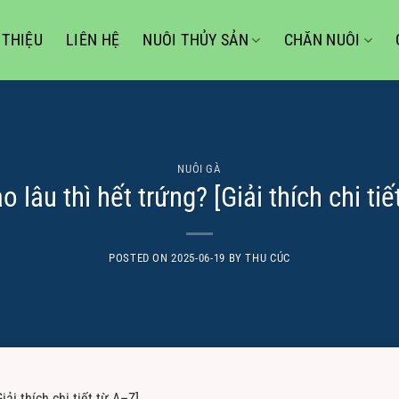
 THIỆU
LIÊN HỆ
NUÔI THỦY SẢN
CHĂN NUÔI
NUÔI GÀ
 lâu thì hết trứng? [Giải thích chi ti
POSTED ON
2025-06-19
BY
THU CÚC
iải thích chi tiết từ A–Z]