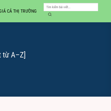
GIÁ CẢ THỊ TRƯỜNG
ết từ A–Z]