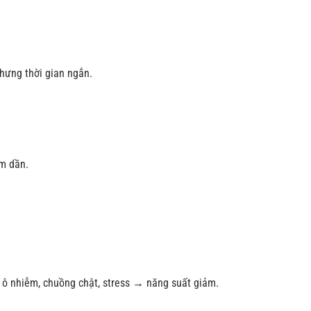
nhưng thời gian ngắn.
ảm dần.
ô nhiễm, chuồng chật, stress → năng suất giảm.