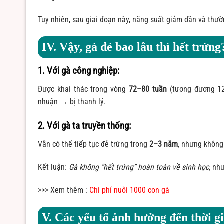
Tuy nhiên, sau giai đoạn này, năng suất giảm dần và thườn
IV. Vậy, gà đẻ bao lâu thì hết trứng
1. Với gà công nghiệp:
Được khai thác trong vòng
72–80 tuần
(tương đương 12–
nhuận → bị thanh lý.
2. Với gà ta truyền thống:
Vẫn có thể tiếp tục đẻ trứng trong
2–3 năm
, nhưng không 
Kết luận:
Gà không “hết trứng” hoàn toàn về sinh học
, nh
>>> Xem thêm :
Chi phí nuôi 1000 con gà
V. Các yếu tố ảnh hưởng đến thời g