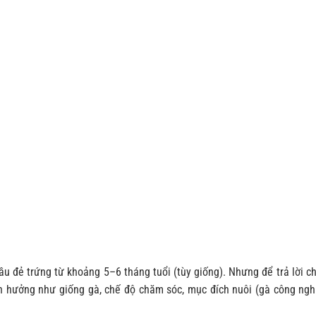
ầu đẻ trứng từ khoảng 5–6 tháng tuổi (tùy giống). Nhưng để trả lời c
ảnh hưởng như giống gà, chế độ chăm sóc, mục đích nuôi (gà công ngh