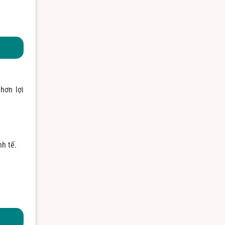
hơn lợi
nh tế.