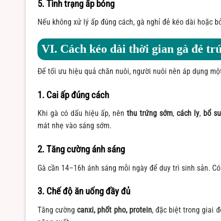
5. Tình trạng ấp bóng
Nếu không xử lý ấp đúng cách, gà nghỉ đẻ kéo dài hoặc bỏ
VI. Cách kéo dài thời gian gà đẻ tr
Để tối ưu hiệu quả chăn nuôi, người nuôi nên áp dụng một
1. Cai ấp đúng cách
Khi gà có dấu hiệu ấp, nên
thu trứng sớm
,
cách ly
,
bổ s
mát nhẹ vào sáng sớm.
2. Tăng cường ánh sáng
Gà cần 14–16h ánh sáng mỗi ngày để duy trì sinh sản. Có
3. Chế độ ăn uống đầy đủ
Tăng cường
canxi, phốt pho, protein
, đặc biệt trong giai