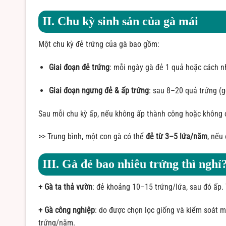
II. Chu kỳ sinh sản của gà mái
Một chu kỳ đẻ trứng của gà bao gồm:
Giai đoạn đẻ trứng
: mỗi ngày gà đẻ 1 quả hoặc cách n
Giai đoạn ngưng đẻ & ấp trứng
: sau 8–20 quả trứng (g
Sau mỗi chu kỳ ấp, nếu không ấp thành công hoặc không ch
>> Trung bình, một con gà có thể
đẻ từ 3–5 lứa/năm
, nếu
III. Gà đẻ bao nhiêu trứng thì nghỉ
+ Gà ta thả vườn
: đẻ khoảng 10–15 trứng/lứa, sau đó ấp.
+ Gà công nghiệp
: do được chọn lọc giống và kiểm soát m
trứng/năm.