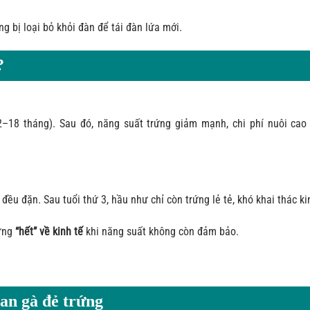
g bị loại bỏ khỏi đàn để tái đàn lứa mới.
?
18 tháng). Sau đó, năng suất trứng giảm mạnh, chi phí nuôi cao 
đều đặn. Sau tuổi thứ 3, hầu như chỉ còn trứng lẻ tẻ, khó khai thác ki
ưng
“hết” về kinh tế
khi năng suất không còn đảm bảo.
ian gà đẻ trứng