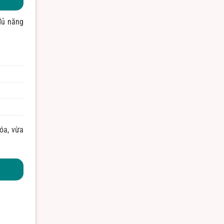
đủ năng
óa, vừa