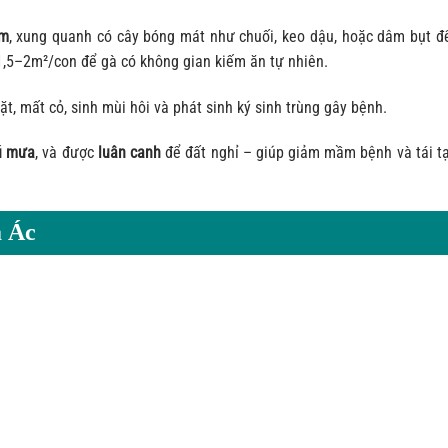
2m
, xung quanh có cây bóng mát như chuối, keo dậu, hoặc dâm bụt để
à 1,5–2m²/con để gà có không gian kiếm ăn tự nhiên.
t, mất cỏ, sinh mùi hôi và phát sinh ký sinh trùng gây bệnh.
rú mưa
, và được
luân canh
để đất nghỉ – giúp giảm mầm bệnh và tái t
à Ác