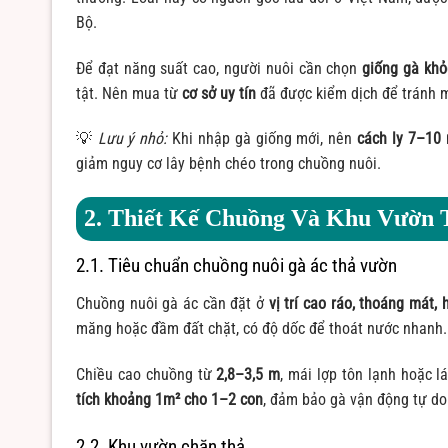
Bộ.
Để đạt năng suất cao, người nuôi cần chọn
giống gà kh
tật. Nên mua từ
cơ sở uy tín
đã được kiểm dịch để tránh
💡
Lưu ý nhỏ:
Khi nhập gà giống mới, nên
cách ly 7–10
giảm nguy cơ lây bệnh chéo trong chuồng nuôi.
2. Thiết Kế Chuồng Và Khu Vườn 
2.1. Tiêu chuẩn chuồng nuôi gà ác thả vườn
Chuồng nuôi gà ác cần đặt ở
vị trí cao ráo, thoáng má
măng hoặc đầm đất chặt, có độ dốc để thoát nước nhanh.
Chiều cao chuồng từ
2,8–3,5 m
, mái lợp tôn lạnh hoặc
tích khoảng 1m² cho 1–2 con
, đảm bảo gà vận động tự d
2.2. Khu vườn chăn thả