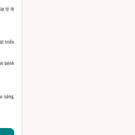
úp tỷ lệ
át triển
ánh bệnh
u sáng,