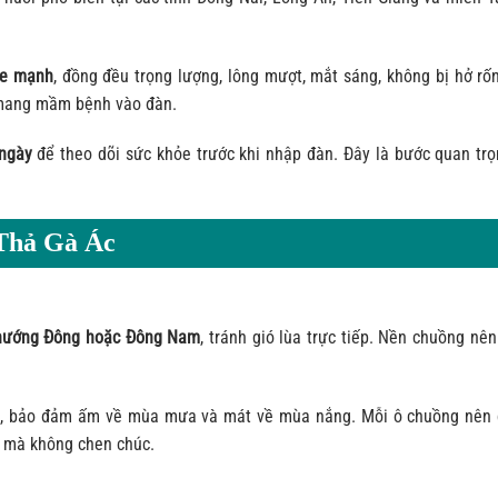
ỏe mạnh
, đồng đều trọng lượng, lông mượt, mắt sáng, không bị hở rố
 mang mầm bệnh vào đàn.
 ngày
để theo dõi sức khỏe trước khi nhập đàn. Đây là bước quan trọ
Thả Gà Ác
t, hướng Đông hoặc Đông Nam
, tránh gió lùa trực tiếp. Nền chuồng nên
 lá, bảo đảm ấm về mùa mưa và mát về mùa nắng. Mỗi ô chuồng nên
o mà không chen chúc.