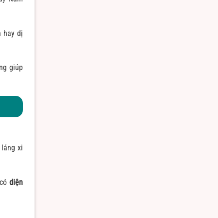
n hay dị
ng giúp
 láng xi
 có
diện