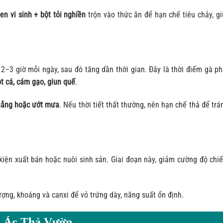
en vi sinh + bột tỏi nghiền
trộn vào thức ăn để hạn chế tiêu chảy, gi
2–3 giờ mỗi ngày, sau đó tăng dần thời gian. Đây là thời điểm gà ph
t cá, cám gạo, giun quế
.
nắng hoặc ướt mưa
. Nếu thời tiết thất thường, nên hạn chế thả để tr
iện xuất bán hoặc nuôi sinh sản. Giai đoạn này, giảm cường độ chiế
ượng, khoáng và canxi để vỏ trứng dày, năng suất ổn định.
à Ác Thả Vườn