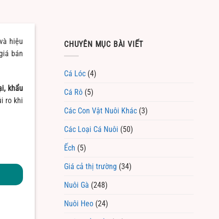
và hiệu
CHUYÊN MỤC BÀI VIẾT
giá bán
Cá Lóc
(4)
ại, khẩu
Cá Rô
(5)
i ro khi
Các Con Vật Nuôi Khác
(3)
Các Loại Cá Nuôi
(50)
Ếch
(5)
Giá cả thị trường
(34)
Nuôi Gà
(248)
Nuôi Heo
(24)