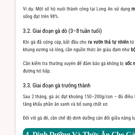
Ví dụ: Một số hộ nuôi thành công tại Long An sử dụng
m
sống đạt trên 98%.
3.2. Giai đoạn gà dò (3–8 tuần tuổi)
Khi gà đã cứng cáp, bắt đầu cho
ra vườn thả tự nhiên
từ 
khung xương và lông, cần nguồn thức ăn giàu đạm như
bộ
Cần kiểm tra thường xuyên để đảm bảo gà không bị
sốc 
đường hô hấp.
3.3. Giai đoạn gà trưởng thành
Sau 2 tháng, gà ác đạt khoảng 150–200g/con – đủ điều k
tăng khẩu phần ăn xanh và bổ sung chất xơ.
Đối với gà đẻ, cần chế độ dinh dưỡng cân đối giữa năng l
4. Dinh Dưỡng Và Thức Ăn Cho G