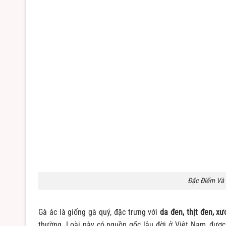
Đặc Điểm Và 
Gà ác là giống gà quý, đặc trưng với
da đen, thịt đen, x
thường. Loài này có nguồn gốc lâu đời ở Việt Nam, được