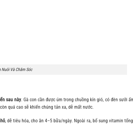
n Nuôi Và Chăm Sóc
iển sau này
. Gà con cần được úm trong chuồng kín gió, có đèn sưởi ấ
còn quá cao sẽ khiến chúng tản xa, dễ mất nước.
nhỏ
, dễ tiêu hóa, cho ăn 4–5 bữa/ngày. Ngoài ra, bổ sung vitamin tổn