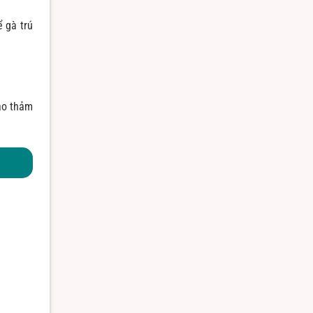
 gà trú
ạo thảm