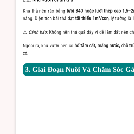
Khu thả nên rào bằng
lưới B40 hoặc lưới thép cao 1,5–
nắng. Diện tích bãi thả đạt
tối thiểu 1m²/con
, lý tưởng l
⚠️
Cảnh báo:
Không nên thả quá dày vì dễ làm đất nén chặ
Ngoài ra, khu vườn nên có
hố tắm cát, máng nước, chỗ t
cỏ.
3. Giai Đoạn Nuôi Và Chăm Sóc G