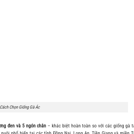
Cách Chọn Giống Gà Ác
ương đen và 5 ngón chân
– khác biệt hoàn toàn so với các giống gà t
 nuôi phổ biến tại các tỉnh Đồng Nai, Long An, Tiền Giang và miền 