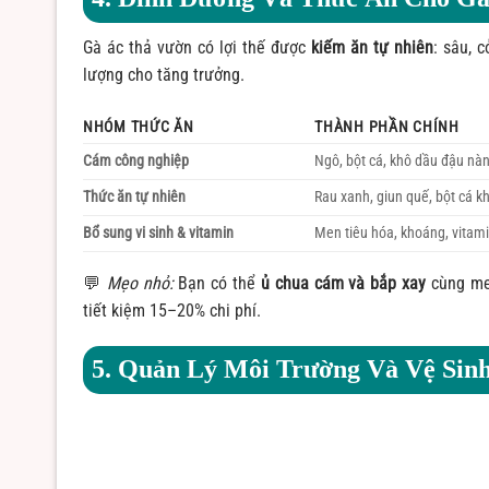
Gà ác thả vườn có lợi thế được
kiếm ăn tự nhiên
: sâu, 
lượng cho tăng trưởng.
NHÓM THỨC ĂN
THÀNH PHẦN CHÍNH
Cám công nghiệp
Ngô, bột cá, khô dầu đậu nà
Thức ăn tự nhiên
Rau xanh, giun quế, bột cá k
Bổ sung vi sinh & vitamin
Men tiêu hóa, khoáng, vitam
💬
Mẹo nhỏ:
Bạn có thể
ủ chua cám và bắp xay
cùng men
tiết kiệm 15–20% chi phí.
5. Quản Lý Môi Trường Và Vệ Sin