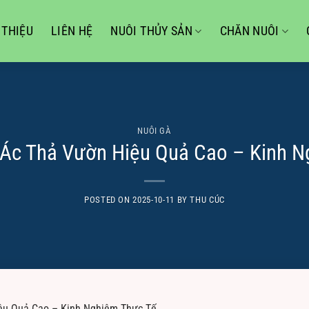
 THIỆU
LIÊN HỆ
NUÔI THỦY SẢN
CHĂN NUÔI
NUÔI GÀ
 Ác Thả Vườn Hiệu Quả Cao – Kinh N
POSTED ON
2025-10-11
BY
THU CÚC
ệu Quả Cao – Kinh Nghiệm Thực Tế