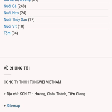
Nuôi Gà
(248)
Nuôi Heo
(24)
Nuôi Thủy Sản
(17)
Nuôi Vịt
(10)
Tôm
(34)
VỀ CHÚNG TÔI
CÔNG TY TNHH TONGWEI VIETNAM
+ Địa chỉ: KCN Tân Hương, Châu Thành, Tiền Giang
+
Sitemap