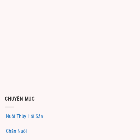
CHUYÊN MỤC
Nuôi Thủy Hải Sản
Chăn Nuôi