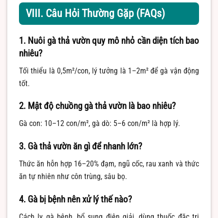
VIII. Câu Hỏi Thường Gặp (FAQs)
1. Nuôi gà thả vườn quy mô nhỏ cần diện tích bao
nhiêu?
Tối thiểu là 0,5m²/con, lý tưởng là 1–2m² để gà vận động
tốt.
2. Mật độ chuồng gà thả vườn là bao nhiêu?
Gà con: 10–12 con/m², gà dò: 5–6 con/m² là hợp lý.
3. Gà thả vườn ăn gì để nhanh lớn?
Thức ăn hỗn hợp 16–20% đạm, ngũ cốc, rau xanh và thức
ăn tự nhiên như côn trùng, sâu bọ.
4. Gà bị bệnh nên xử lý thế nào?
Cách ly gà bệnh, bổ sung điện giải, dùng thuốc đặc trị