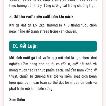
theo hướng dẫn thú y. Tăng cường sát trùng chuồng trại.
5. Gà thả vườn nên xuất bán khi nào?
Khi gà đạt từ 1,5–2kg, thường là 4–5 tháng tuổi, chọn
ngày nắng để tránh stress trong vận chuyển.
IX. Kết Luận
Mô hình nuôi gà thả vườn quy mô nhỏ
là lựa chọn khởi
nghiệp tiềm năng cho người có vốn ít, quỹ đất nhỏ và
mong muốn tạo ra thực phẩm sạch. Chỉ cần nắm vững kỹ
thuật, chuẩn bị chuồng trại tốt và kiểm soát dịch bệnh
hiệu quả, bạn hoàn toàn có thể đạt lợi nhuận ổn định và
phát triển mô hình bền vững.
Xem thêm