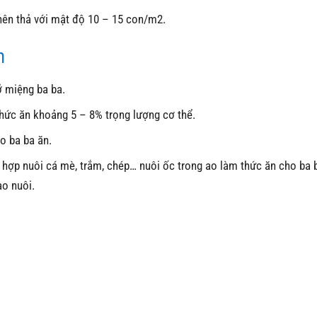
 nên thả với mật độ 10 – 15 con/m2.
n
ỡ miệng ba ba.
thức ăn khoảng 5 – 8% trọng lượng cơ thể.
o ba ba ăn.
t hợp nuôi cá mè, trắm, chép… nuôi ốc trong ao làm thức ăn cho ba b
ao nuôi.