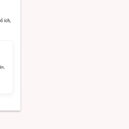
ổ ích,
ản,