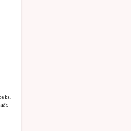
ba ba,
huốc