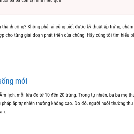
uôi ba ba con tại nhà hiệu quả
à thành công? Không phải ai cũng biết được kỹ thuật ấp trứng, chăm
 cho từng giai đoạn phát triển của chúng. Hãy cùng tôi tìm hiểu bí
 sống mới
m lịch, mỗi lứa đẻ từ 10 đến 20 trứng. Trong tự nhiên, ba ba mẹ t
ng pháp ấp tự nhiên thường không cao. Do đó, người nuôi thường thu
an.