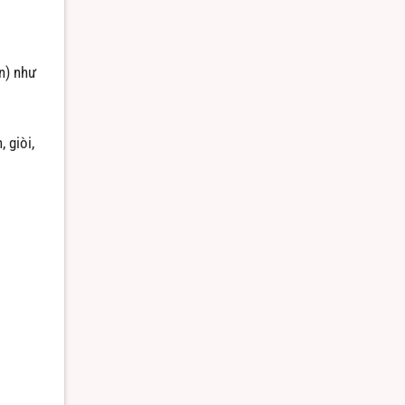
n) như
 giòi,