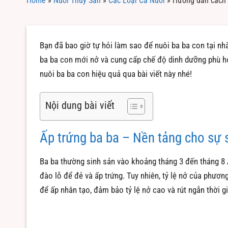
Home
»
Nuôi Thủy Sản
»
Các Loại Cá Nuôi
»
Hướng dẫn cách n
Bạn đã bao giờ tự hỏi làm sao để nuôi ba ba con tại nh
ba ba con mới nở và cung cấp chế độ dinh dưỡng phù hợp
nuôi ba ba con hiệu quả qua bài viết này nhé!
Nội dung bài viết
Ấp trứng ba ba – Nền tảng cho sự
Ba ba thường sinh sản vào khoảng tháng 3 đến tháng 8 Â
đào lỗ để đẻ và ấp trứng. Tuy nhiên, tỷ lệ nở của phươ
để ấp nhân tạo, đảm bảo tỷ lệ nở cao và rút ngắn thời gi