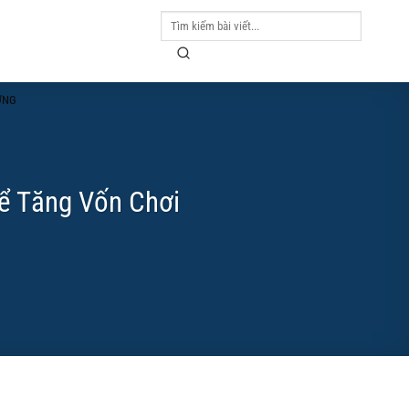
ỜNG
ể Tăng Vốn Chơi