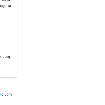
page và
ội dung
ựng Cổng