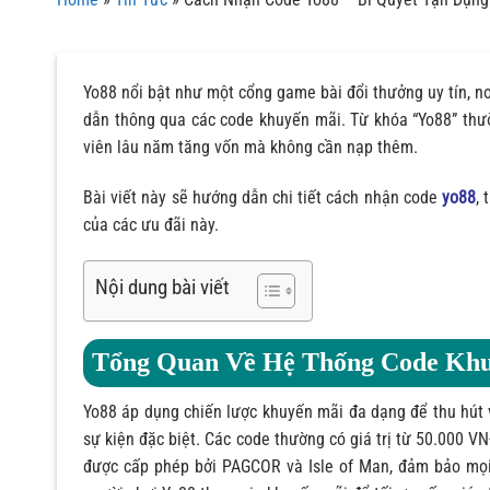
Yo88 nổi bật như một cổng game bài đổi thưởng uy tín, nơ
dẫn thông qua các code khuyến mãi. Từ khóa “Yo88” thườn
viên lâu năm tăng vốn mà không cần nạp thêm.
Bài viết này sẽ hướng dẫn chi tiết cách nhận code
yo88
,
của các ưu đãi này.
Nội dung bài viết
Tổng Quan Về Hệ Thống Code Khu
Yo88 áp dụng chiến lược khuyến mãi đa dạng để thu hút 
sự kiện đặc biệt. Các code thường có giá trị từ 50.000 
được cấp phép bởi PAGCOR và Isle of Man, đảm bảo mọi