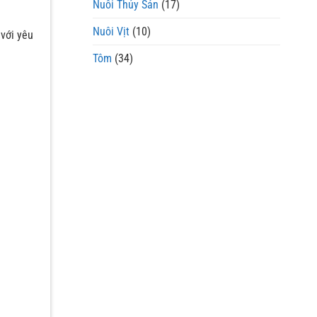
Nuôi Thủy Sản
(17)
Nuôi Vịt
(10)
 với yêu
Tôm
(34)