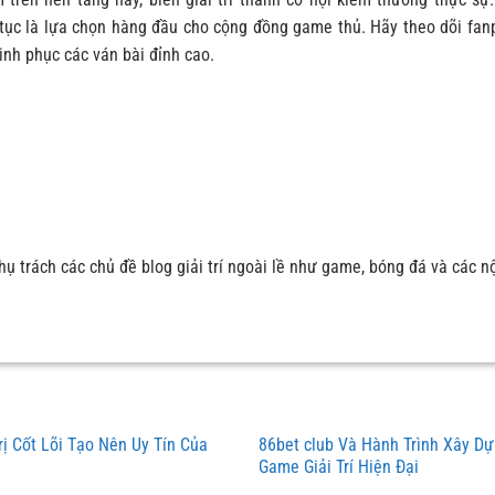
p tục là lựa chọn hàng đầu cho cộng đồng game thủ. Hãy theo dõi fan
inh phục các ván bài đỉnh cao.
hụ trách các chủ đề blog giải trí ngoài lề như game, bóng đá và các n
ị Cốt Lõi Tạo Nên Uy Tín Của
86bet club Và Hành Trình Xây D
Game Giải Trí Hiện Đại