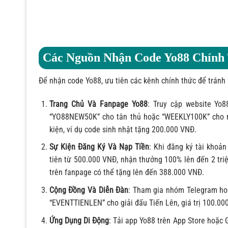
Các Nguồn Nhận Code Yo88 Chính
Để nhận code Yo88, ưu tiên các kênh chính thức để tránh 
Trang Chủ Và Fanpage Yo88
: Truy cập website Yo
“YO88NEW50K” cho tân thủ hoặc “WEEKLY100K” cho n
kiện, ví dụ code sinh nhật tặng 200.000 VNĐ.
Sự Kiện Đăng Ký Và Nạp Tiền
: Khi đăng ký tài khoả
tiên từ 500.000 VNĐ, nhận thưởng 100% lên đến 2 tr
trên fanpage có thể tặng lên đến 388.000 VNĐ.
Cộng Đồng Và Diễn Đàn
: Tham gia nhóm Telegram hoặ
“EVENTTIENLEN” cho giải đấu Tiến Lên, giá trị 100.00
Ứng Dụng Di Động
: Tải app Yo88 trên App Store hoặc