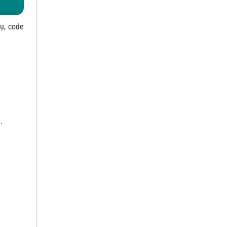
dụ, code
.