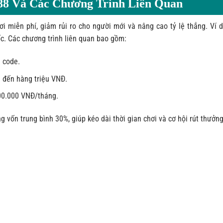
o88 Và Các Chương Trình Liên Quan
ơi miễn phí, giảm rủi ro cho người mới và nâng cao tỷ lệ thắng. Ví 
c. Các chương trình liên quan bao gồm:
g code.
n đến hàng triệu VNĐ.
00.000 VNĐ/tháng.
 vốn trung bình 30%, giúp kéo dài thời gian chơi và cơ hội rút thưởng