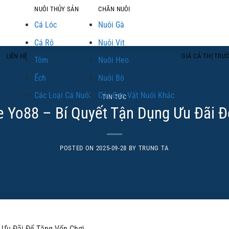
NUÔI THỦY SẢN
CHĂN NUÔI
Cá Lóc
Nuôi Gà
Cá Rô
Nuôi Vịt
LIÊN HỆ
GIÁ CẢ THỊ TRƯ
Tôm
Nuôi Heo
Ếch
Nuôi Bò
Các Loại Cá Nuôi
Các Con Vật Nuôi Khác
TIN TỨC
 Yo88 – Bí Quyết Tận Dụng Ưu Đãi Đ
POSTED ON
2025-09-28
BY
TRUNG TA
 Ưu Đãi Để Tăng Vốn Chơi