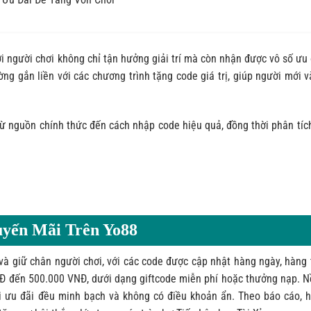
i người chơi không chỉ tận hưởng giải trí mà còn nhận được vô số ưu
g gắn liền với các chương trình tặng code giá trị, giúp người mới v
 từ nguồn chính thức đến cách nhập code hiệu quả, đồng thời phân tích
yến Mãi Trên Yo88
và giữ chân người chơi, với các code được cập nhật hàng ngày, hàng 
VNĐ đến 500.000 VNĐ, dưới dạng giftcode miễn phí hoặc thưởng nạp. N
 ưu đãi đều minh bạch và không có điều khoản ẩn. Theo báo cáo, 