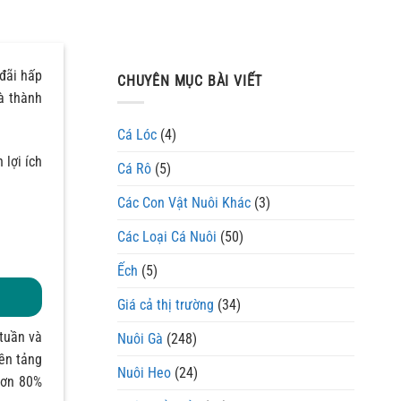
 đãi hấp
CHUYÊN MỤC BÀI VIẾT
à thành
Cá Lóc
(4)
 lợi ích
Cá Rô
(5)
Các Con Vật Nuôi Khác
(3)
Các Loại Cá Nuôi
(50)
Ếch
(5)
Giá cả thị trường
(34)
tuần và
Nuôi Gà
(248)
ền tảng
Nuôi Heo
(24)
hơn 80%