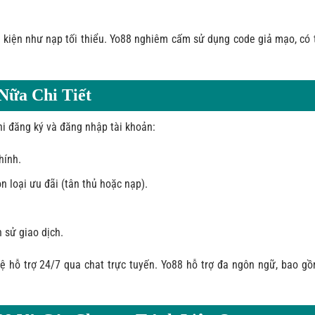
u kiện như nạp tối thiểu. Yo88 nghiêm cấm sử dụng code giả mạo, có 
Nữa Chi Tiết
hi đăng ký và đăng nhập tài khoản:
hính.
 loại ưu đãi (tân thủ hoặc nạp).
h sử giao dịch.
hệ hỗ trợ 24/7 qua chat trực tuyến. Yo88 hỗ trợ đa ngôn ngữ, bao gồ