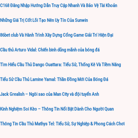
C168 Đăng Nhập Hướng Dẫn Truy Cập Nhanh Và Bảo Vệ Tài Khoản
Những Giá Trị Cốt Lõi Tạo Nên Uy Tín Của Sunwin
86bet club Và Hành Trình Xây Dựng Cổng Game Giải Trí Hiện Đại
Cầu thủ Arturo Vidal: Chiến binh dũng mãnh của bóng đá
Tìm Hiểu Cầu Thủ Dango Ouattara: Tiểu Sử, Thống Kê Và Tiềm Năng
Tiểu Sử Cầu Thủ Lamine Yamal: Thần Đồng Mới Của Bóng Đá
Jack Grealish – Ngôi sao của Man City và đội tuyển Anh
Kinh Nghiệm Soi Kèo – Thông Tin Nổi Bật Dành Cho Người Quan
Thông Tin Cầu Thủ Mathys Tel: Tiểu Sử, Sự Nghiệp & Phong Cách Chơi