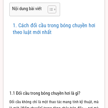
Nội dung bài viết
1. Cách đổi cầu trong bóng chuyền hơi
theo luật mới nhất
1.1 Đổi cầu trong bóng chuyền hơi là gì?
Đổi cầu không chỉ là một thao tác mang tính kỹ thuật, mà