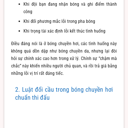
Khi đội bạn đang nhận bóng và ghi điểm thành
công
Khi đối phương mắc lỗi trong pha bóng
Khi trọng tài xác định lỗi kết thúc tình huống
Điều đáng nói là ở bóng chuyền hơi, các tình huống này
không quá dồn dập như bóng chuyền da, nhưng lại đòi
hỏi sự chính xác cao hơn trong xử lý. Chính sự “chậm mà
chắc” này khiến nhiều người chủ quan, và rồi trả giá bằng
những lỗi vị trí rất đáng tiếc.
2. Luật đổi cầu trong bóng chuyền hơi
chuẩn thi đấu