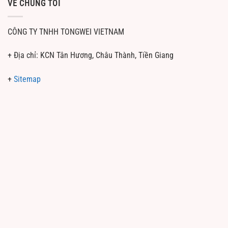
VỀ CHÚNG TÔI
CÔNG TY TNHH TONGWEI VIETNAM
+ Địa chỉ: KCN Tân Hương, Châu Thành, Tiền Giang
+
Sitemap