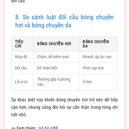
đổi cầu.
8. So sánh luật đổi cầu bóng chuyền
hơi và bóng chuyền da
TIÊU
BÓNG CHUYỀN
BÓNG CHUYỀN HƠI
CHÍ
DA
Nhịp độ
Chậm, dễ kiểm soát
Nhanh, áp lực cao
Đổi cầu
Dễ nhận biết
Phức tạp hơn
Thường gặp ở phong
Lỗi vị trí
Ít hơn
trào
Sự khác biệt này khiến bóng chuyền hơi trở nên dễ tiếp
cận hơn, nhưng cũng đòi hỏi sự cẩn thận trong từng chi
tiết nhỏ.
>> Xem thêm :
nổ hũ rr88