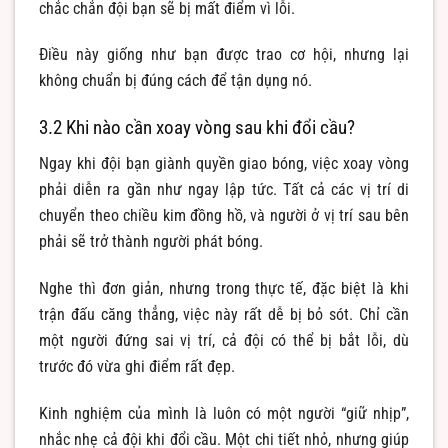
chắc chắn đội bạn sẽ bị mất điểm vì lỗi.
Điều này giống như bạn được trao cơ hội, nhưng lại
không chuẩn bị đúng cách để tận dụng nó.
3.2 Khi nào cần xoay vòng sau khi đổi cầu?
Ngay khi đội bạn giành quyền giao bóng, việc xoay vòng
phải diễn ra gần như ngay lập tức. Tất cả các vị trí di
chuyển theo chiều kim đồng hồ, và người ở vị trí sau bên
phải sẽ trở thành người phát bóng.
Nghe thì đơn giản, nhưng trong thực tế, đặc biệt là khi
trận đấu căng thẳng, việc này rất dễ bị bỏ sót. Chỉ cần
một người đứng sai vị trí, cả đội có thể bị bắt lỗi, dù
trước đó vừa ghi điểm rất đẹp.
Kinh nghiệm của mình là luôn có một người “giữ nhịp”,
nhắc nhẹ cả đội khi đổi cầu. Một chi tiết nhỏ, nhưng giúp