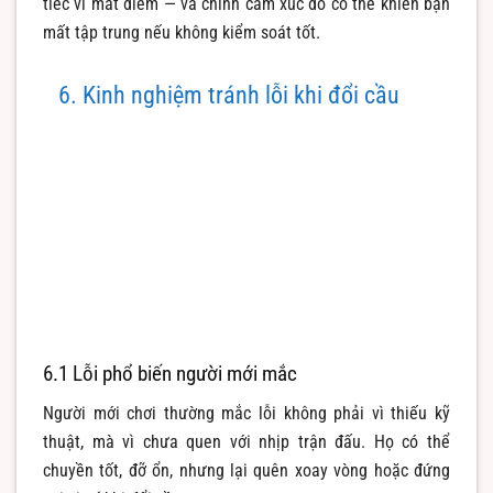
tiếc vì mất điểm — và chính cảm xúc đó có thể khiến bạn
mất tập trung nếu không kiểm soát tốt.
6. Kinh nghiệm tránh lỗi khi đổi cầu
6.1 Lỗi phổ biến người mới mắc
Người mới chơi thường mắc lỗi không phải vì thiếu kỹ
thuật, mà vì chưa quen với nhịp trận đấu. Họ có thể
chuyền tốt, đỡ ổn, nhưng lại quên xoay vòng hoặc đứng