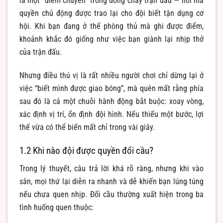
là một “điểm chuyển” trong dòng chảy trận đấu — nơi mà
quyền chủ động được trao lại cho đội biết tận dụng cơ
hội. Khi bạn đang ở thế phòng thủ mà ghi được điểm,
khoảnh khắc đó giống như việc bạn giành lại nhịp thở
của trận đấu.
Nhưng điều thú vị là rất nhiều người chơi chỉ dừng lại ở
việc “biết mình được giao bóng”, mà quên mất rằng phía
sau đó là cả một chuỗi hành động bắt buộc: xoay vòng,
xác định vị trí, ổn định đội hình. Nếu thiếu một bước, lợi
thế vừa có thể biến mất chỉ trong vài giây.
1.2 Khi nào đội được quyền đổi cầu?
Trong lý thuyết, câu trả lời khá rõ ràng, nhưng khi vào
sân, mọi thứ lại diễn ra nhanh và dễ khiến bạn lúng túng
nếu chưa quen nhịp. Đổi cầu thường xuất hiện trong ba
tình huống quen thuộc: