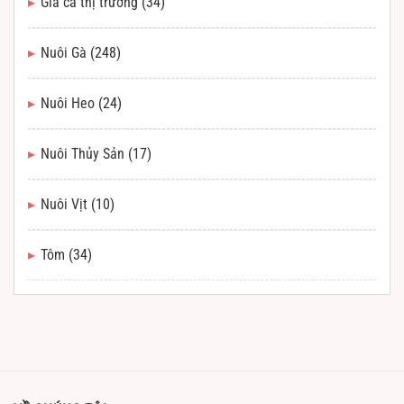
Giá cả thị trường
(34)
Nuôi Gà
(248)
Nuôi Heo
(24)
Nuôi Thủy Sản
(17)
Nuôi Vịt
(10)
Tôm
(34)