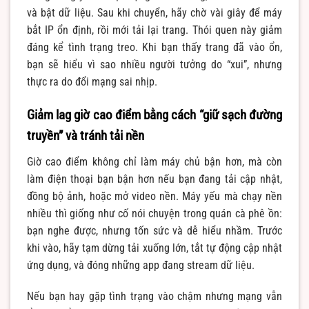
và bật dữ liệu. Sau khi chuyển, hãy chờ vài giây để máy
bắt IP ổn định, rồi mới tải lại trang. Thói quen này giảm
đáng kể tình trạng treo. Khi bạn thấy trang đã vào ổn,
bạn sẽ hiểu vì sao nhiều người tưởng do “xui”, nhưng
thực ra do đổi mạng sai nhịp.
Giảm lag giờ cao điểm bằng cách “giữ sạch đường
truyền” và tránh tải nền
Giờ cao điểm không chỉ làm máy chủ bận hơn, mà còn
làm điện thoại bạn bận hơn nếu bạn đang tải cập nhật,
đồng bộ ảnh, hoặc mở video nền. Máy yếu mà chạy nền
nhiều thì giống như cố nói chuyện trong quán cà phê ồn:
bạn nghe được, nhưng tốn sức và dễ hiểu nhầm. Trước
khi vào, hãy tạm dừng tải xuống lớn, tắt tự động cập nhật
ứng dụng, và đóng những app đang stream dữ liệu.
Nếu bạn hay gặp tình trạng vào chậm nhưng mạng vẫn