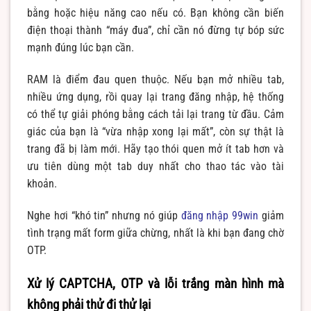
bằng hoặc hiệu năng cao nếu có. Bạn không cần biến
điện thoại thành “máy đua”, chỉ cần nó đừng tự bóp sức
mạnh đúng lúc bạn cần.
RAM là điểm đau quen thuộc. Nếu bạn mở nhiều tab,
nhiều ứng dụng, rồi quay lại trang đăng nhập, hệ thống
có thể tự giải phóng bằng cách tải lại trang từ đầu. Cảm
giác của bạn là “vừa nhập xong lại mất”, còn sự thật là
trang đã bị làm mới. Hãy tạo thói quen mở ít tab hơn và
ưu tiên dùng một tab duy nhất cho thao tác vào tài
khoản.
Nghe hơi “khó tin” nhưng nó giúp
đăng nhập 99win
giảm
tình trạng mất form giữa chừng, nhất là khi bạn đang chờ
OTP.
Xử lý CAPTCHA, OTP và lỗi trắng màn hình mà
không phải thử đi thử lại