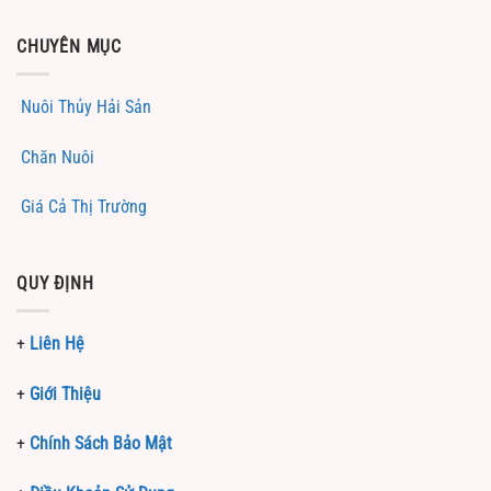
CHUYÊN MỤC
Nuôi Thủy Hải Sản
Chăn Nuôi
Giá Cả Thị Trường
QUY ĐỊNH
+
Liên Hệ
+
Giới Thiệu
+
Chính Sách Bảo Mật