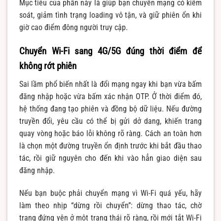
Mục tiêu của phần này là giúp bạn chuyển mạng có kiểm
soát, giảm tình trạng loading vô tận, và giữ phiên ổn khi
giờ cao điểm đông người truy cập.
Chuyển Wi-Fi sang 4G/5G đúng thời điểm để
không rớt phiên
Sai lầm phổ biến nhất là đổi mạng ngay khi bạn vừa bấm
đăng nhập hoặc vừa bấm xác nhận OTP. Ở thời điểm đó,
hệ thống đang tạo phiên và đồng bộ dữ liệu. Nếu đường
truyền đổi, yêu cầu có thể bị gửi dở dang, khiến trang
quay vòng hoặc báo lỗi không rõ ràng. Cách an toàn hơn
là chọn một đường truyền ổn định trước khi bắt đầu thao
tác, rồi giữ nguyên cho đến khi vào hẳn giao diện sau
đăng nhập.
Nếu bạn buộc phải chuyển mạng vì Wi-Fi quá yếu, hãy
làm theo nhịp “dừng rồi chuyển”: dừng thao tác, chờ
trang đứng yên ở một trạng thái rõ ràng, rồi mới tắt Wi-Fi