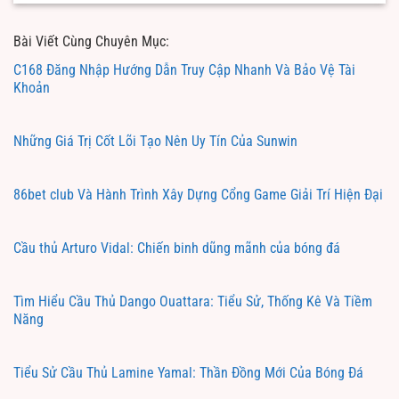
Bài Viết Cùng Chuyên Mục:
C168 Đăng Nhập Hướng Dẫn Truy Cập Nhanh Và Bảo Vệ Tài
Khoản
Những Giá Trị Cốt Lõi Tạo Nên Uy Tín Của Sunwin
86bet club Và Hành Trình Xây Dựng Cổng Game Giải Trí Hiện Đại
Cầu thủ Arturo Vidal: Chiến binh dũng mãnh của bóng đá
Tìm Hiểu Cầu Thủ Dango Ouattara: Tiểu Sử, Thống Kê Và Tiềm
Năng
Tiểu Sử Cầu Thủ Lamine Yamal: Thần Đồng Mới Của Bóng Đá