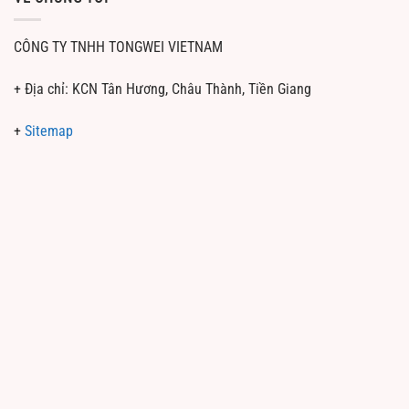
CÔNG TY TNHH TONGWEI VIETNAM
+ Địa chỉ: KCN Tân Hương, Châu Thành, Tiền Giang
+
Sitemap