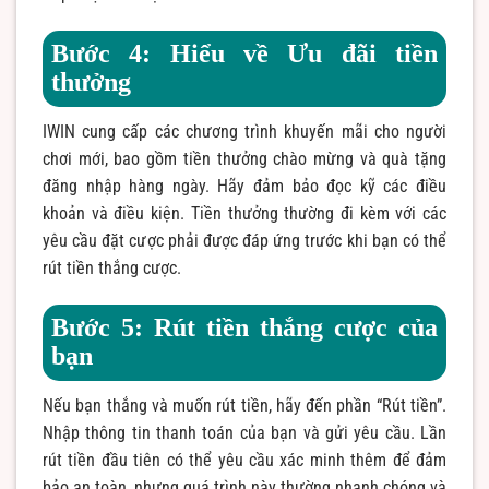
Bước 4: Hiểu về Ưu đãi tiền
thưởng
IWIN cung cấp các chương trình khuyến mãi cho người
chơi mới, bao gồm tiền thưởng chào mừng và quà tặng
đăng nhập hàng ngày. Hãy đảm bảo đọc kỹ các điều
khoản và điều kiện. Tiền thưởng thường đi kèm với các
yêu cầu đặt cược phải được đáp ứng trước khi bạn có thể
rút tiền thắng cược.
Bước 5: Rút tiền thắng cược của
bạn
Nếu bạn thắng và muốn rút tiền, hãy đến phần “Rút tiền”.
Nhập thông tin thanh toán của bạn và gửi yêu cầu. Lần
rút tiền đầu tiên có thể yêu cầu xác minh thêm để đảm
bảo an toàn, nhưng quá trình này thường nhanh chóng và