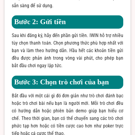
sẵn sàng để sử dụng.
Bước 2: Gửi tiền
Sau khi đăng ký, hãy đến phần gửi tiền. IWIN hỗ trợ nhiều
tùy chọn thanh toán. Chọn phương thức phù hợp nhất với
bạn và làm theo hướng dẫn. Hầu hết các khoản tiền gửi
đều được phản ánh trong vòng vài phút, cho phép bạn
bắt đầu chơi ngay lập tức.
Bước 3: Chọn trò chơi của bạn
Bắt đầu với một cái gì đó đơn giản như trò chơi đánh bạc
hoặc trò chơi bài nếu bạn là người mới. Mỗi trò chơi đều
có hướng dẫn hoặc phiên bản demo giúp bạn hiểu cơ
chế. Theo thời gian, bạn có thể chuyển sang các trò chơi
phức tạp hơn hoặc có tiền cược cao hơn như poker trực
tiếp hoặc cá cược thể thao.