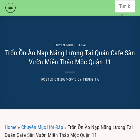
Skip
to
content
CHUYÊN MỤC HỎI ĐÁP
Trốn Ồn Ào Nạp Năng Lượng Tại Quán Cafe Sân
Vườn Miền Thảo Mộc Quận 11
POSTED ON
2024-08-15
BY
TRUNG TA
Home
»
Chuyên Mục Hỏi Đáp
»
Trốn Ồn Ào Nạp Năng Lượng Tại
Quán Cafe Sân Vườn Miền Thảo Mộc Quận 11