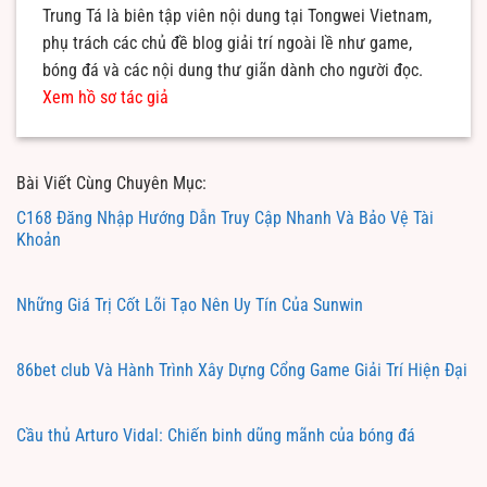
Trung Tá là biên tập viên nội dung tại Tongwei Vietnam,
phụ trách các chủ đề blog giải trí ngoài lề như game,
bóng đá và các nội dung thư giãn dành cho người đọc.
Xem hồ sơ tác giả
Bài Viết Cùng Chuyên Mục:
C168 Đăng Nhập Hướng Dẫn Truy Cập Nhanh Và Bảo Vệ Tài
Khoản
Những Giá Trị Cốt Lõi Tạo Nên Uy Tín Của Sunwin
86bet club Và Hành Trình Xây Dựng Cổng Game Giải Trí Hiện Đại
Cầu thủ Arturo Vidal: Chiến binh dũng mãnh của bóng đá