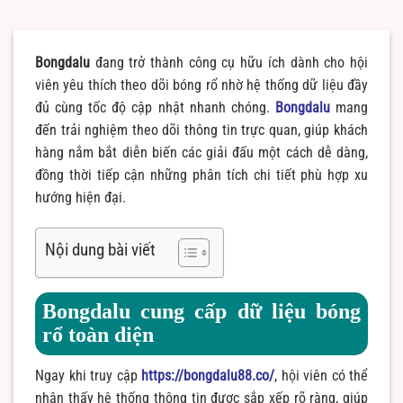
Bongdalu
đang trở thành công cụ hữu ích dành cho hội
viên yêu thích theo dõi bóng rổ nhờ hệ thống dữ liệu đầy
đủ cùng tốc độ cập nhật nhanh chóng.
Bongdalu
mang
đến trải nghiệm theo dõi thông tin trực quan, giúp khách
hàng nắm bắt diễn biến các giải đấu một cách dễ dàng,
đồng thời tiếp cận những phân tích chi tiết phù hợp xu
hướng hiện đại.
Nội dung bài viết
Bongdalu cung cấp dữ liệu bóng
rổ toàn diện
Ngay khi truy cập
https://bongdalu88.co/
, hội viên có thể
nhận thấy hệ thống thông tin được sắp xếp rõ ràng, giúp