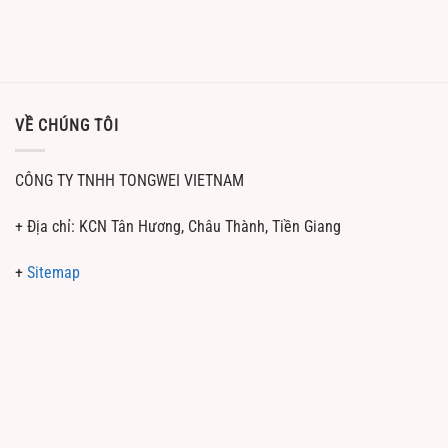
VỀ CHÚNG TÔI
CÔNG TY TNHH TONGWEI VIETNAM
+ Địa chỉ: KCN Tân Hương, Châu Thành, Tiền Giang
+
Sitemap