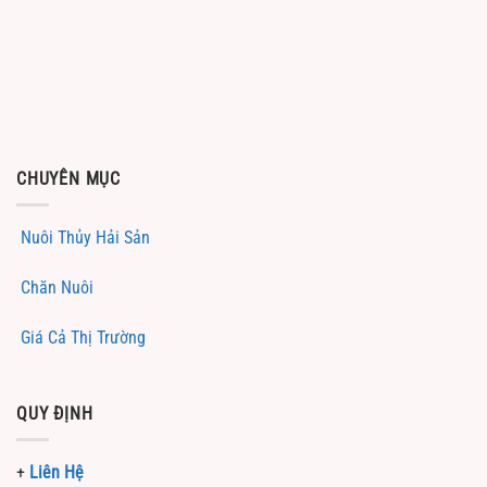
CHUYÊN MỤC
Nuôi Thủy Hải Sản
Chăn Nuôi
Giá Cả Thị Trường
QUY ĐỊNH
+
Liên Hệ