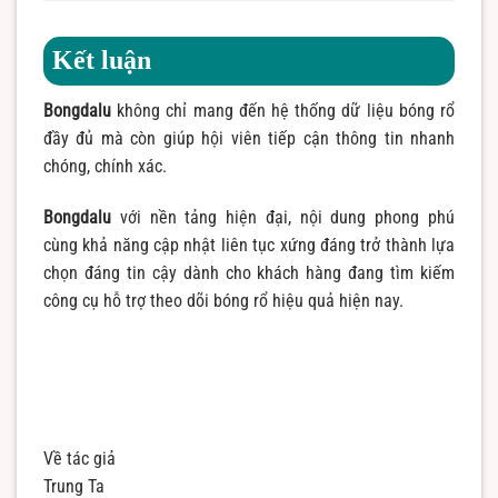
Kết luận
Bongdalu
không chỉ mang đến hệ thống dữ liệu bóng rổ
đầy đủ mà còn giúp hội viên tiếp cận thông tin nhanh
chóng, chính xác.
Bongdalu
với nền tảng hiện đại, nội dung phong phú
cùng khả năng cập nhật liên tục xứng đáng trở thành lựa
chọn đáng tin cậy dành cho khách hàng đang tìm kiếm
công cụ hỗ trợ theo dõi bóng rổ hiệu quả hiện nay.
Về tác giả
Trung Ta