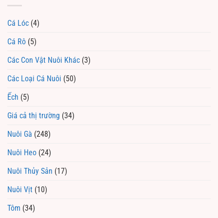
Cá Lóc
(4)
Cá Rô
(5)
Các Con Vật Nuôi Khác
(3)
Các Loại Cá Nuôi
(50)
Ếch
(5)
Giá cả thị trường
(34)
Nuôi Gà
(248)
Nuôi Heo
(24)
Nuôi Thủy Sản
(17)
Nuôi Vịt
(10)
Tôm
(34)