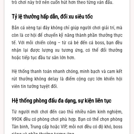
trò chơi này trở nên cuốn hút hơn theo từng ván đấu.
Tỷ lệ thưởng hấp dẫn, đổi xu siêu tốc
Bắn cá xèng tại đây không chỉ giúp người chơi giải trí, mà
còn là cơ hội để chuyển kỹ năng thành phần thưởng thực
tế. Với mỗi chiến công – từ cá bé đến cá boss, bạn đều
nhận lại được lượng xu tương ứng, có thể đổi thưởng
hoặc tiếp tục đầu tư săn lớn hơn.
Hệ thống thanh toán nhanh chóng, minh bạch và cam kết
rút thưởng không delay là điểm cộng cực lớn khiến hội
viên tin tưởng tuyệt đối.
Hệ thống phòng đấu đa dạng, sự kiện liên tục
Từ người mới chơi đến cao thủ nhiều năm kinh nghiệm,
99OK đều có phòng chơi phù hợp. Bạn có thể chọn phòng
Tân binh, Trung cấp hoặc VIP, mỗi nơi đều có độ khó, boss