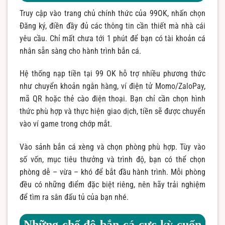
Truy cập vào trang chủ chính thức của 99OK, nhấn chọn
Đăng ký, điền đầy đủ các thông tin cần thiết mà nhà cái
yêu cầu. Chỉ mất chưa tới 1 phút để bạn có tài khoản cá
nhân sẵn sàng cho hành trình bắn cá.
Hệ thống nạp tiền tại 99 OK hỗ trợ nhiều phương thức
như chuyển khoản ngân hàng, ví điện tử Momo/ZaloPay,
mã QR hoặc thẻ cào điện thoại. Bạn chỉ cần chọn hình
thức phù hợp và thực hiện giao dịch, tiền sẽ được chuyển
vào ví game trong chớp mắt.
Vào sảnh bắn cá xèng và chọn phòng phù hợp. Tùy vào
số vốn, mục tiêu thưởng và trình độ, bạn có thể chọn
phòng dễ – vừa – khó để bắt đầu hành trình. Mỗi phòng
đều có những điểm đặc biệt riêng, nên hãy trải nghiệm
để tìm ra sân đấu tủ của bạn nhé.
Những chế độ bắn cá cực kỳ cuốn