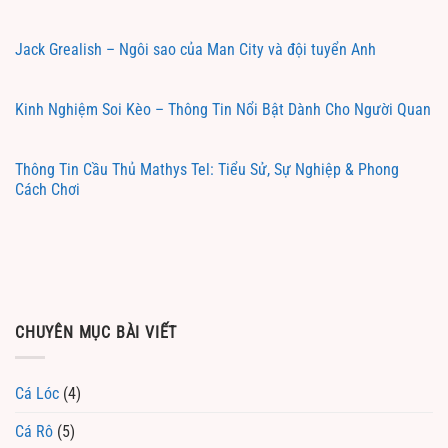
Jack Grealish – Ngôi sao của Man City và đội tuyển Anh
Kinh Nghiệm Soi Kèo – Thông Tin Nổi Bật Dành Cho Người Quan
Thông Tin Cầu Thủ Mathys Tel: Tiểu Sử, Sự Nghiệp & Phong
Cách Chơi
CHUYÊN MỤC BÀI VIẾT
Cá Lóc
(4)
Cá Rô
(5)