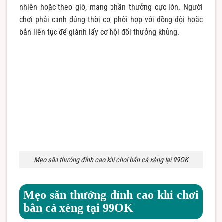
nhiên hoặc theo giờ, mang phần thưởng cực lớn. Người
chơi phải canh đúng thời cơ, phối hợp với đồng đội hoặc
bắn liên tục để giành lấy cơ hội đổi thưởng khủng.
Mẹo săn thưởng đỉnh cao khi chơi bắn cá xèng tại 99OK
Mẹo săn thưởng đỉnh cao khi chơi
bắn cá xèng tại 99OK