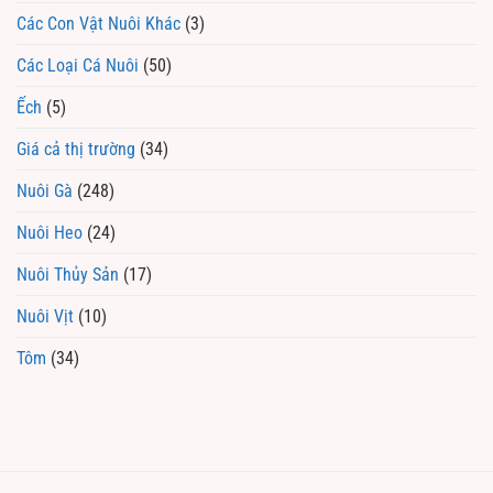
Các Con Vật Nuôi Khác
(3)
Các Loại Cá Nuôi
(50)
Ếch
(5)
Giá cả thị trường
(34)
Nuôi Gà
(248)
Nuôi Heo
(24)
Nuôi Thủy Sản
(17)
Nuôi Vịt
(10)
Tôm
(34)