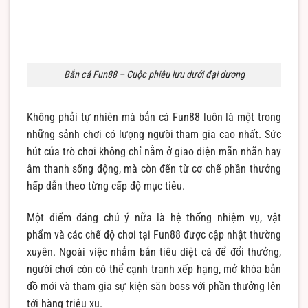
Bắn cá Fun88 – Cuộc phiêu lưu dưới đại dương
Không phải tự nhiên mà bắn cá Fun88 luôn là một trong
những sảnh chơi có lượng người tham gia cao nhất. Sức
hút của trò chơi không chỉ nằm ở giao diện mãn nhãn hay
âm thanh sống động, mà còn đến từ cơ chế phần thưởng
hấp dẫn theo từng cấp độ mục tiêu.
Một điểm đáng chú ý nữa là hệ thống nhiệm vụ, vật
phẩm và các chế độ chơi tại Fun88 được cập nhật thường
xuyên. Ngoài việc nhắm bắn tiêu diệt cá để đổi thưởng,
người chơi còn có thể cạnh tranh xếp hạng, mở khóa bản
đồ mới và tham gia sự kiện săn boss với phần thưởng lên
tới hàng triệu xu.