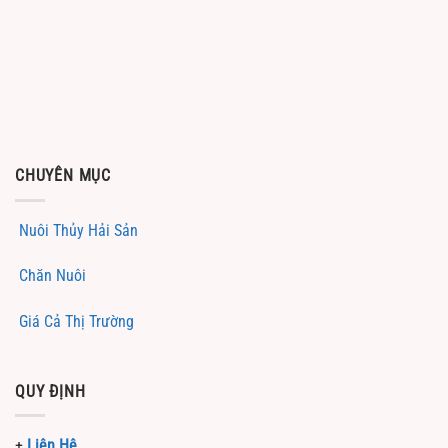
CHUYÊN MỤC
Nuôi Thủy Hải Sản
Chăn Nuôi
Giá Cả Thị Trường
QUY ĐỊNH
+
Liên Hệ