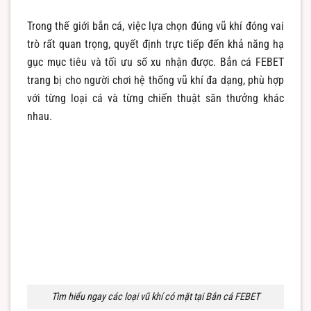
Trong thế giới bắn cá, việc lựa chọn đúng vũ khí đóng vai
trò rất quan trọng, quyết định trực tiếp đến khả năng hạ
gục mục tiêu và tối ưu số xu nhận được. Bắn cá FEBET
trang bị cho người chơi hệ thống vũ khí đa dạng, phù hợp
với từng loại cá và từng chiến thuật săn thưởng khác
nhau.
Tìm hiểu ngay các loại vũ khí có mặt tại Bắn cá FEBET