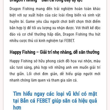
Dragon Fishing mang đến trải nghiệm hoàn toàn khác
biệt với sự xuất hiện của các loài rồng biển và sinh vật
huyền bí. Game yêu cầu người chơi biết chọn thời điểm
bắn hợp lý để tối ưu lượng xu nhận được. Với thiết kế độc
đáo và cơ chế thưởng hấp dẫn, Dragon Fishing thu hút
nhiều cược thủ có kinh nghiệm tại FEBET.
Happy Fishing – Giải trí nhẹ nhàng, dễ săn thưởng
Happy Fishing sở hữu phong cách đồ họa vui nhộn, màu
sắc tươi sáng, phù hợp với những anh em muốn giải trí
thư giãn. Lối chơi đơn giản, dễ hiểu giúp người mới
nhanh chóng làm quen và tham gia săn cá.
Tìm hiểu ngay các loại vũ khí có mặt
tại Bắn cá FEBET giúp săn cá hiệu quả
hơn