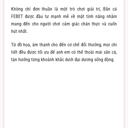
Không chỉ đơn thuần là một trò chơi giải trí, Bắn cá
FEBET được đầu tư mạnh mẽ về mặt tính năng nhằm
mang đến cho người chơi cảm giác chân thực và cuốn
hút nhất.
Từ đồ họa, âm thanh cho đến cơ chế đổi thưởng, mọi chi
tiết đều được tối ưu để anh em có thể thoải mái săn cá,
tận hưởng từng khoảnh khắc dưới đại dương sống động.