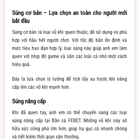
Súng cơ bản – Lựa chọn an toàn cho người mới
bắt đầu
Súng cơ bản là loại vũ khí quen thuộc, dễ sử dụng và phù
hợp với hầu hết người chơi. Với tốc độ bắn ổn định và
mức tiêu hao đạn hợp lý, loại súng này giúp anh em làm
quen với nhịp độ game và săn các loài cá nhỏ một cách
hiệu quả.
Đây là lựa chọn lý tưởng để tích lũy xu trước khi nâng
cấp lên các vũ khí mạnh hơn.
Súng nâng cấp
Khi đã quen tay, anh em có thể chuyển sang các loại
súng nâng cấp tại Bắn cá FEBET. Những vũ khí này sở
hữu sức công phá lớn hơn, giúp hạ gục cá nhanh chóng
và tiết kiệm thời gian săn thưởng.