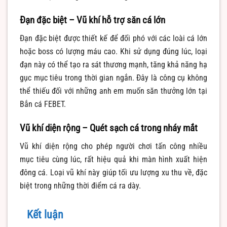
Đạn đặc biệt – Vũ khí hỗ trợ săn cá lớn
Đạn đặc biệt được thiết kế để đối phó với các loài cá lớn
hoặc boss có lượng máu cao. Khi sử dụng đúng lúc, loại
đạn này có thể tạo ra sát thương mạnh, tăng khả năng hạ
gục mục tiêu trong thời gian ngắn. Đây là công cụ không
thể thiếu đối với những anh em muốn săn thưởng lớn tại
Bắn cá FEBET.
Vũ khí diện rộng – Quét sạch cá trong nháy mắt
Vũ khí diện rộng cho phép người chơi tấn công nhiều
mục tiêu cùng lúc, rất hiệu quả khi màn hình xuất hiện
đông cá. Loại vũ khí này giúp tối ưu lượng xu thu về, đặc
biệt trong những thời điểm cá ra dày.
Kết luận