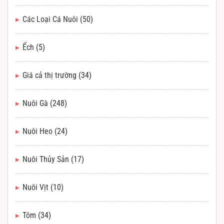
Các Loại Cá Nuôi
(50)
Ếch
(5)
Giá cả thị trường
(34)
Nuôi Gà
(248)
Nuôi Heo
(24)
Nuôi Thủy Sản
(17)
Nuôi Vịt
(10)
Tôm
(34)