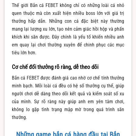
Thế giới Bắn cá FEBET không chỉ có những loài cá nhỏ
quen thuộc mà còn xuất hiện nhiều boss lớn với giá trị
thưởng hấp dẫn. Những con cá đặc biệt này thường
mang lại lượng xu lớn, tạo nên cảm giác hồi hộp và phấn
khích khi săn được. Đây chính là yếu tố khiến nhiều anh
em quay lại chơi thường xuyên để chinh phục các mục
tiêu lớn hơn.
Cơ chế đổi thưởng rõ ràng, dễ theo dõi
Bắn cá FEBET được đánh giá cao nhờ cơ chế tính thưởng
minh bạch. Mỗi loài cá đều có hệ số thưởng cụ thể, giúp
người chơi dễ dàng theo dõi kết quả và kiểm soát số xu
của mình. Sự rõ ràng này giúp anh em yên tâm chơi,
không lo gặp tình trạng mập mờ trong quá trình săn
thưởng.
Những game bắn cá hàng đầu tại Bắn