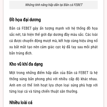
Những tính năng hấp dẫn tại Bắn cá FEBET
Đồ họa đại dương
Bắn cá FEBET gây ấn tượng mạnh với hệ thống đồ họa
sắc nét, tái hiện thế giới đại dương đầy màu sắc. Các loài
cá được chuyển động mượt mà, kết hợp cùng hiệu ứng nổ
xu bắt mắt tạo nên cảm giác cực kỳ đã tay sau mỗi phát
bắn trúng đích.
Kho vũ khí đa dạng
Một trong những điểm hấp dẫn của Bắn cá FEBET là hệ
thống súng bắn phong phú với nhiều cấp độ khác nhau.
Anh em có thể linh hoạt lựa chọn loại súng phù hợp với
từng loại cá và từng chiến thuật săn thưởng.
Nhiều loài cá