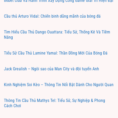
86bet club Và Hành Trình Xây Dựng Cổng Game Giải Trí Hiện Đại
Cầu thủ Arturo Vidal: Chiến binh dũng mãnh của bóng đá
Tìm Hiểu Cầu Thủ Dango Ouattara: Tiểu Sử, Thống Kê Và Tiềm
Năng
Tiểu Sử Cầu Thủ Lamine Yamal: Thần Đồng Mới Của Bóng Đá
Jack Grealish – Ngôi sao của Man City và đội tuyển Anh
Kinh Nghiệm Soi Kèo – Thông Tin Nổi Bật Dành Cho Người Quan
Thông Tin Cầu Thủ Mathys Tel: Tiểu Sử, Sự Nghiệp & Phong
Cách Chơi