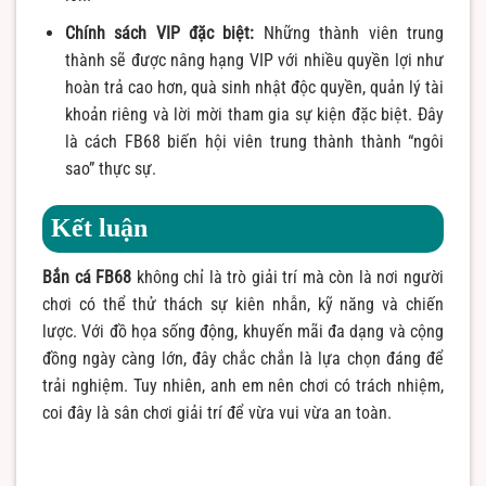
Chính sách VIP đặc biệt:
Những thành viên trung
thành sẽ được nâng hạng VIP với nhiều quyền lợi như
hoàn trả cao hơn, quà sinh nhật độc quyền, quản lý tài
khoản riêng và lời mời tham gia sự kiện đặc biệt. Đây
là cách FB68 biến hội viên trung thành thành “ngôi
sao” thực sự.
Kết luận
Bắn cá FB68
không chỉ là trò giải trí mà còn là nơi người
chơi có thể thử thách sự kiên nhẫn, kỹ năng và chiến
lược. Với đồ họa sống động, khuyến mãi đa dạng và cộng
đồng ngày càng lớn, đây chắc chắn là lựa chọn đáng để
trải nghiệm. Tuy nhiên, anh em nên chơi có trách nhiệm,
coi đây là sân chơi giải trí để vừa vui vừa an toàn.