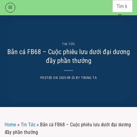
Skip
to
content
TIN TỨC
Bắn cá FB68 – Cuộc phiêu lưu dưới đại dương
đầy phần thưởng
POSTED ON
2025-09-25
BY
TRUNG TA
Home
»
Tin Tức
»
Bắn cá FB68 – Cuộc phiêu lưu dưới đại dương
đầy phần thưởng