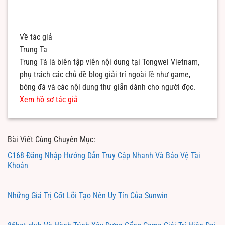
Về tác giả
Trung Ta
Trung Tá là biên tập viên nội dung tại Tongwei Vietnam,
phụ trách các chủ đề blog giải trí ngoài lề như game,
bóng đá và các nội dung thư giãn dành cho người đọc.
Xem hồ sơ tác giả
Bài Viết Cùng Chuyên Mục:
C168 Đăng Nhập Hướng Dẫn Truy Cập Nhanh Và Bảo Vệ Tài
Khoản
Những Giá Trị Cốt Lõi Tạo Nên Uy Tín Của Sunwin