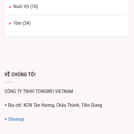
Nuôi Vịt
(10)
Tôm
(34)
VỀ CHÚNG TÔI
CÔNG TY TNHH TONGWEI VIETNAM
+ Địa chỉ: KCN Tân Hương, Châu Thành, Tiền Giang
+
Sitemap