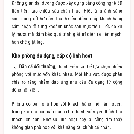
Không gian đại dương được xây dựng bằng công nghệ 3D
tiên tiến, tạo chiều sâu chân thực. Hiệu ứng ánh sáng
sinh động kết hợp âm thanh sống động giúp khách hàng
cảm nhận rõ từng khoảnh khắc săn mục tiêu. Tốc độ xử
lý mượt mà đảm bảo quá trình giải trí diễn ra liền mạch,
hạn chế giật lag.
Kho phòng đa dạng, cấp độ linh hoạt
Tại
Bắn cá đổi thưởng
, thành viên có thể lựa chọn nhiều
phòng với mức vốn khác nhau. Mỗi khu vực được phân
chia rõ ràng nhằm đáp ứng nhu cầu đa dạng từ cộng
đồng hội viên.
Phòng cơ bản phù hợp với khách hàng mới làm quen,
trong khi khu cao cấp dành cho thành viên yêu thích thử
thách lớn hơn. Nhờ sự linh hoạt này, ai cũng tìm thấy
không gian phù hợp với khả năng tài chính cá nhân.