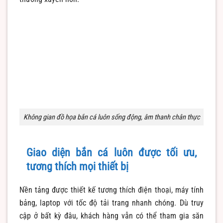
Không gian đồ họa bắn cá luôn sống động, âm thanh chân thực
Giao diện bắn cá luôn được tối ưu,
tương thích mọi thiết bị
Nền tảng được thiết kế tương thích điện thoại, máy tính
bảng, laptop với tốc độ tải trang nhanh chóng. Dù truy
cập ở bất kỳ đâu, khách hàng vẫn có thể tham gia săn