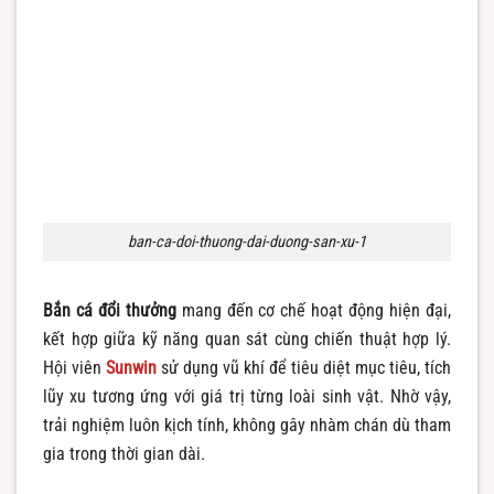
ban-ca-doi-thuong-dai-duong-san-xu-1
Bắn cá đổi thưởng
mang đến cơ chế hoạt động hiện đại,
kết hợp giữa kỹ năng quan sát cùng chiến thuật hợp lý.
Hội viên
Sunwin
sử dụng vũ khí để tiêu diệt mục tiêu, tích
lũy xu tương ứng với giá trị từng loài sinh vật. Nhờ vậy,
trải nghiệm luôn kịch tính, không gây nhàm chán dù tham
gia trong thời gian dài.