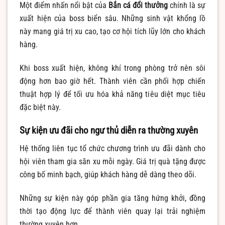
Một điểm nhấn nổi bật của
Bắn cá đổi thưởng
chính là sự
xuất hiện của boss biển sâu. Những sinh vật khổng lồ
này mang giá trị xu cao, tạo cơ hội tích lũy lớn cho khách
hàng.
Khi boss xuất hiện, không khí trong phòng trở nên sôi
động hơn bao giờ hết. Thành viên cần phối hợp chiến
thuật hợp lý để tối ưu hóa khả năng tiêu diệt mục tiêu
đặc biệt này.
Sự kiện ưu đãi cho ngư thủ diễn ra thường xuyên
Hệ thống liên tục tổ chức chương trình ưu đãi dành cho
hội viên tham gia săn xu mỗi ngày. Giá trị quà tặng được
công bố minh bạch, giúp khách hàng dễ dàng theo dõi.
Những sự kiện này góp phần gia tăng hứng khởi, đồng
thời tạo động lực để thành viên quay lại trải nghiệm
thường xuyên hơn.