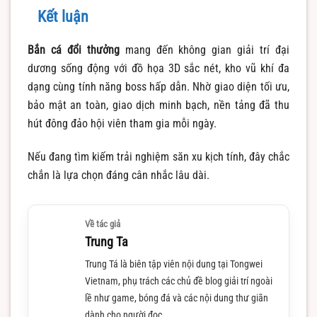
Kết luận
Bắn cá đổi thưởng
mang đến không gian giải trí đại
dương sống động với đồ họa 3D sắc nét, kho vũ khí đa
dạng cùng tính năng boss hấp dẫn. Nhờ giao diện tối ưu,
bảo mật an toàn, giao dịch minh bạch, nền tảng đã thu
hút đông đảo hội viên tham gia mỗi ngày.
Nếu đang tìm kiếm trải nghiệm săn xu kịch tính, đây chắc
chắn là lựa chọn đáng cân nhắc lâu dài.
Về tác giả
Trung Ta
Trung Tá là biên tập viên nội dung tại Tongwei
Vietnam, phụ trách các chủ đề blog giải trí ngoài
lề như game, bóng đá và các nội dung thư giãn
dành cho người đọc.