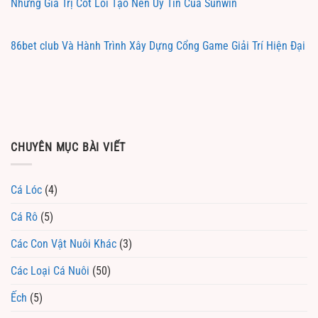
Những Giá Trị Cốt Lõi Tạo Nên Uy Tín Của Sunwin
86bet club Và Hành Trình Xây Dựng Cổng Game Giải Trí Hiện Đại
CHUYÊN MỤC BÀI VIẾT
Cá Lóc
(4)
Cá Rô
(5)
Các Con Vật Nuôi Khác
(3)
Các Loại Cá Nuôi
(50)
Ếch
(5)