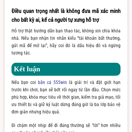
Điều quan trọng nhất là không đưa mã xác minh
cho bất kỳ ai, kể cả người tự xưng hỗ trợ
Hỗ trợ thật hướng dẫn bạn thao tác, không xin chìa khóa
nhà. Nếu bạn nhận tin nhắn kiểu “tài khoản bất thường,
gửi mã để mở lại”, hãy coi đó là dấu hiệu đỏ và ngừng
tương tác.
Kết luận
Nếu bạn coi
bắn cá 555win
là giải trí và đặt giới hạn
trước khi chơi, bạn sẽ bớt rối ngay từ lần đầu. Chọn mức
phù hợp, khóa mục tiêu về thời gian, kiểm tra giả mạo, tối
ưu thiết bị và giữ kỷ luật dừng đúng giờ là ba lớp bảo vệ
đơn giản nhưng hiệu quả.
Đi chậm một nhịp để đi đúng thường sẽ “lời” hơn nhiều