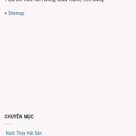
+
Sitemap
CHUYÊN MỤC
Nuôi Thủy Hải Sản