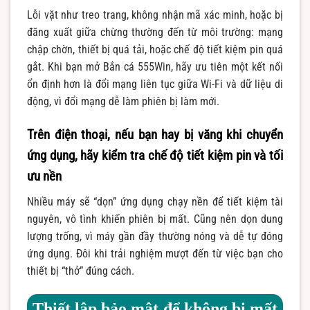
Lỗi vặt như treo trang, không nhận mã xác minh, hoặc bị
đăng xuất giữa chừng thường đến từ môi trường: mạng
chập chờn, thiết bị quá tải, hoặc chế độ tiết kiệm pin quá
gắt. Khi bạn mở Bắn cá 555Win, hãy ưu tiên một kết nối
ổn định hơn là đổi mạng liên tục giữa Wi-Fi và dữ liệu di
động, vì đổi mạng dễ làm phiên bị làm mới.
Trên điện thoại, nếu bạn hay bị văng khi chuyển
ứng dụng, hãy kiểm tra chế độ tiết kiệm pin và tối
ưu nền
Nhiều máy sẽ “dọn” ứng dụng chạy nền để tiết kiệm tài
nguyên, vô tình khiến phiên bị mất. Cũng nên dọn dung
lượng trống, vì máy gần đầy thường nóng và dễ tự đóng
ứng dụng. Đôi khi trải nghiệm mượt đến từ việc bạn cho
thiết bị “thở” đúng cách.
Thiết lập bảo mật để không bị mất