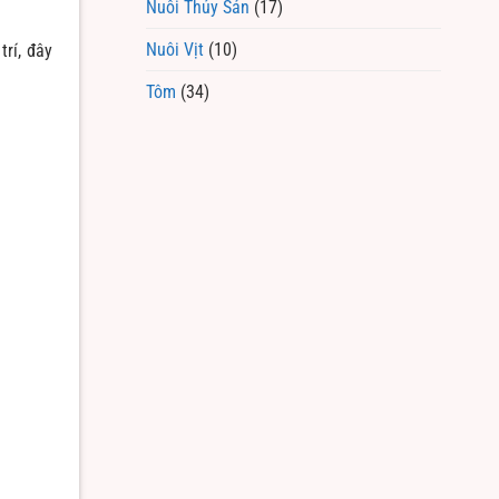
Nuôi Thủy Sản
(17)
Nuôi Vịt
(10)
rí, đây
Tôm
(34)