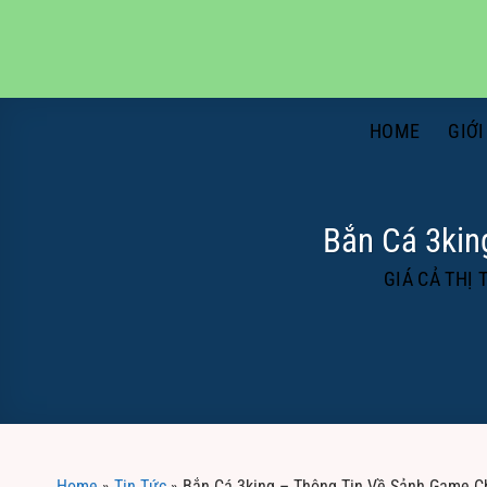
Skip
to
content
HOME
GIỚI
Bắn Cá 3kin
GIÁ CẢ THỊ
Home
»
Tin Tức
»
Bắn Cá 3king – Thông Tin Về Sảnh Game C