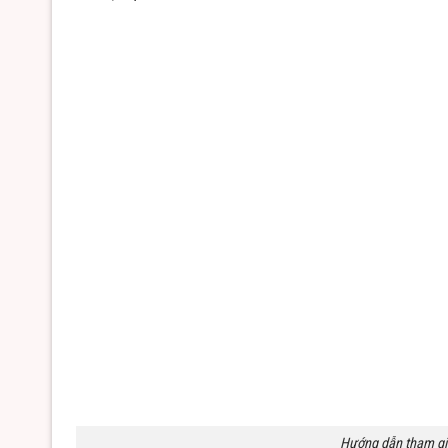
Hướng dẫn tham gi