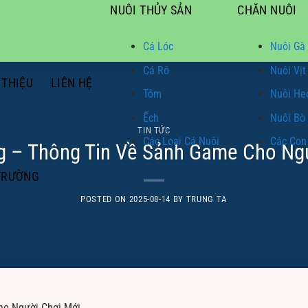
NUÔI THỦY SẢN
CHĂN NUÔI
Cá Lóc
Nuôi Gà
Cá Rô
Nuôi Vịt
 THIỆU
LIÊN HỆ
Tôm
Nuôi He
Ếch
Nuôi Bò
TIN TỨC
Các Loại Cá Nuôi
Các Con
g – Thông Tin Về Sảnh Game Cho Ng
 TRƯỜNG
POSTED ON
2025-08-14
BY
TRUNG TA
ho Người Chơi Mới