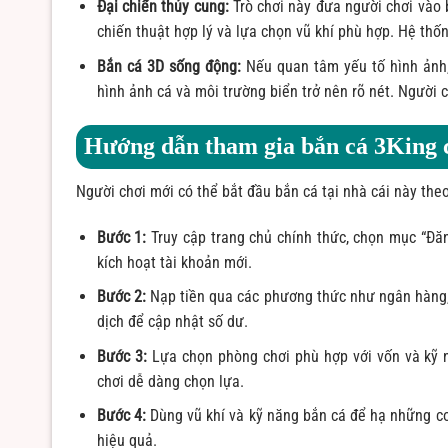
Đại chiến thủy cung:
Trò chơi này đưa người chơi vào 
chiến thuật hợp lý và lựa chọn vũ khí phù hợp. Hệ thốn
Bắn cá 3D sống động:
Nếu quan tâm yếu tố hình ảnh,
hình ảnh cá và môi trường biển trở nên rõ nét. Người 
Hướng dẫn tham gia bắn cá 3King 
Người chơi mới có thể bắt đầu bắn cá tại nhà cái này the
Bước 1:
Truy cập trang chủ chính thức, chọn mục “Đăn
kích hoạt tài khoản mới.
Bước 2:
Nạp tiền qua các phương thức như ngân hàng, 
dịch để cập nhật số dư.
Bước 3:
Lựa chọn phòng chơi phù hợp với vốn và kỹ n
chơi dễ dàng chọn lựa.
Bước 4:
Dùng vũ khí và kỹ năng bắn cá để hạ những con
hiệu quả.