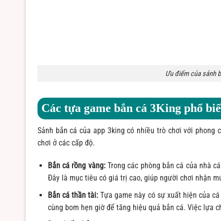
Ưu điểm của sảnh bắ
Các tựa game bắn cá 3King phổ biế
Sảnh bắn cá của app 3king có nhiều trò chơi với phong 
chơi ở các cấp độ.
Bắn cá rồng vàng:
Trong các phòng bắn cá của nhà cái,
Đây là mục tiêu có giá trị cao, giúp người chơi nhận
Bắn cá thần tài:
Tựa game này có sự xuất hiện của cá T
cùng bom hẹn giờ để tăng hiệu quả bắn cá. Việc lựa ch