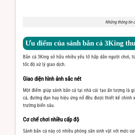
Những thông tin 
Ưu điểm của sảnh bắn cá 3King thu
Bắn cá 3King sở hữu nhiều yếu tố hấp dẫn người chơi, từ
tốc độ xử lý giao dịch.
Giao diện hình ảnh sắc nét
Một điểm giúp sảnh bắn cá tại nhà cái tạo ấn tượng là gia
cá, đường đạn hay hiệu ứng nổ đều được thiết kế chính 
trường biển sâu.
Cơ chế chơi nhiều cấp độ
Sảnh bắn cá này có nhiều phòng săn sinh vật với mức cư