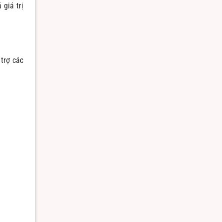
 giá trị
trợ các