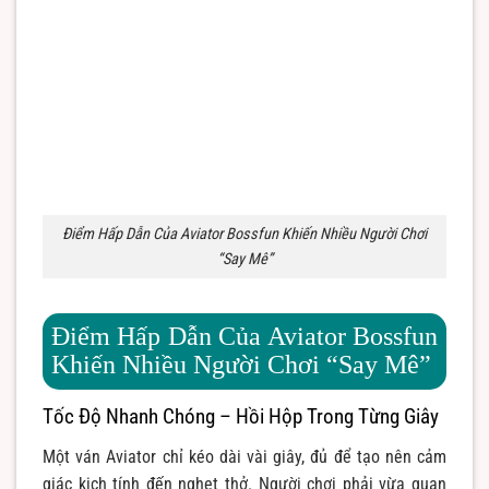
Điểm Hấp Dẫn Của Aviator Bossfun Khiến Nhiều Người Chơi
“Say Mê”
Điểm Hấp Dẫn Của Aviator Bossfun
Khiến Nhiều Người Chơi “Say Mê”
Tốc Độ Nhanh Chóng – Hồi Hộp Trong Từng Giây
Một ván Aviator chỉ kéo dài vài giây, đủ để tạo nên cảm
giác kịch tính đến nghẹt thở. Người chơi phải vừa quan