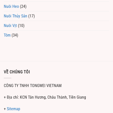
Nuôi Heo
(24)
Nuôi Thủy Sản
(17)
Nuôi Vịt
(10)
Tôm
(34)
VỀ CHÚNG TÔI
CÔNG TY TNHH TONGWEI VIETNAM
+ Địa chỉ: KCN Tân Hương, Châu Thành, Tiền Giang
+
Sitemap