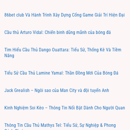
86bet club Và Hành Trình Xây Dựng Cổng Game Giải Trí Hiện Đại
Cầu thủ Arturo Vidal: Chiến binh dũng mãnh của bóng đá
Tìm Hiểu Cầu Thủ Dango Ouattara: Tiểu Sử, Thống Kê Và Tiềm
Năng
Tiểu Sử Cầu Thủ Lamine Yamal: Thần Đồng Mới Của Bóng Đá
Jack Grealish – Ngôi sao của Man City và đội tuyển Anh
Kinh Nghiệm Soi Kèo – Thông Tin Nổi Bật Dành Cho Người Quan
Thông Tin Cầu Thủ Mathys Tel: Tiểu Sử, Sự Nghiệp & Phong