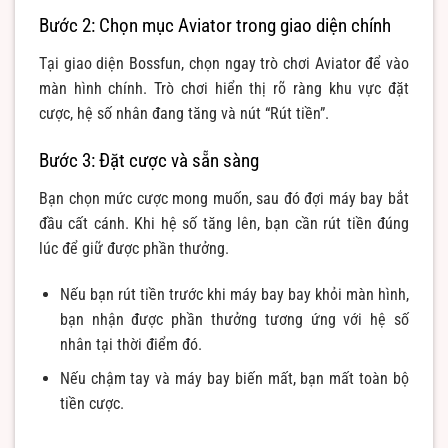
Bước 2: Chọn mục Aviator trong giao diện chính
Tại giao diện Bossfun, chọn ngay trò chơi Aviator để vào
màn hình chính. Trò chơi hiển thị rõ ràng khu vực đặt
cược, hệ số nhân đang tăng và nút “Rút tiền”.
Bước 3: Đặt cược và sẵn sàng
Bạn chọn mức cược mong muốn, sau đó đợi máy bay bắt
đầu cất cánh. Khi hệ số tăng lên, bạn cần rút tiền đúng
lúc để giữ được phần thưởng.
Nếu bạn rút tiền trước khi máy bay bay khỏi màn hình,
bạn nhận được phần thưởng tương ứng với hệ số
nhân tại thời điểm đó.
Nếu chậm tay và máy bay biến mất, bạn mất toàn bộ
tiền cược.