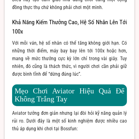
đồng thực thụ chứ không phải chơi một mình.
Khả Năng Kiếm Thưởng Cao, Hệ Số Nhân Lên Tới
100x
Với mỗi ván, hệ số nhân có thể tăng không giới hạn. Có
những thời điểm, máy bay bay lên tới 100x hoặc hơn,
mang về mức thưởng cực kỳ lớn chỉ trong vài giây. Tuy
nhiên, đó cũng là thách thức, vì người chơi cần phải giữ
được bình tĩnh để “dừng đúng lúc”.
Mẹo Chơi Aviator Hiệu Quả Để
Không Trắng Tay
Aviator tưởng đơn giản nhưng lại đòi hỏi kỹ năng quản lý
rủi ro. Dưới đây là một số kinh nghiệm được nhiều cao
thủ áp dụng khi chơi tại Bossfun: