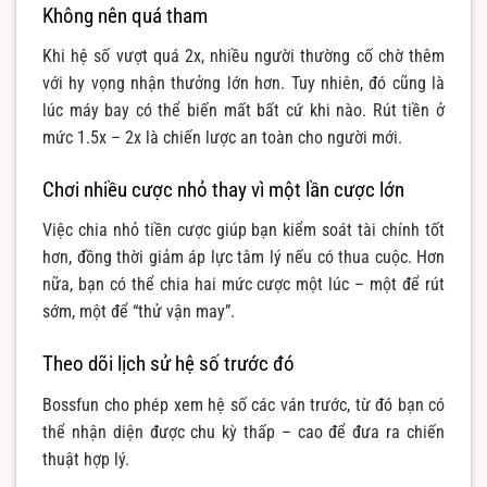
Không nên quá tham
Khi hệ số vượt quá 2x, nhiều người thường cố chờ thêm
với hy vọng nhận thưởng lớn hơn. Tuy nhiên, đó cũng là
lúc máy bay có thể biến mất bất cứ khi nào. Rút tiền ở
mức 1.5x – 2x là chiến lược an toàn cho người mới.
Chơi nhiều cược nhỏ thay vì một lần cược lớn
Việc chia nhỏ tiền cược giúp bạn kiểm soát tài chính tốt
hơn, đồng thời giảm áp lực tâm lý nếu có thua cuộc. Hơn
nữa, bạn có thể chia hai mức cược một lúc – một để rút
sớm, một để “thử vận may”.
Theo dõi lịch sử hệ số trước đó
Bossfun cho phép xem hệ số các ván trước, từ đó bạn có
thể nhận diện được chu kỳ thấp – cao để đưa ra chiến
thuật hợp lý.