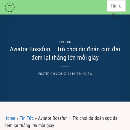
Skip
to
content
TIN TỨC
Aviator Bossfun – Trò chơi dự đoán cực đại
đem lại thắng lớn mỗi giây
POSTED ON
2025-07-02
BY
TRUNG TA
Home
»
Tin Tức
»
Aviator Bossfun – Trò chơi dự đoán cực đại
đem lại thắng lớn mỗi giây