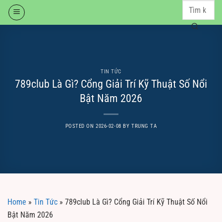
Skip
to
content
TIN TỨC
789club Là Gì? Cổng Giải Trí Kỹ Thuật Số Nổi
Bật Năm 2026
POSTED ON
2026-02-08
BY
TRUNG TA
Home
»
Tin Tức
»
789club Là Gì? Cổng Giải Trí Kỹ Thuật Số Nổi
Bật Năm 2026