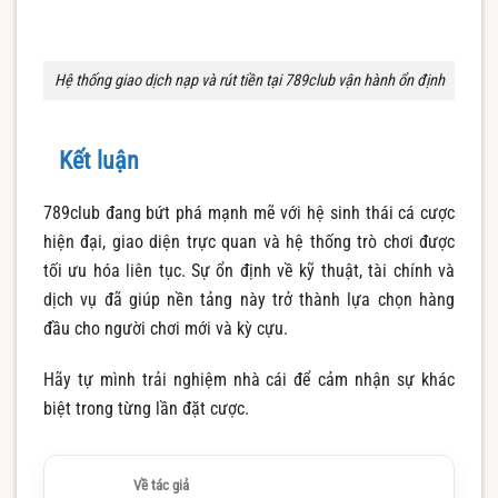
Hệ thống giao dịch nạp và rút tiền tại 789club vận hành ổn định
Kết luận
789club đang bứt phá mạnh mẽ với hệ sinh thái cá cược
hiện đại, giao diện trực quan và hệ thống trò chơi được
tối ưu hóa liên tục. Sự ổn định về kỹ thuật, tài chính và
dịch vụ đã giúp nền tảng này trở thành lựa chọn hàng
đầu cho người chơi mới và kỳ cựu.
Hãy tự mình trải nghiệm nhà cái để cảm nhận sự khác
biệt trong từng lần đặt cược.
Về tác giả