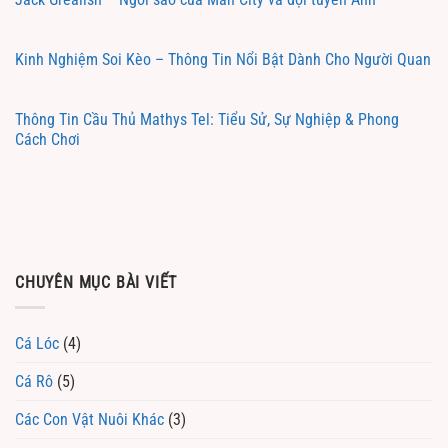
Kinh Nghiệm Soi Kèo – Thông Tin Nổi Bật Dành Cho Người Quan
Thông Tin Cầu Thủ Mathys Tel: Tiểu Sử, Sự Nghiệp & Phong
Cách Chơi
CHUYÊN MỤC BÀI VIẾT
Cá Lóc
(4)
Cá Rô
(5)
Các Con Vật Nuôi Khác
(3)