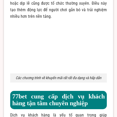
hoặc dịp lễ cũng được tổ chức thường xuyên. Điều này
tạo thêm động lực để người chơi gắn bó và trải nghiệm
nhiều hơn trên nền tảng.
Các chương trình về khuyến mãi rất rất đa dạng và hấp dẫn
77bet cung cấp dịch vụ khách
hàng tận tâm chuyên nghiệp
Dịch vụ khách hàng là yếu tố quan trọng giúp