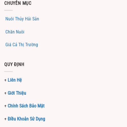
CHUYÊN MỤC
Nuôi Thủy Hải Sản
Chăn Nuôi
Giá Cả Thị Trường
QUY ĐỊNH
+
Liên Hệ
+
Giới Thiệu
+
Chính Sách Bảo Mật
+
Điều Khoản Sử Dụng