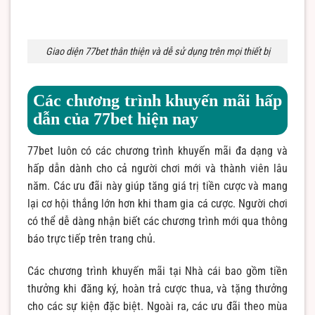
Giao diện 77bet thân thiện và dễ sử dụng trên mọi thiết bị
Các chương trình khuyến mãi hấp
dẫn của 77bet hiện nay
77bet luôn có các chương trình khuyến mãi đa dạng và
hấp dẫn dành cho cả người chơi mới và thành viên lâu
năm. Các ưu đãi này giúp tăng giá trị tiền cược và mang
lại cơ hội thắng lớn hơn khi tham gia cá cược. Người chơi
có thể dễ dàng nhận biết các chương trình mới qua thông
báo trực tiếp trên trang chủ.
Các chương trình khuyến mãi tại Nhà cái bao gồm tiền
thưởng khi đăng ký, hoàn trả cược thua, và tặng thưởng
cho các sự kiện đặc biệt. Ngoài ra, các ưu đãi theo mùa