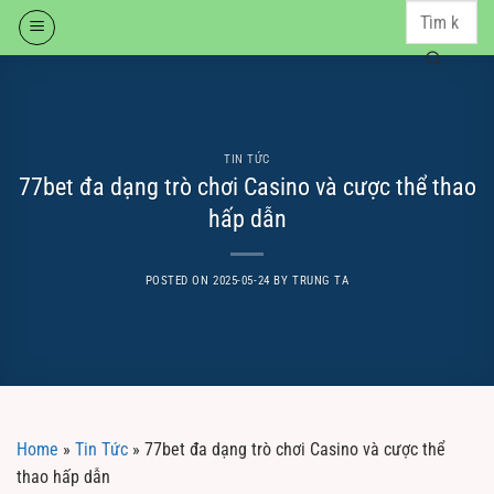
Skip
to
content
TIN TỨC
77bet đa dạng trò chơi Casino và cược thể thao
hấp dẫn
POSTED ON
2025-05-24
BY
TRUNG TA
Home
»
Tin Tức
»
77bet đa dạng trò chơi Casino và cược thể
thao hấp dẫn