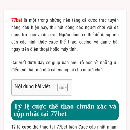
77bet
là một trong những nền tảng cá cược trực tuyến
hàng đầu hiện nay, thu hút đông đảo người chơi với đa
dạng trò chơi và dịch vụ. Người dùng có thể dễ dàng tiếp
cận các hình thức cược thể thao, casino, và game bài
ngay trên điện thoại hoặc máy tính.
Bài viết dưới đây sẽ giúp bạn hiểu rõ hơn về những ưu
điểm nổi bật mà nhà cái mang lại cho người chơi.
Nội dung bài viết
Tỷ lệ cược thể thao chuẩn xác và
cập nhật tại 77bet
Tỷ lệ cược thể thao tại 77bet luôn được cập nhật nhanh