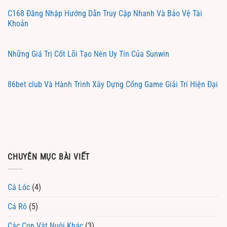
C168 Đăng Nhập Hướng Dẫn Truy Cập Nhanh Và Bảo Vệ Tài
Khoản
Những Giá Trị Cốt Lõi Tạo Nên Uy Tín Của Sunwin
86bet club Và Hành Trình Xây Dựng Cổng Game Giải Trí Hiện Đại
CHUYÊN MỤC BÀI VIẾT
Cá Lóc
(4)
Cá Rô
(5)
Các Con Vật Nuôi Khác
(3)