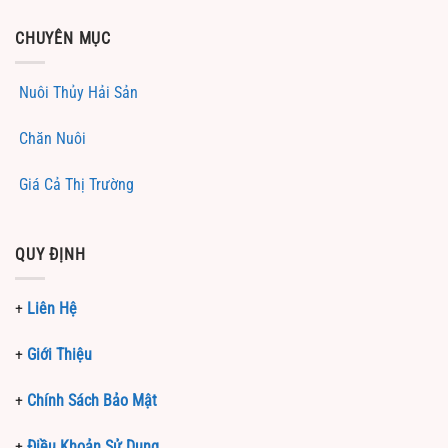
CHUYÊN MỤC
Nuôi Thủy Hải Sản
Chăn Nuôi
Giá Cả Thị Trường
QUY ĐỊNH
+
Liên Hệ
+
Giới Thiệu
+
Chính Sách Bảo Mật
+
Điều Khoản Sử Dụng