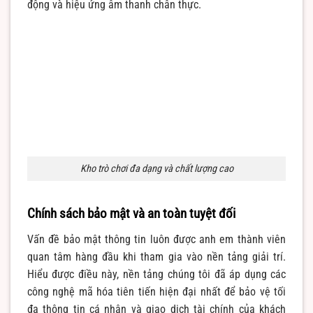
động và hiệu ứng âm thanh chân thực.
Kho trò chơi đa dạng và chất lượng cao
Chính sách bảo mật và an toàn tuyệt đối
Vấn đề bảo mật thông tin luôn được anh em thành viên
quan tâm hàng đầu khi tham gia vào nền tảng giải trí.
Hiểu được điều này, nền tảng chúng tôi đã áp dụng các
công nghệ mã hóa tiên tiến hiện đại nhất để bảo vệ tối
đa thông tin cá nhân và giao dịch tài chính của khách