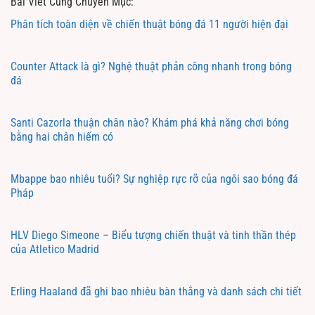
Bài Viết Cùng Chuyên Mục:
Phân tích toàn diện về chiến thuật bóng đá 11 người hiện đại
Counter Attack là gì? Nghệ thuật phản công nhanh trong bóng
đá
Santi Cazorla thuận chân nào? Khám phá khả năng chơi bóng
bằng hai chân hiếm có
Mbappe bao nhiêu tuổi? Sự nghiệp rực rỡ của ngôi sao bóng đá
Pháp
HLV Diego Simeone – Biểu tượng chiến thuật và tinh thần thép
của Atletico Madrid
Erling Haaland đã ghi bao nhiêu bàn thắng và danh sách chi tiết