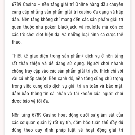
6789 Casino – nền tảng giải trí Online hàng đầu chuyên
cung cấp những sản phẩm giải trí casino đa dạng và hấp
dẫn. Nền tảng không chỉ mang đến các sản phẩm giải trí
quen thuộc như poker, blackjack, và roulette mà còn có
các trò chơi slot hiện đại và những loại hình cá cược thể
thao.
Thiết kế giao diện trong sản phẩm/ dịch vụ ở nền tảng
rất thân thiện và dễ dàng sử dụng. Người chơi nhanh
chóng truy cập vào các sản phẩm giải trí yêu thích chỉ với
vài cú nhấp chuột. Bên cạnh đó, nền tảng cũng chú trọng
trong việc cung cấp dịch vụ giải trí an toàn và bảo mật,
đảm bảo thông tin cá nhân và tài khoản của người chơi
được bảo vệ tối đa.
Nền tảng 6789 Casino hoạt động dưới sự giám sát của
các cơ quan quản lý rất uy tín, đảm bảo tuân thủ đầy đủ
đúng theo quy định pháp luật về hoạt động giải trí