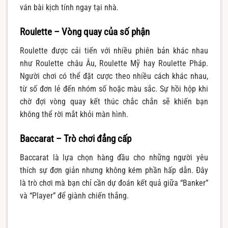
ván bài kịch tính ngay tại nhà.
Roulette – Vòng quay của số phận
Roulette được cải tiến với nhiều phiên bản khác nhau
như Roulette châu Âu, Roulette Mỹ hay Roulette Pháp.
Người chơi có thể đặt cược theo nhiều cách khác nhau,
từ số đơn lẻ đến nhóm số hoặc màu sắc. Sự hồi hộp khi
chờ đợi vòng quay kết thúc chắc chắn sẽ khiến bạn
không thể rời mắt khỏi màn hình.
Baccarat – Trò chơi đẳng cấp
Baccarat là lựa chọn hàng đầu cho những người yêu
thích sự đơn giản nhưng không kém phần hấp dẫn. Đây
là trò chơi mà bạn chỉ cần dự đoán kết quả giữa “Banker”
và “Player” để giành chiến thắng.