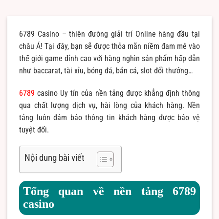
6789 Casino – thiên đường giải trí Online hàng đầu tại
châu Á! Tại đây, bạn sẽ được thỏa mãn niềm đam mê vào
thế giới game đỉnh cao với hàng nghìn sản phẩm hấp dẫn
như baccarat, tài xỉu, bóng đá, bắn cá, slot đổi thưởng…
6789
casino Uy tín của nền tảng được khẳng định thông
qua chất lượng dịch vụ, hài lòng của khách hàng. Nền
tảng luôn đảm bảo thông tin khách hàng được bảo vệ
tuyệt đối.
Nội dung bài viết
Tổng quan về nền tảng 6789
casino