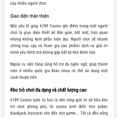
của nhiều người chơi:
Giao diện thân thiện
Một yếu tố giúp 6789 Casino ghi điểm trong mắt người
chơi là giao diện thiết kế đơn giản, bắt mắt, trực quan
nhưng không kém phần hiện đại. Người chơi sẽ nhanh
chóng truy cập và tham gia sản phẩm/ dịch vụ giải trí
mình yêu thích mà không gặp bất kỳ khó khăn nào.
Ngoài ra, nền tảng cũng hỗ trợ đa ngôn ngữ, giúp thành
viên ở nhiều quốc gia khác nhau có thể sử dụng một
cách thuận tiện.
Kho trò chơi đa dạng và chất lượng cao
6789 Casino luôn tự hào là nền tảng giải trí sở hữu kho
trò chơi phong phú, từ casino kinh điển như poker,
blackjack, baccarat cho đến slot game…. Tất cả đều sống