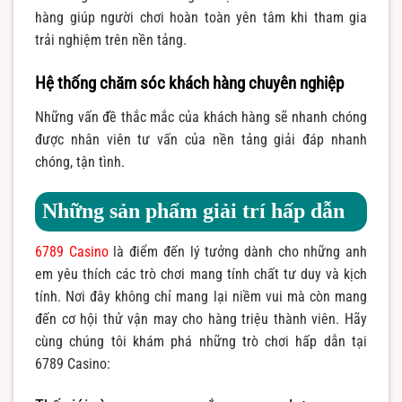
hàng giúp người chơi hoàn toàn yên tâm khi tham gia
trải nghiệm trên nền tảng.
Hệ thống chăm sóc khách hàng chuyên nghiệp
Những vấn đề thắc mắc của khách hàng sẽ nhanh chóng
được nhân viên tư vấn của nền tảng giải đáp nhanh
chóng, tận tình.
Những sản phẩm giải trí hấp dẫn
6789 Casino
là điểm đến lý tưởng dành cho những anh
em yêu thích các trò chơi mang tính chất tư duy và kịch
tính. Nơi đây không chỉ mang lại niềm vui mà còn mang
đến cơ hội thử vận may cho hàng triệu thành viên. Hãy
cùng chúng tôi khám phá những trò chơi hấp dẫn tại
6789 Casino: