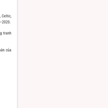
 Celtic,
8–2020.
g tranh
thân của