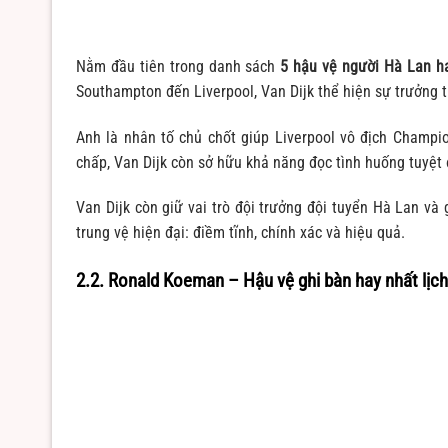
Nằm đầu tiên trong danh sách
5 hậu vệ người Hà Lan h
Southampton đến Liverpool, Van Dijk thể hiện sự trưởng 
Anh là nhân tố chủ chốt giúp Liverpool vô địch Champ
chấp, Van Dijk còn sở hữu khả năng đọc tình huống tuyệt 
Van Dijk còn giữ vai trò đội trưởng đội tuyển Hà Lan và 
trung vệ hiện đại: điềm tĩnh, chính xác và hiệu quả.
2.2. Ronald Koeman – Hậu vệ ghi bàn hay nhất lịch