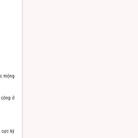
ác mộng
 công ở
 cực kỳ