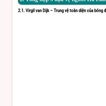
2.1. Virgil van Dijk – Trung vệ toàn diện của bóng 