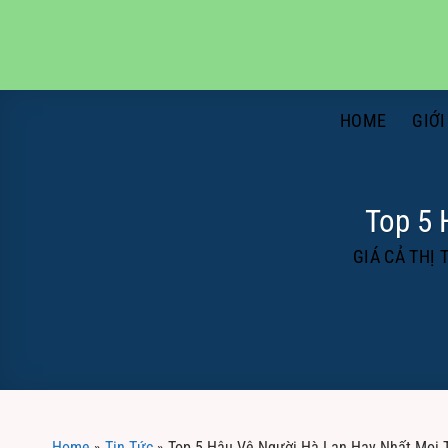
Skip
to
content
HOME
GIỚI
Top 5 
GIÁ CẢ THỊ
Home
»
Tin Tức
»
Top 5 Hậu Vệ Người Hà Lan Hay Nhất Mọi T