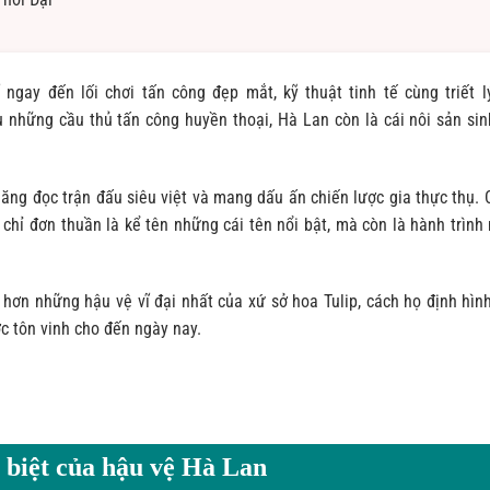
ay đến lối chơi tấn công đẹp mắt, kỹ thuật tinh tế cùng triết lý
u những cầu thủ tấn công huyền thoại, Hà Lan còn là cái nôi sản sin
năng đọc trận đấu siêu việt và mang dấu ấn chiến lược gia thực thụ. 
chỉ đơn thuần là kể tên những cái tên nổi bật, mà còn là hành trình 
ơn những hậu vệ vĩ đại nhất của xứ sở hoa Tulip, cách họ định hìn
c tôn vinh cho đến ngày nay.
c biệt của hậu vệ Hà Lan