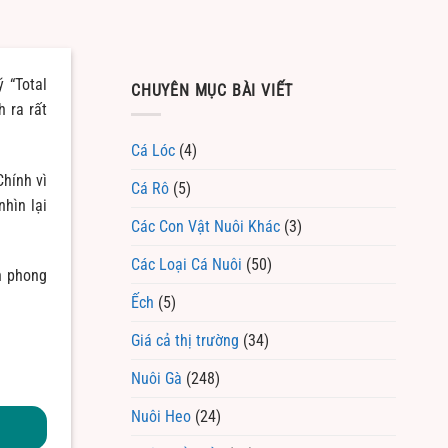
 “Total
CHUYÊN MỤC BÀI VIẾT
h ra rất
Cá Lóc
(4)
Chính vì
Cá Rô
(5)
nhìn lại
Các Con Vật Nuôi Khác
(3)
Các Loại Cá Nuôi
(50)
h phong
Ếch
(5)
Giá cả thị trường
(34)
Nuôi Gà
(248)
Nuôi Heo
(24)