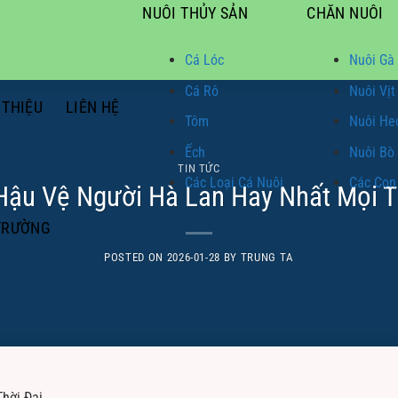
NUÔI THỦY SẢN
CHĂN NUÔI
Cá Lóc
Nuôi Gà
Cá Rô
Nuôi Vịt
 THIỆU
LIÊN HỆ
Tôm
Nuôi He
Ếch
Nuôi Bò
TIN TỨC
Các Loại Cá Nuôi
Các Con
Hậu Vệ Người Hà Lan Hay Nhất Mọi T
 TRƯỜNG
POSTED ON
2026-01-28
BY
TRUNG TA
hời Đại