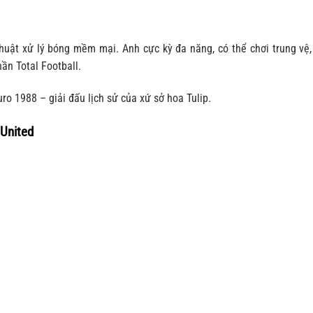
uật xử lý bóng mềm mại. Anh cực kỳ đa năng, có thể chơi trung vệ,
ần Total Football.
ro 1988 – giải đấu lịch sử của xứ sở hoa Tulip.
 United