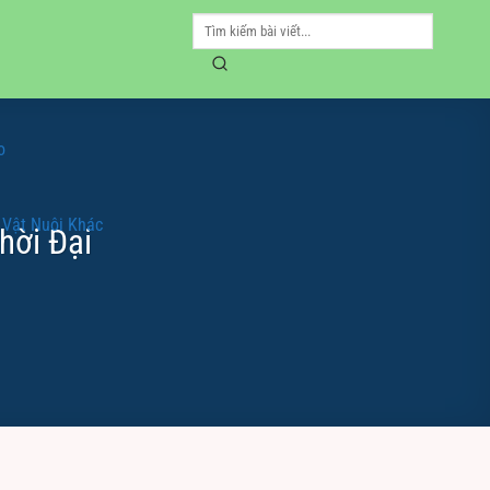
o
 Vật Nuôi Khác
hời Đại