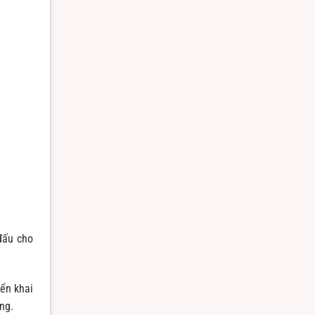
đấu cho
iển khai
ng.