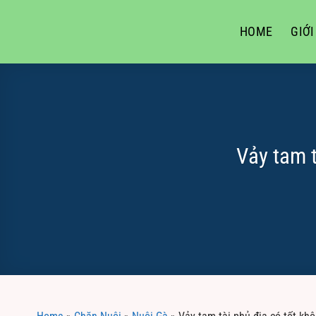
Skip
to
HOME
GIỚI
content
Vảy tam t