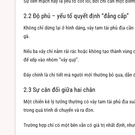
Sự liền mạch này là yếu tố cốt lõi, bởi chỉ cần một điểm
2.2 Độ phủ – yếu tố quyết định “đẳng cấp”
Không chỉ dừng lại ở hình dáng, vảy tam tài phủ địa cần
gà.
Nếu ba vảy chỉ nằm rải rác hoặc không tạo thành vùng c
để xếp vào nhóm “vảy quý”.
Đây chính là chi tiết mà người mới thường bỏ qua, dẫn 
2.3 Sự cân đối giữa hai chân
Một chiến kê lý tưởng thường có vảy tam tài phủ địa xuấ
trong quá trình di chuyển và ra đòn.
Trường hợp chỉ có một bên vẫn có giá trị nhất định, n