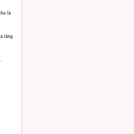
cho là
ra rằng
.