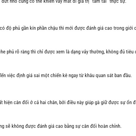
 đứt nhỏ cũng có thể khiến vảy mất đi giá trị “tam tài” thực sự.
 có độ phủ gần kín phần chậu thì mới được đánh giá cao trong giới 
he phủ rõ ràng thì chỉ được xem là dạng vảy thường, không đủ tiêu
đến việc định giá sai một chiến kê ngay từ khâu quan sát ban đầu.
t hiện cân đối ở cả hai chân, bởi điều này giúp gà giữ được sự ổn đ
hưng sẽ không được đánh giá cao bằng sự cân đối hoàn chỉnh.