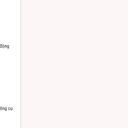
 động
uống cụ