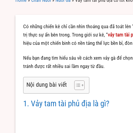
Home
»
Chăn Nuôi
»
Nuôi Gà
»
Vảy tam tài phủ địa có tốt kh
Có những chiến kê chỉ cần nhìn thoáng qua đã toát lên 
trị thực sự ẩn bên trong. Trong giới sư kê, “
vảy tam tài 
hiệu của một chiến binh có nền tảng thể lực bền bỉ, đòn
Nếu bạn đang tìm hiểu sâu về cách xem vảy gà để chọn c
tránh được rất nhiều sai lầm ngay từ đầu.
Nội dung bài viết
1. Vảy tam tài phủ địa là gì?