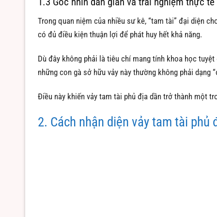
1.3 Góc nhìn dân gian và trải nghiệm thực tế
Trong quan niệm của nhiều sư kê, “tam tài” đại diện cho
có đủ điều kiện thuận lợi để phát huy hết khả năng.
Dù đây không phải là tiêu chí mang tính khoa học tuyệt
những con gà sở hữu vảy này thường không phải dạng “
Điều này khiến vảy tam tài phủ địa dần trở thành một t
2. Cách nhận diện vảy tam tài phủ 