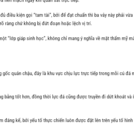
 liền mạch ngay khi quan sát trực tiếp.
 điều kiện gọi “tam tài”, bởi để đạt chuẩn thì ba vảy này phải vừa
rõ ràng chứ không bị đứt đoạn hoặc lệch vị trí.
ư một “lớp giáp sinh học”, không chỉ mang ý nghĩa về mặt thẩm mỹ m
 gốc quản chậu, đây là khu vực chịu lực trực tiếp trong mỗi cú đá 
g bằng tốt hơn, đồng thời lực đá cũng được truyền đi dứt khoát và í
iảm đáng kể, bởi yếu tố thực chiến luôn được đặt lên trên yếu tố hình