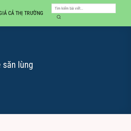
GIÁ CẢ THỊ TRƯỜNG
ê săn lùng