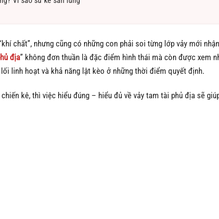
ông? Vì sao sư kê săn lùng
“khí chất”, nhưng cũng có những con phải soi từng lớp vảy mới nhận
phủ địa
” không đơn thuần là đặc điểm hình thái mà còn được xem n
 lối linh hoạt và khả năng lật kèo ở những thời điểm quyết định.
hiến kê, thì việc hiểu đúng – hiểu đủ về vảy tam tài phủ địa sẽ giú