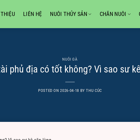
 THIỆU
LIÊN HỆ
NUÔI THỦY SẢN
CHĂN NUÔI
NUÔI GÀ
ài phủ địa có tốt không? Vì sao sư k
POSTED ON
2026-04-18
BY
THU CÚC