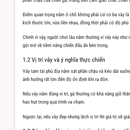
phần chậu của chân gà, mang đến cảm giác chắc chắn và
Điểm quan trọng nằm ở chỗ không phải cứ có ba vảy là đủ
kích thước lớn, vừa liền nhau, đồng thời phải có độ phủ 
Chính vì vậy, người chơi lâu năm thường ví vảy này nh
gợi mở về tiềm năng chiến đấu ẩn bên trong.
1.2 Vị trí vảy và ý nghĩa thực chiến
Vảy tam tài phủ địa nằm sát phần chậu và kéo dài xuống
ảnh hưởng rất lớn đến độ ổn định khi ra đòn.
Nếu vảy nằm đúng vị trí, gà thường có khả năng giữ thăn
hao hụt trong quá trình va chạm.
Ngược lại, nếu vảy đẹp nhưng lệch vị trí thì giá trị sẽ g