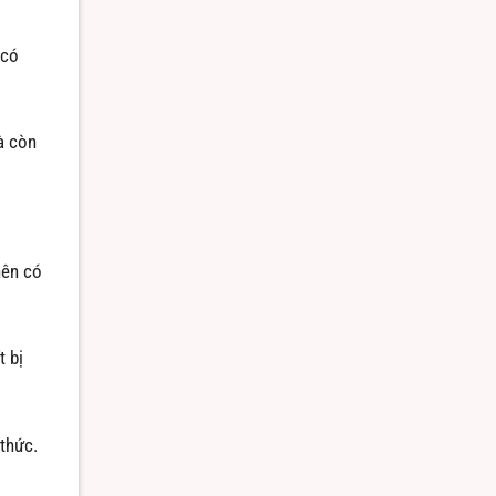
 có
à còn
nên có
t bị
 thức.