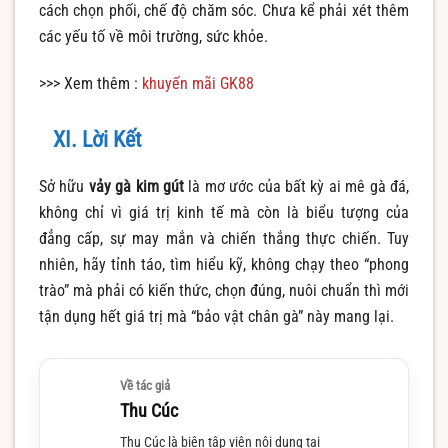
cách chọn phối, chế độ chăm sóc. Chưa kể phải xét thêm
các yếu tố về môi trường, sức khỏe.
>>> Xem thêm :
khuyến mãi GK88
XI. Lời Kết
Sở hữu
vảy gà kim gút
là mơ ước của bất kỳ ai mê gà đá,
không chỉ vì giá trị kinh tế mà còn là biểu tượng của
đẳng cấp, sự may mắn và chiến thắng thực chiến. Tuy
nhiên, hãy tỉnh táo, tìm hiểu kỹ, không chạy theo “phong
trào” mà phải có kiến thức, chọn đúng, nuôi chuẩn thì mới
tận dụng hết giá trị mà “bảo vật chân gà” này mang lại.
Về tác giả
Thu Cúc
Thu Cúc là biên tập viên nội dung tại