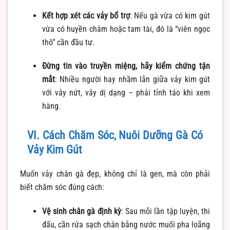
Kết hợp xét các vảy bổ trợ
: Nếu gà vừa có kim gút
vừa có huyền châm hoặc tam tài, đó là “viên ngọc
thô” cần đầu tư.
Đừng tin vào truyền miệng, hãy kiểm chứng tận
mắt
: Nhiều người hay nhầm lẫn giữa vảy kim gút
với vảy nứt, vảy dị dạng – phải tỉnh táo khi xem
hàng.
VI. Cách Chăm Sóc, Nuôi Dưỡng Gà Có
Vảy Kim Gút
Muốn vảy chân gà đẹp, không chỉ là gen, mà còn phải
biết chăm sóc đúng cách:
Vệ sinh chân gà định kỳ
: Sau mỗi lần tập luyện, thi
đấu, cần rửa sạch chân bằng nước muối pha loãng