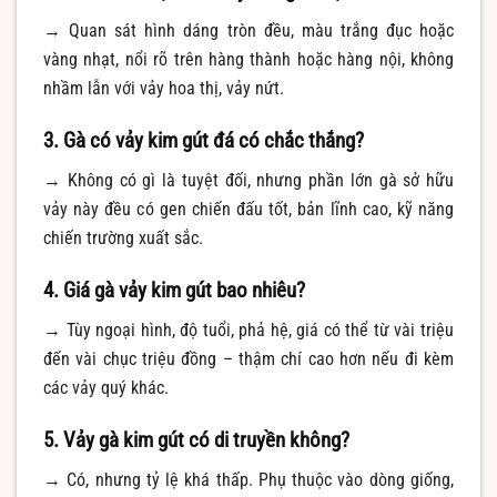
→ Quan sát hình dáng tròn đều, màu trắng đục hoặc
vàng nhạt, nổi rõ trên hàng thành hoặc hàng nội, không
nhầm lẫn với vảy hoa thị, vảy nứt.
3. Gà có vảy kim gút đá có chắc thắng?
→ Không có gì là tuyệt đối, nhưng phần lớn gà sở hữu
vảy này đều có gen chiến đấu tốt, bản lĩnh cao, kỹ năng
chiến trường xuất sắc.
4. Giá gà vảy kim gút bao nhiêu?
→ Tùy ngoại hình, độ tuổi, phả hệ, giá có thể từ vài triệu
đến vài chục triệu đồng – thậm chí cao hơn nếu đi kèm
các vảy quý khác.
5. Vảy gà kim gút có di truyền không?
→ Có, nhưng tỷ lệ khá thấp. Phụ thuộc vào dòng giống,