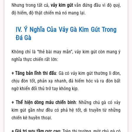
Nhưng trong tất cả,
vảy kim gút
vẫn đứng đầu vì độ quý,
độ hiếm, độ thật chiến mà nó mang lại.
IV. Ý Nghĩa Của Vảy Gà Kim Gút Trong
Đá Gà
Không chỉ là “thẻ bài may mắn”, vảy kim gút còn mang ý
nghĩa thực chiến rất lớn:
+ Tăng bản lĩnh thi đấu
: Gà có vảy kim gút thường lì đòn,
chịu đòn tốt, phản xạ nhanh, đá hiểm hóc và ra đòn bất
ngờ khiến đối thủ trở tay không kịp.
+ Thể hiện dòng máu chiến binh
: Những chú gà có vảy
kim gút gần như đều có phả hệ tốt, di truyền từ những
chiến kê huyền thoại.
+ Giá trị sưu tầm cực cao
: Trên thị trường, một chú gà có