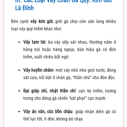
III. Các Loại Vảy Chân Gà Quý: Kim Gút
Là Đỉnh
Bên cạnh
vảy kim gút
, giới gà chọi còn săn lùng nhiều
loại vảy quý hiếm khác như:
Vảy tam tài
: ba vảy xếp sát nhau, thường nằm ở
hàng nội hoặc hàng ngoại, báo hiệu gà có đòn
hiểm, xuất chiêu bất ngờ.
Vảy huyền châm
: một vảy nhỏ như giọt nước, đóng
sát cựa, nổi bật ở chân gà, “thần chú” cho đòn độc.
Đại giáp chỉ, nhật thần chỉ
: cực kỳ hiếm, tượng
trưng cho dòng gà chiến “sát phạt” cực mạnh.
Vảy án vân, cúc bồn chậu
: giúp nhận diện gà có
thể lực tốt, lì đòn, không bỏ chạy.