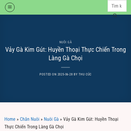
Skip
to
content
NUÔI GÀ
Vảy Gà Kim Gút: Huyền Thoại Thực Chiến Trong
Làng Gà Chọi
POSTED ON
2025-06-28
BY
THU CÚC
Home
»
Chăn Nuôi
»
Nuôi Gà
»
Vảy Gà Kim Gút: Huyền Thoại
Thực Chiến Trong Làng Gà Chọi