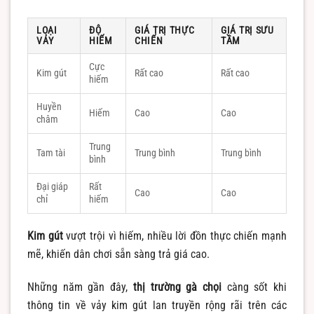
LOẠI
ĐỘ
GIÁ TRỊ THỰC
GIÁ TRỊ SƯU
VẢY
HIẾM
CHIẾN
TẦM
Cực
Kim gút
Rất cao
Rất cao
hiếm
Huyền
Hiếm
Cao
Cao
châm
Trung
Tam tài
Trung bình
Trung bình
bình
Đại giáp
Rất
Cao
Cao
chỉ
hiếm
Kim gút
vượt trội vì hiếm, nhiều lời đồn thực chiến mạnh
mẽ, khiến dân chơi sẵn sàng trả giá cao.
Những năm gần đây,
thị trường gà chọi
càng sốt khi
thông tin về vảy kim gút lan truyền rộng rãi trên các