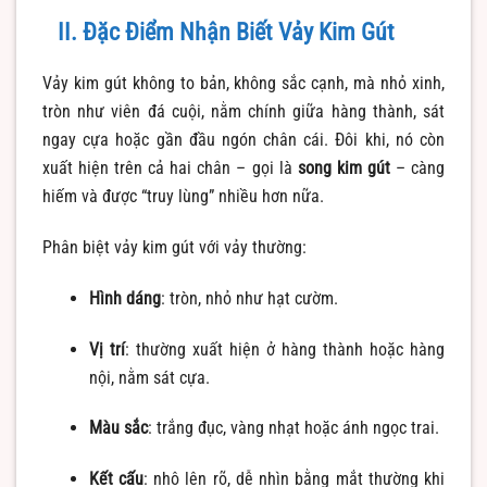
II. Đặc Điểm Nhận Biết Vảy Kim Gút
Vảy kim gút không to bản, không sắc cạnh, mà nhỏ xinh,
tròn như viên đá cuội, nằm chính giữa hàng thành, sát
ngay cựa hoặc gần đầu ngón chân cái. Đôi khi, nó còn
xuất hiện trên cả hai chân – gọi là
song kim gút
– càng
hiếm và được “truy lùng” nhiều hơn nữa.
Phân biệt vảy kim gút với vảy thường:
Hình dáng
: tròn, nhỏ như hạt cườm.
Vị trí
: thường xuất hiện ở hàng thành hoặc hàng
nội, nằm sát cựa.
Màu sắc
: trắng đục, vàng nhạt hoặc ánh ngọc trai.
Kết cấu
: nhô lên rõ, dễ nhìn bằng mắt thường khi