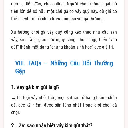
group, diễn đàn, chợ online. Người chơi không ngại bỏ
tiền lớn để sở hữu một chú gà có vảy quý này, dù giá có
thể chênh tới cả chục triệu đồng so với gà thường.
Xu hướng chơi gà vảy quý cũng kéo theo nhu cầu săn
vảy, sưu tầm, giao lưu ngày càng nhộn nhịp, biến “kim
gút” thành một dạng “chứng khoán sinh học” cực giá trị.
VIII. FAQs – Những Câu Hỏi Thường
Gặp
1. Vảy gà kim gút là gì?
→ Là loại vảy nhỏ, tròn, mọc sát cựa ở hàng thành chân
gà, cực kỳ hiếm, được săn lùng nhất trong giới chơi gà
chọi.
2. Làm sao nhận biết vảy kim gút thật?