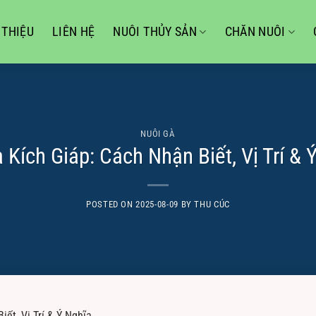
 THIỆU
LIÊN HỆ
NUÔI THỦY SẢN
CHĂN NUÔI
NUÔI GÀ
 Kích Giáp: Cách Nhận Biết, Vị Trí & 
POSTED ON
2025-08-09
BY
THU CÚC
ết, Vị Trí & Ý Nghĩa