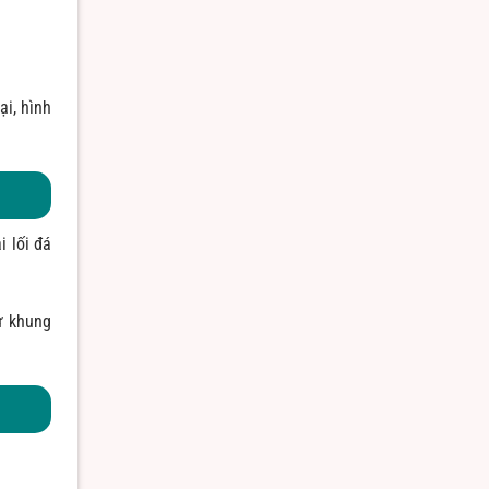
ại, hình
i lối đá
ư khung