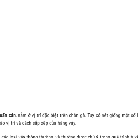
uấn cán
, nằm ở vị trí đặc biệt trên chân gà. Tuy có nét giống một số 
ào vị trí và cách sắp xếp của hàng vảy.
 các loại vảy thông thường, và thường được chú ý trong quá trình tu