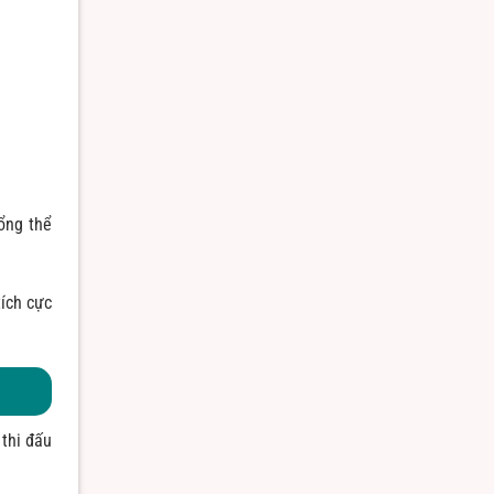
ổng thể
tích cực
 thi đấu