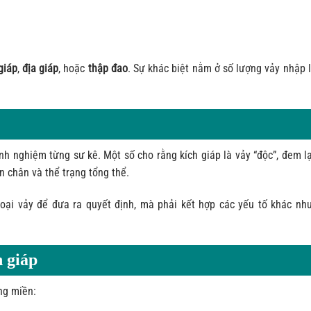
giáp
,
địa giáp
, hoặc
thập đao
. Sự khác biệt nằm ở số lượng vảy nhập l
nh nghiệm từng sư kê. Một số cho rằng kích giáp là vảy “độc”, đem lạ
 chân và thể trạng tổng thể.
oại vảy để đưa ra quyết định, mà phải kết hợp các yếu tố khác nh
h giáp
ng miền: