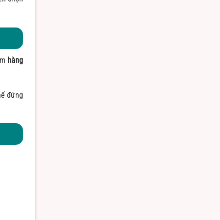
gồm
hàng
hế đứng