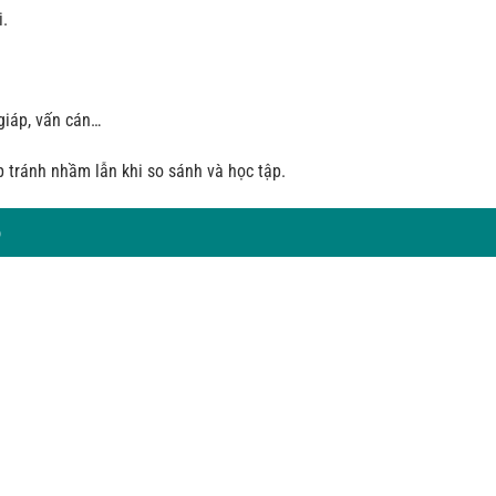
i.
 giáp, vấn cán…
 tránh nhầm lẫn khi so sánh và học tập.
p