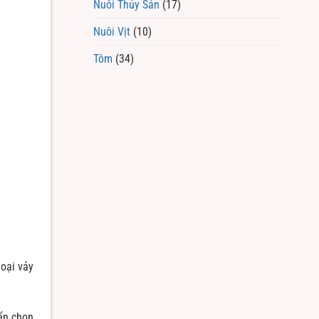
Nuôi Thủy Sản
(17)
Nuôi Vịt
(10)
Tôm
(34)
loại vảy
yển chọn