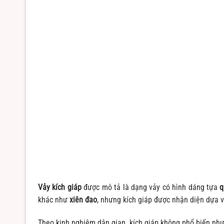
Vảy kích giáp
được mô tả là dạng vảy có hình dáng tựa
q
khác như
xiên đao
, nhưng kích giáp được nhận diện dựa v
Theo kinh nghiệm dân gian, kích giáp không phổ biến như