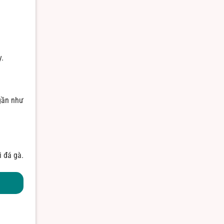
y.
 gần như
i đá gà.