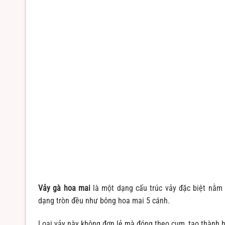
Vảy gà hoa mai
là một dạng cấu trúc vảy đặc biệt nằm 
dạng tròn đều như bông hoa mai 5 cánh.
Loại vảy này không đơn lẻ mà đóng theo cụm, tạo thành h