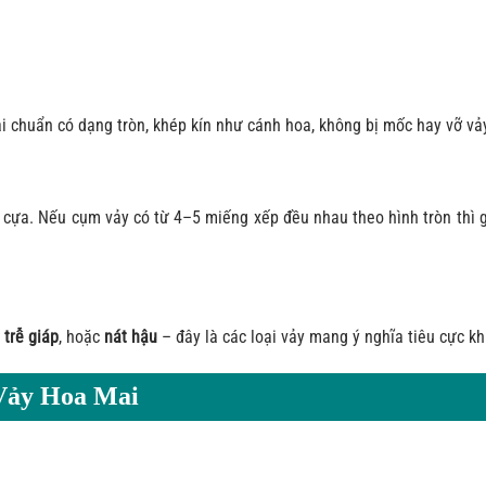
i chuẩn có dạng tròn, khép kín như cánh hoa, không bị mốc hay vỡ vả
ới cựa. Nếu cụm vảy có từ 4–5 miếng xếp đều nhau theo hình tròn thì
,
trễ giáp
, hoặc
nát hậu
– đây là các loại vảy mang ý nghĩa tiêu cực kh
Vảy Hoa Mai