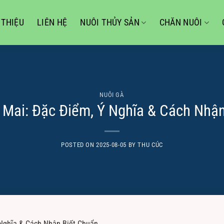
 THIỆU
LIÊN HỆ
NUÔI THỦY SẢN
CHĂN NUÔI
NUÔI GÀ
 Mai: Đặc Điểm, Ý Nghĩa & Cách Nhận
POSTED ON
2025-08-05
BY
THU CÚC
 Nghĩa & Cách Nhận Biết Chuẩn