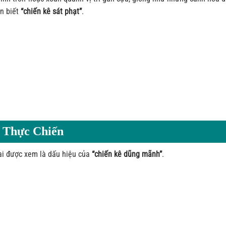
ận biết
“chiến kê sát phạt”
.
g Thực Chiến
mai được xem là dấu hiệu của
“chiến kê dũng mãnh”
.