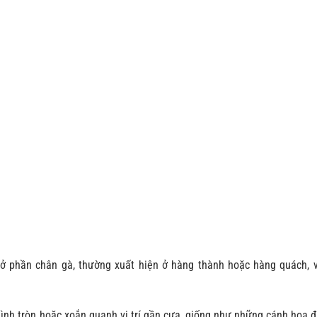
ở phần chân gà, thường xuất hiện ở hàng thành hoặc hàng quách, v
ình tròn hoặc xoắn quanh vị trí gần cựa, giống như những cánh hoa đ