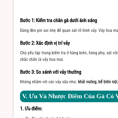
Bước 1: Kiểm tra chân gà dưới ánh sáng
Dùng đèn pin soi nhẹ để quan sát rõ hình vảy. Vảy hoa ma
Bước 2: Xác định vị trí vảy
Chủ yếu tập trung kiểm tra ở hàng biên, hàng phụ, sát v
chắc chắn là vảy hoa mai.
Bước 3: So sánh với vảy thường
Không nhầm với các vảy xấu như:
khải vuông
,
bể biên nội
V. Ưu Và Nhược Điểm Của Gà Có 
1. Ưu điểm: