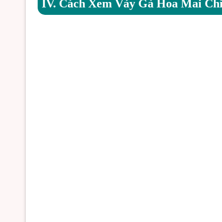
IV. Cách Xem Vảy Gà Hoa Mai Ch