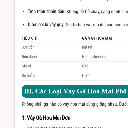
Tinh thần chiến đấu:
Không dễ bỏ chạy, càng đánh càn
Được coi là vảy quý:
Giá trị bán và trao đổi cao hơn cá
TIÊU CHÍ
GÀ VẢY HOA MAI
Sức bền
Rất tốt
Đòn đánh
Hiểm, chính xác
Giá trị
Cao
Độ hiếm
Hiếm
III. Các Loại Vảy Gà Hoa Mai Phổ
Không phải gà nào có vảy hoa mai cũng giống nhau. Dưới 
1. Vảy Gà Hoa Mai Đơn