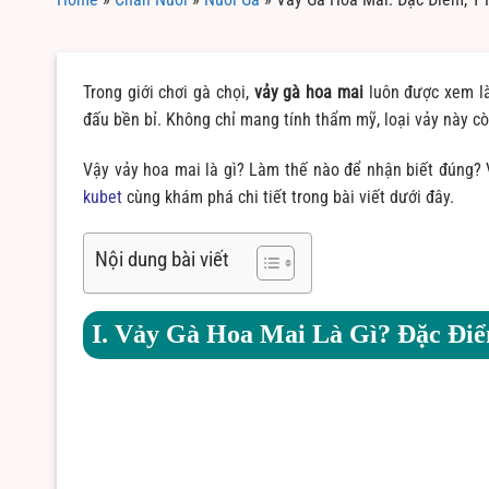
Trong giới chơi gà chọi,
vảy gà hoa mai
luôn được xem là
đấu bền bỉ. Không chỉ mang tính thẩm mỹ, loại vảy này cò
Vậy vảy hoa mai là gì? Làm thế nào để nhận biết đúng? 
kubet
cùng khám phá chi tiết trong bài viết dưới đây.
Nội dung bài viết
I. Vảy Gà Hoa Mai Là Gì? Đặc Đi