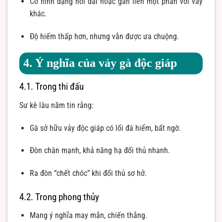
Có hình dạng nối dài hoặc gắn liền một phần với vảy
khác.
Độ hiếm thấp hơn, nhưng vẫn được ưa chuộng.
4. Ý nghĩa của vảy gà độc giáp
4.1. Trong thi đấu
Sư kê lâu năm tin rằng:
Gà sở hữu vảy độc giáp có lối đá hiểm, bất ngờ.
Đòn chân mạnh, khả năng hạ đối thủ nhanh.
Ra đòn “chết chóc” khi đối thủ sơ hở.
4.2. Trong phong thủy
Mang ý nghĩa may mắn, chiến thắng.