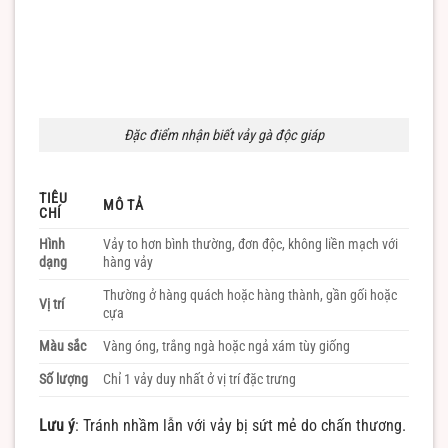
Đặc điểm nhận biết vảy gà độc giáp
TIÊU
MÔ TẢ
CHÍ
Hình
Vảy to hơn bình thường, đơn độc, không liền mạch với
dạng
hàng vảy
Thường ở hàng quách hoặc hàng thành, gần gối hoặc
Vị trí
cựa
Màu sắc
Vàng óng, trắng ngà hoặc ngả xám tùy giống
Số lượng
Chỉ 1 vảy duy nhất ở vị trí đặc trưng
Lưu ý
: Tránh nhầm lẫn với vảy bị sứt mẻ do chấn thương.