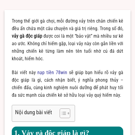
Trong thế giới gà chọi, mỗi đường vảy trên chân chiến kê
đều ẩn chứa một câu chuyện và giá trị riêng. Trong số đó,
vảy gà độc giáp
được coi là một “bảo vật” mà nhiều sư kê
ao ước. Không chỉ hiếm gặp, loại vảy này còn gắn liền với
những chiến kê từng làm nên tên tuổi nhờ cú đá dứt
khoát, hiểm hóc.
Bài viết này
nạp tiền 78win
sẽ giúp bạn hiểu rõ vảy gà
độc giáp là gì, cách nhận biết, ý nghĩa phong thủy –
chiến đấu, cùng kinh nghiệm nuôi dưỡng để phát huy tối
đa sức mạnh của chiến kê sở hữu loại vảy quý hiếm này.
Nội dung bài viết
1. Vảy gà độc giáp là gì?