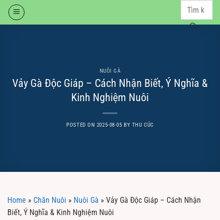
Skip
to
content
NUÔI GÀ
Vảy Gà Độc Giáp – Cách Nhận Biết, Ý Nghĩa &
Kinh Nghiệm Nuôi
POSTED ON
2025-08-05
BY
THU CÚC
Home
»
Chăn Nuôi
»
Nuôi Gà
»
Vảy Gà Độc Giáp – Cách Nhận
Biết, Ý Nghĩa & Kinh Nghiệm Nuôi