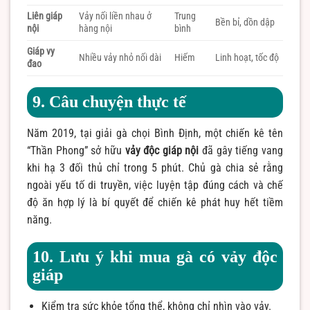
Liên giáp
Vảy nối liền nhau ở
Trung
Bền bỉ, dồn dập
nội
hàng nội
bình
Giáp vy
Nhiều vảy nhỏ nối dài
Hiếm
Linh hoạt, tốc độ
đao
9. Câu chuyện thực tế
Năm 2019, tại giải gà chọi Bình Định, một chiến kê tên
“Thần Phong” sở hữu
vảy độc giáp nội
đã gây tiếng vang
khi hạ 3 đối thủ chỉ trong 5 phút. Chủ gà chia sẻ rằng
ngoài yếu tố di truyền, việc luyện tập đúng cách và chế
độ ăn hợp lý là bí quyết để chiến kê phát huy hết tiềm
năng.
10. Lưu ý khi mua gà có vảy độc
giáp
Kiểm tra sức khỏe tổng thể, không chỉ nhìn vào vảy.