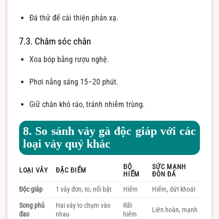
Đá thử để cải thiện phản xạ.
7.3. Chăm sóc chân
Xoa bóp bằng rượu nghệ.
Phơi nắng sáng 15–20 phút.
Giữ chân khô ráo, tránh nhiễm trùng.
8. So sánh vảy gà độc giáp với các
loại vảy quý khác
ĐỘ
SỨC MẠNH
LOẠI VẢY
ĐẶC ĐIỂM
HIẾM
ĐÒN ĐÁ
Độc giáp
1 vảy đơn, to, nổi bật
Hiếm
Hiểm, dứt khoát
Song phủ
Hai vảy to chụm vào
Rất
Liên hoàn, mạnh
đao
nhau
hiếm