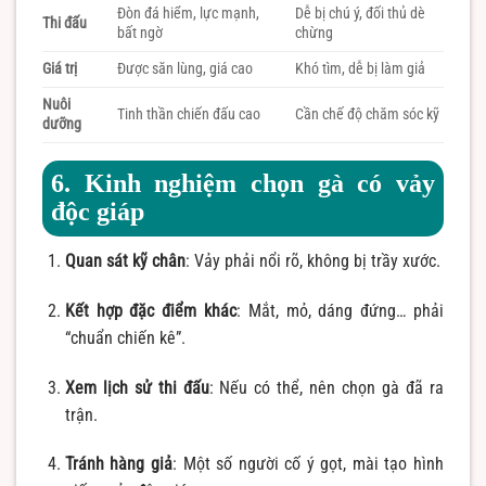
Đòn đá hiểm, lực mạnh,
Dễ bị chú ý, đối thủ dè
Thi đấu
bất ngờ
chừng
Giá trị
Được săn lùng, giá cao
Khó tìm, dễ bị làm giả
Nuôi
Tinh thần chiến đấu cao
Cần chế độ chăm sóc kỹ
dưỡng
6. Kinh nghiệm chọn gà có vảy
độc giáp
Quan sát kỹ chân
: Vảy phải nổi rõ, không bị trầy xước.
Kết hợp đặc điểm khác
: Mắt, mỏ, dáng đứng… phải
“chuẩn chiến kê”.
Xem lịch sử thi đấu
: Nếu có thể, nên chọn gà đã ra
trận.
Tránh hàng giả
: Một số người cố ý gọt, mài tạo hình