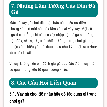
7. Những Lầm Tưởng Của Dân Đá
Gà
Mặc dù vảy gà chọi độ nhập hậu có nhiều ưu điểm,
nhưng vẫn có một số hiểu lầm về loại vảy này. Một số
người cho rằng chỉ cần có vảy nhập hậu là gà sẽ thắng
trận đấu, nhưng thực tế, chiến thắng trong chọi gà phụ
thuộc vào nhiều yếu tố khác nhau như kỹ thuật, sức khỏe,
và chiến thuật.
Vì vậy, không nên chỉ đánh giá gà qua đặc điểm vảy mà
bỏ qua những yếu tố quan trọng khác.
8. Các Câu Hỏi Liên Quan
8.1. Vảy gà chọi độ nhập hậu có tác dụng gì trong
chọi gà?