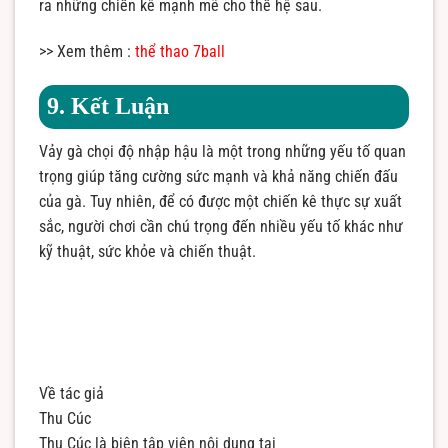
ra những chiến kê mạnh mẽ cho thế hệ sau.
>> Xem thêm :
thể thao 7ball
9. Kết Luận
Vảy gà chọi độ nhập hậu là một trong những yếu tố quan
trọng giúp tăng cường sức mạnh và khả năng chiến đấu
của gà. Tuy nhiên, để có được một chiến kê thực sự xuất
sắc, người chơi cần chú trọng đến nhiều yếu tố khác như
kỹ thuật, sức khỏe và chiến thuật.
Về tác giả
Thu Cúc
Thu Cúc là biên tập viên nội dung tại