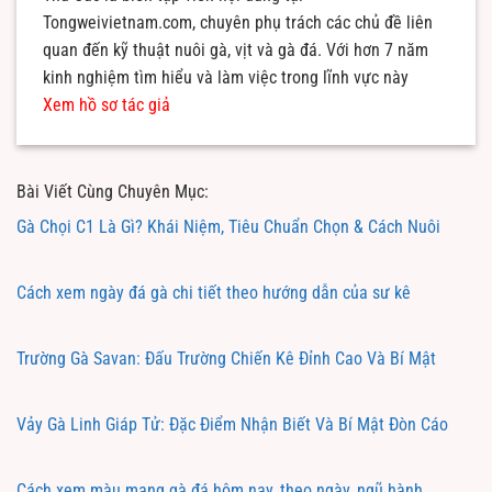
Tongweivietnam.com, chuyên phụ trách các chủ đề liên
quan đến kỹ thuật nuôi gà, vịt và gà đá. Với hơn 7 năm
kinh nghiệm tìm hiểu và làm việc trong lĩnh vực này
Xem hồ sơ tác giả
Bài Viết Cùng Chuyên Mục:
Gà Chọi C1 Là Gì? Khái Niệm, Tiêu Chuẩn Chọn & Cách Nuôi
Cách xem ngày đá gà chi tiết theo hướng dẫn của sư kê
Trường Gà Savan: Đấu Trường Chiến Kê Đỉnh Cao Và Bí Mật
Vảy Gà Linh Giáp Tử: Đặc Điểm Nhận Biết Và Bí Mật Đòn Cáo
Cách xem màu mạng gà đá hôm nay, theo ngày, ngũ hành