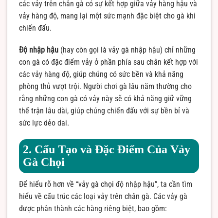
các vảy trên chân gà có sự kết hợp giữa vảy hàng hậu và
vảy hàng độ, mang lại một sức mạnh đặc biệt cho gà khi
chiến đấu.
Độ nhập hậu
(hay còn gọi là vảy gà nhập hậu) chỉ những
con gà có đặc điểm vảy ở phần phía sau chân kết hợp với
các vảy hàng độ, giúp chúng có sức bền và khả năng
phòng thủ vượt trội. Người chơi gà lâu năm thường cho
rằng những con gà có vảy này sẽ có khả năng giữ vững
thế trận lâu dài, giúp chúng chiến đấu với sự bền bỉ và
sức lực dẻo dai.
2. Cấu Tạo và Đặc Điểm Của Vảy
Gà Chọi
Để hiểu rõ hơn về “vảy gà chọi độ nhập hậu”, ta cần tìm
hiểu về cấu trúc các loại vảy trên chân gà. Các vảy gà
được phân thành các hàng riêng biệt, bao gồm: