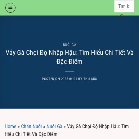
Skip
to
content
NUÔI GÀ
Vảy Gà Chọi Độ Nhập Hậu: Tìm Hiểu Chi Tiết Và
Đặc Điểm
POSTED ON
2025-04-01
BY
THU CÚC
Home
»
Chăn Nuôi
»
Nuôi Gà
»
Vảy Gà Chọi Độ Nhập Hậu: Tìm
Hiểu Chi Tiết Và Đặc Điểm