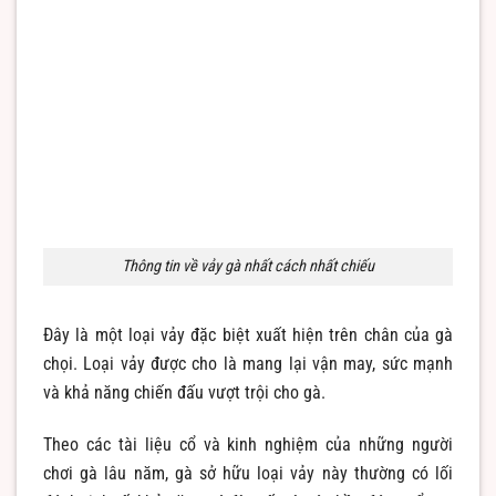
Thông tin về vảy gà nhất cách nhất chiếu
Đây là một loại vảy đặc biệt xuất hiện trên chân của gà
chọi. Loại vảy được cho là mang lại vận may, sức mạnh
và khả năng chiến đấu vượt trội cho gà.
Theo các tài liệu cổ và kinh nghiệm của những người
chơi gà lâu năm, gà sở hữu loại vảy này thường có lối