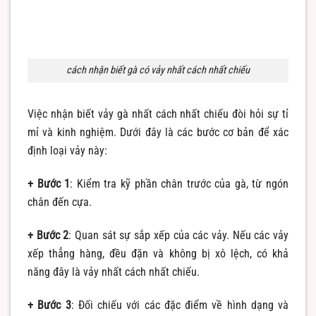
cách nhận biết gà có vảy nhất cách nhất chiếu
Việc nhận biết vảy gà nhất cách nhất chiếu đòi hỏi sự tỉ
mỉ và kinh nghiệm. Dưới đây là các bước cơ bản để xác
định loại vảy này:
+ Bước 1
: Kiểm tra kỹ phần chân trước của gà, từ ngón
chân đến cựa.
+ Bước 2
: Quan sát sự sắp xếp của các vảy. Nếu các vảy
xếp thẳng hàng, đều đặn và không bị xô lệch, có khả
năng đây là vảy nhất cách nhất chiếu.
+ Bước 3
: Đối chiếu với các đặc điểm về hình dạng và