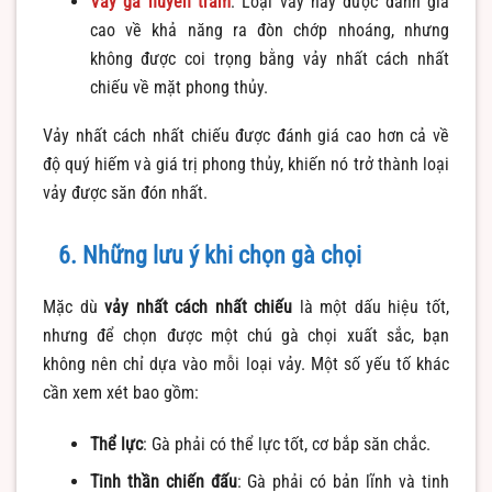
Vảy gà huyền trâm
: Loại vảy này được đánh giá
cao về khả năng ra đòn chớp nhoáng, nhưng
không được coi trọng bằng vảy nhất cách nhất
chiếu về mặt phong thủy.
Vảy nhất cách nhất chiếu được đánh giá cao hơn cả về
độ quý hiếm và giá trị phong thủy, khiến nó trở thành loại
vảy được săn đón nhất.
6. Những lưu ý khi chọn gà chọi
Mặc dù
vảy nhất cách nhất chiếu
là một dấu hiệu tốt,
nhưng để chọn được một chú gà chọi xuất sắc, bạn
không nên chỉ dựa vào mỗi loại vảy. Một số yếu tố khác
cần xem xét bao gồm:
Thể lực
: Gà phải có thể lực tốt, cơ bắp săn chắc.
Tinh thần chiến đấu
: Gà phải có bản lĩnh và tinh