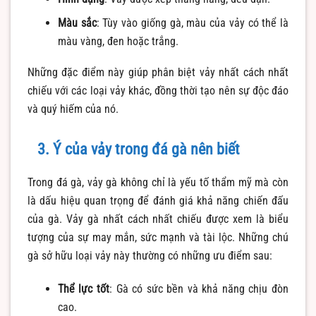
Màu sắc
: Tùy vào giống gà, màu của vảy có thể là
màu vàng, đen hoặc trắng.
Những đặc điểm này giúp phân biệt vảy nhất cách nhất
chiếu với các loại vảy khác, đồng thời tạo nên sự độc đáo
và quý hiếm của nó.
3. Ý của vảy trong đá gà nên biết
Trong đá gà, vảy gà không chỉ là yếu tố thẩm mỹ mà còn
là dấu hiệu quan trọng để đánh giá khả năng chiến đấu
của gà. Vảy gà nhất cách nhất chiếu được xem là biểu
tượng của sự may mắn, sức mạnh và tài lộc. Những chú
gà sở hữu loại vảy này thường có những ưu điểm sau:
Thể lực tốt
: Gà có sức bền và khả năng chịu đòn
cao.