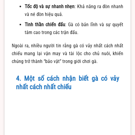
Tốc độ và sự nhanh nhẹn
: Khả năng ra đòn nhanh
và né đòn hiệu quả.
Tinh thần chiến đấu
: Gà có bản lĩnh và sự quyết
tâm cao trong các trận đấu.
Ngoài ra, nhiều người tin rằng gà có vảy nhất cách nhất
chiếu mang lại vận may và tài lộc cho chủ nuôi, khiến
chúng trở thành “bảo vật” trong giới chơi gà.
4. Một số cách nhận biết gà có vảy
nhất cách nhất chiếu