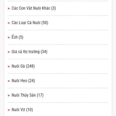
Các Con Vật Nuôi Khác
(3)
Các Loại Cá Nuôi
(50)
Ếch
(5)
Giá cả thị trường
(34)
Nuôi Gà
(248)
Nuôi Heo
(24)
Nuôi Thủy Sản
(17)
Nuôi Vịt
(10)