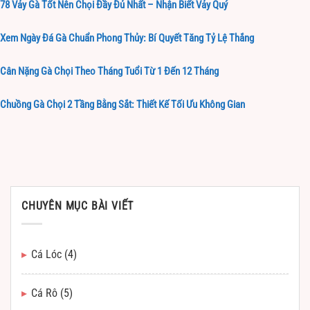
78 Vảy Gà Tốt Nên Chọi Đầy Đủ Nhất – Nhận Biết Vảy Quý
Xem Ngày Đá Gà Chuẩn Phong Thủy: Bí Quyết Tăng Tỷ Lệ Thắng
Cân Nặng Gà Chọi Theo Tháng Tuổi Từ 1 Đến 12 Tháng
Chuồng Gà Chọi 2 Tầng Bằng Sắt: Thiết Kế Tối Ưu Không Gian
CHUYÊN MỤC BÀI VIẾT
Cá Lóc
(4)
Cá Rô
(5)