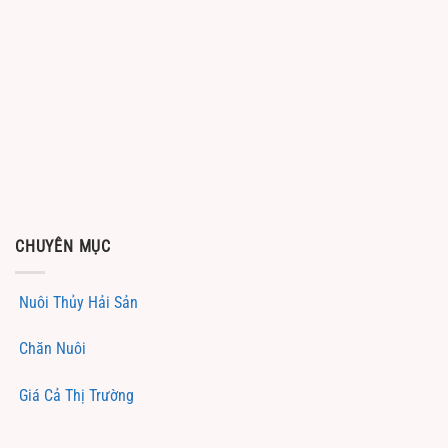
CHUYÊN MỤC
Nuôi Thủy Hải Sản
Chăn Nuôi
Giá Cả Thị Trường