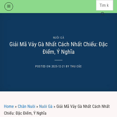
Skip
to
content
NUÔI GÀ
Giải Mã Vảy Gà Nhất Cách Nhất Chiếu: Đặc
Điểm, Ý Nghĩa
POSTED ON
2025-12-21
BY
THU CÚC
Home
»
Chăn Nuôi
»
Nuôi Gà
»
Giải Mã Vảy Gà Nhất Cách Nhất
Chiếu: Đặc Điểm, Ý Nghĩa