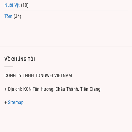
Nuôi Vịt
(10)
Tôm
(34)
VỀ CHÚNG TÔI
CÔNG TY TNHH TONGWEI VIETNAM
+ Địa chỉ: KCN Tân Hương, Châu Thành, Tiền Giang
+
Sitemap