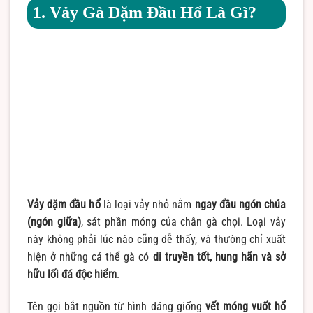
1. Vảy Gà Dặm Đầu Hổ Là Gì?
Vảy dặm đầu hổ
là loại vảy nhỏ nằm
ngay đầu ngón chúa
(ngón giữa)
, sát phần móng của chân gà chọi. Loại vảy
này không phải lúc nào cũng dễ thấy, và thường chỉ xuất
hiện ở những cá thể gà có
di truyền tốt, hung hãn và sở
hữu lối đá độc hiểm
.
Tên gọi bắt nguồn từ hình dáng giống
vết móng vuốt hổ