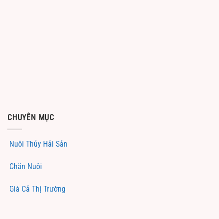
CHUYÊN MỤC
Nuôi Thủy Hải Sản
Chăn Nuôi
Giá Cả Thị Trường