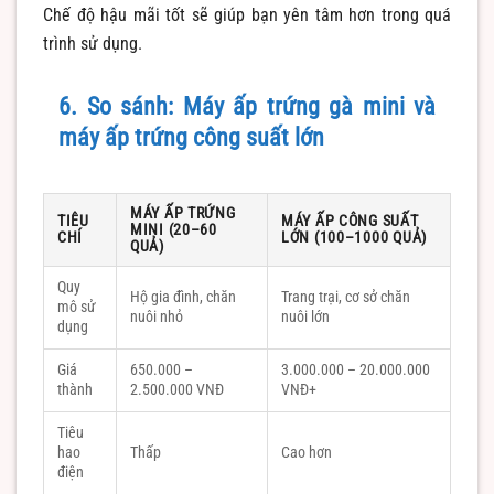
Chế độ hậu mãi tốt sẽ giúp bạn yên tâm hơn trong quá
trình sử dụng.
6. So sánh: Máy ấp trứng gà mini và
máy ấp trứng công suất lớn
MÁY ẤP TRỨNG
TIÊU
MÁY ẤP CÔNG SUẤT
MINI (20–60
CHÍ
LỚN (100–1000 QUẢ)
QUẢ)
Quy
Hộ gia đình, chăn
Trang trại, cơ sở chăn
mô sử
nuôi nhỏ
nuôi lớn
dụng
Giá
650.000 –
3.000.000 – 20.000.000
thành
2.500.000 VNĐ
VNĐ+
Tiêu
hao
Thấp
Cao hơn
điện