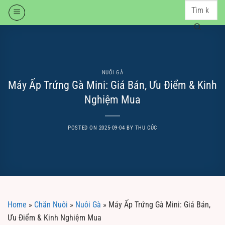
Skip
to
content
NUÔI GÀ
Máy Ấp Trứng Gà Mini: Giá Bán, Ưu Điểm & Kinh
Nghiệm Mua
POSTED ON
2025-09-04
BY
THU CÚC
Home
»
Chăn Nuôi
»
Nuôi Gà
»
Máy Ấp Trứng Gà Mini: Giá Bán,
Ưu Điểm & Kinh Nghiệm Mua