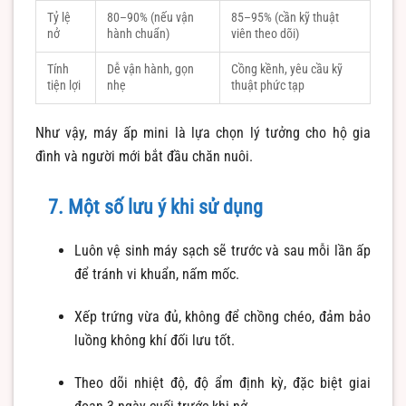
Tỷ lệ
80–90% (nếu vận
85–95% (cần kỹ thuật
nở
hành chuẩn)
viên theo dõi)
Tính
Dễ vận hành, gọn
Cồng kềnh, yêu cầu kỹ
tiện lợi
nhẹ
thuật phức tạp
Như vậy, máy ấp mini là lựa chọn lý tưởng cho hộ gia
đình và người mới bắt đầu chăn nuôi.
7. Một số lưu ý khi sử dụng
Luôn vệ sinh máy sạch sẽ trước và sau mỗi lần ấp
để tránh vi khuẩn, nấm mốc.
Xếp trứng vừa đủ, không để chồng chéo, đảm bảo
luồng không khí đối lưu tốt.
Theo dõi nhiệt độ, độ ẩm định kỳ, đặc biệt giai