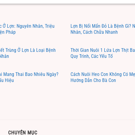
c Ở Lợn: Nguyên Nhân, Triệu
Lợn Bị Nổi Mẩn Đỏ Là Bệnh Gì? 
iện Pháp
Nhân, Cách Chữa Nhanh
ết Trùng Ở Lợn Là Loại Bệnh
Thời Gian Nuôi 1 Lứa Lợn Thịt B
 Nhân
Quy Trình, Các Yếu Tố
i Mang Thai Bao Nhiêu Ngày?
Cách Nuôi Heo Con Không Có Mẹ
ấu Hiệu
Hướng Dẫn Cho Bà Con
CHUYÊN MỤC