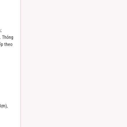
;
g. Thông
ếp theo
lợn),