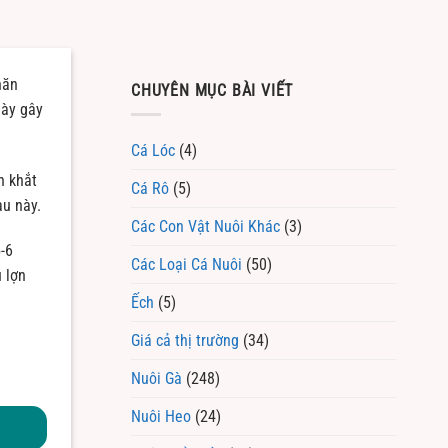
hăn
CHUYÊN MỤC BÀI VIẾT
này gây
Cá Lóc
(4)
n khắt
Cá Rô
(5)
au này.
Các Con Vật Nuôi Khác
(3)
5-6
Các Loại Cá Nuôi
(50)
u lợn
Ếch
(5)
Giá cả thị trường
(34)
Nuôi Gà
(248)
Nuôi Heo
(24)