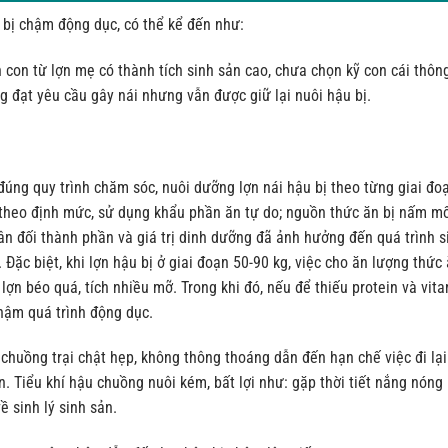
 bị chậm động dục, có thể kể đến như:
con từ lợn mẹ có thành tích sinh sản cao, chưa chọn kỹ con cái thôn
g đạt yêu cầu gây nái nhưng vẫn được giữ lại nuôi hậu bị.
úng quy trình chăm sóc, nuôi dưỡng lợn nái hậu bị theo từng giai đo
theo định mức, sử dụng khẩu phần ăn tự do; nguồn thức ăn bị nấm mố
ân đối thành phần và giá trị dinh dưỡng đã ảnh hưởng đến quá trình s
. Đặc biệt, khi lợn hậu bị ở giai đoạn 50-90 kg, việc cho ăn lượng thức
lợn béo quá, tích nhiều mỡ. Trong khi đó, nếu để thiếu protein và vit
hậm quá trình động dục.
chuồng trại chật hẹp, không thông thoáng dẫn đến hạn chế việc đi lại
n. Tiểu khí hậu chuồng nuôi kém, bất lợi như: gặp thời tiết nắng nóng
ề sinh lý sinh sản.