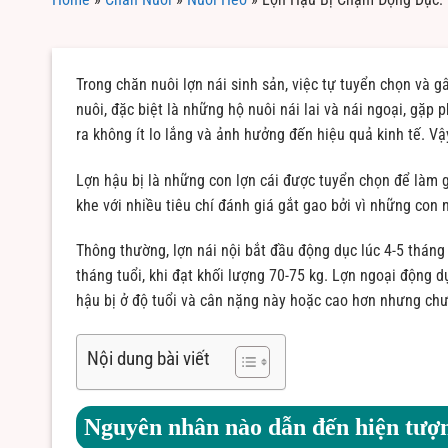
Trong chăn nuôi lợn nái sinh sản, việc tự tuyển chọn và g
nuôi, đặc biệt là những hộ nuôi nái lai và nái ngoại, gặp
ra không ít lo lắng và ảnh hưởng đến hiệu quả kinh tế. V
Lợn hậu bị là những con lợn cái được tuyển chọn để làm g
khe với nhiều tiêu chí đánh giá gắt gao bởi vì những con 
Thông thường, lợn nái nội bắt đầu động dục lúc 4-5 tháng 
tháng tuổi, khi đạt khối lượng 70-75 kg. Lợn ngoại động d
hậu bị ở độ tuổi và cân nặng này hoặc cao hơn nhưng chư
Nội dung bài viết
Nguyên nhân nào dẫn đến hiện tượ