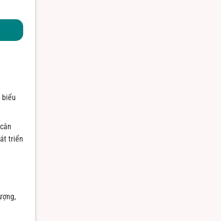
 biểu
 cân
át triển
ượng,