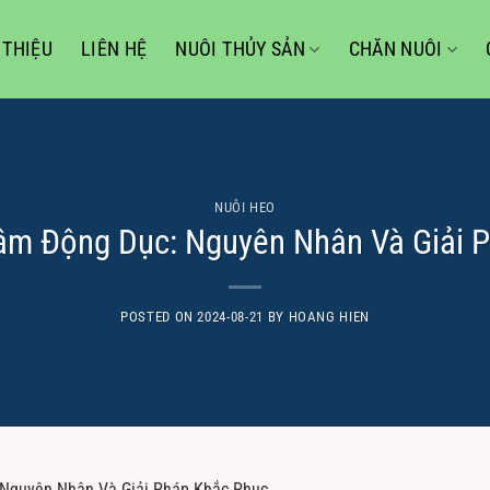
 THIỆU
LIÊN HỆ
NUÔI THỦY SẢN
CHĂN NUÔI
NUÔI HEO
ậm Động Dục: Nguyên Nhân Và Giải 
POSTED ON
2024-08-21
BY
HOANG HIEN
 Nguyên Nhân Và Giải Pháp Khắc Phục