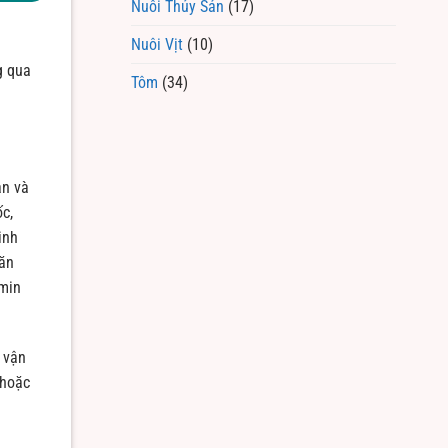
Nuôi Thủy Sản
(17)
Nuôi Vịt
(10)
g qua
Tôm
(34)
ạn và
c,
inh
 ăn
amin
 vận
 hoặc