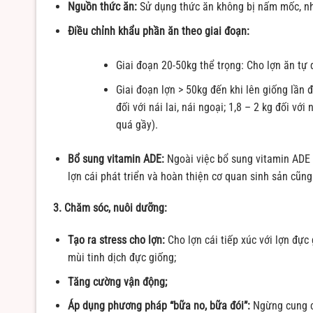
Nguồn thức ăn:
Sử dụng thức ăn không bị nấm mốc, nh
Điều chỉnh khẩu phần ăn theo giai đoạn:
Giai đoạn 20-50kg thể trọng: Cho lợn ăn tự 
Giai đoạn lợn > 50kg đến khi lên giống lần
đối với nái lai, nái ngoại; 1,8 – 2 kg đối vớ
quá gầy).
Bổ sung vitamin ADE:
Ngoài việc bổ sung vitamin ADE 
lợn cái phát triển và hoàn thiện cơ quan sinh sản cũng
3. Chăm sóc, nuôi dưỡng:
Tạo ra stress cho lợn:
Cho lợn cái tiếp xúc với lợn đực 
mùi tinh dịch đực giống;
Tăng cường vận động;
Áp dụng phương pháp “bữa no, bữa đói”:
Ngừng cung cấ