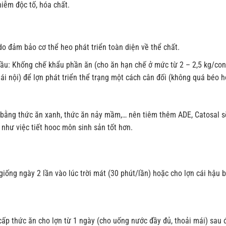
iễm độc tố, hóa chất.
do đảm bảo cơ thể heo phát triển toàn diện về thể chất.
 đầu: Khống chế khẩu phần ăn (cho ăn hạn chế ở mức từ 2 – 2,5 kg/co
i nái nội) để lợn phát triển thể trạng một cách cân đối (không quá béo 
bằng thức ăn xanh, thức ăn nảy mầm,… nên tiêm thêm ADE, Catosal s
 như việc tiết hooc môn sinh sản tốt hơn.
giống ngày 2 lần vào lúc trời mát (30 phút/lần) hoặc cho lợn cái hậu b
p thức ăn cho lợn từ 1 ngày (cho uống nước đầy đủ, thoải mái) sau đ