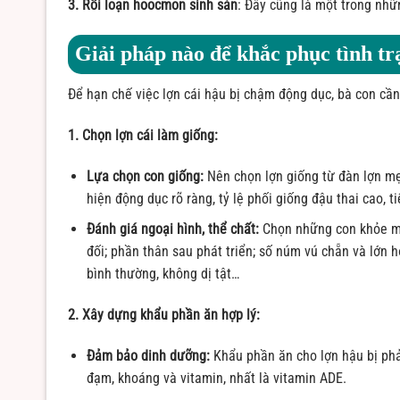
3. Rối loạn hoocmon sinh sản
: Đây cũng là một trong nh
Giải pháp nào để khắc phục tình t
Để hạn chế việc lợn cái hậu bị chậm động dục, bà con cần
1. Chọn lợn cái làm giống:
Lựa chọn con giống:
Nên chọn lợn giống từ đàn lợn mẹ 
hiện động dục rõ ràng, tỷ lệ phối giống đậu thai cao, ti
Đánh giá ngoại hình, thể chất:
Chọn những con khỏe mạn
đối; phần thân sau phát triển; số núm vú chẵn và lớn
bình thường, không dị tật…
2. Xây dựng khẩu phần ăn hợp lý:
Đảm bảo dinh dưỡng:
Khẩu phần ăn cho lợn hậu bị ph
đạm, khoáng và vitamin, nhất là vitamin ADE.