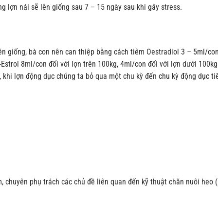
g lợn nái sẽ lên giống sau 7 – 15 ngày sau khi gây stress.
ên giống, bà con nên can thiệp bằng cách tiêm Oestradiol 3 – 5ml/con
strol 8ml/con đối với lợn trên 100kg, 4ml/con đối với lợn dưới 100k
, khi lợn động dục chúng ta bỏ qua một chu kỳ đến chu kỳ động dục ti
, chuyên phụ trách các chủ đề liên quan đến kỹ thuật chăn nuôi heo (