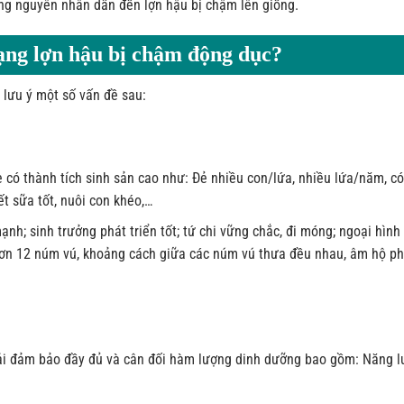
ững nguyên nhân dẫn đến lợn hậu bị chậm lên giống.
rạng lợn hậu bị chậm động dục?
 lưu ý một số vấn đề sau:
có thành tích sinh sản cao như: Đẻ nhiều con/lứa, nhiều lứa/năm, có
ết sữa tốt, nuôi con khéo,…
h; sinh trưởng phát triển tốt; tứ chi vững chắc, đi móng; ngoại hình
 hơn 12 núm vú, khoảng cách giữa các núm vú thưa đều nhau, âm hộ ph
ải đảm bảo đầy đủ và cân đối hàm lượng dinh dưỡng bao gồm: Năng l