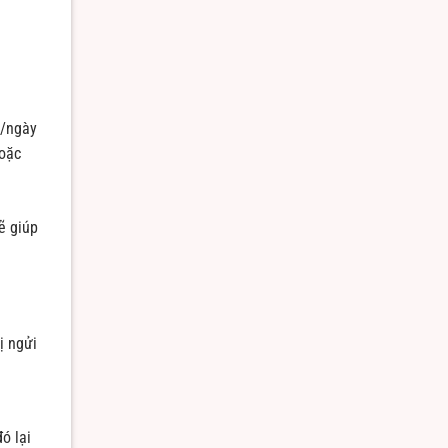
n/ngày
hoặc
ẽ giúp
ị ngửi
ó lại