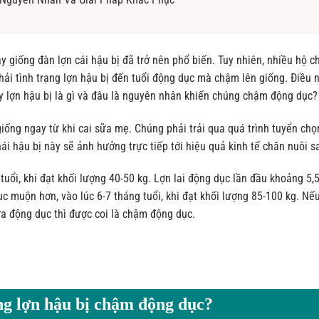
ây giống đàn lợn cái hậu bị đã trở nên phổ biến. Tuy nhiên, nhiều hộ c
 phải tình trạng lợn hậu bị đến tuổi động dục mà chậm lên giống. Điều 
ậy lợn hậu bị là gì và đâu là nguyên nhân khiến chúng chậm động dục?
iống ngay từ khi cai sữa mẹ. Chúng phải trải qua quá trình tuyển chọ
nái hậu bị này sẽ ảnh hưởng trực tiếp tới hiệu quả kinh tế chăn nuôi s
tuổi, khi đạt khối lượng 40-50 kg. Lợn lai động dục lần đầu khoảng 5,
ục muộn hơn, vào lúc 6-7 tháng tuổi, khi đạt khối lượng 85-100 kg. Nế
a động dục thì được coi là chậm động dục.
ng lợn hậu bị chậm động dục?