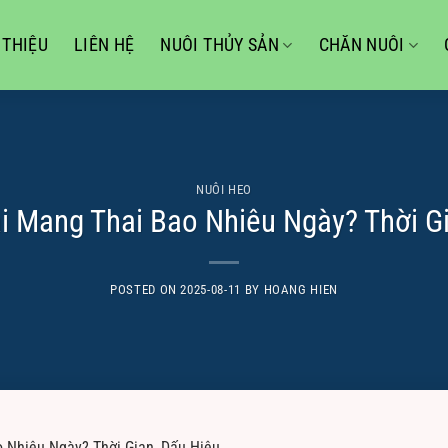
 THIỆU
LIÊN HỆ
NUÔI THỦY SẢN
CHĂN NUÔI
NUÔI HEO
i Mang Thai Bao Nhiêu Ngày? Thời Gi
POSTED ON
2025-08-11
BY
HOANG HIEN
 Nhiêu Ngày? Thời Gian, Dấu Hiệu