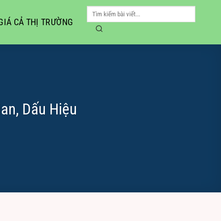
GIÁ CẢ THỊ TRƯỜNG
an, Dấu Hiệu