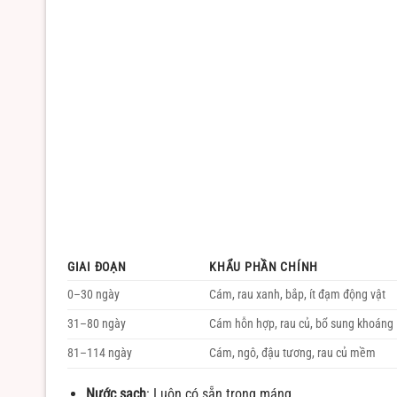
GIAI ĐOẠN
KHẨU PHẦN CHÍNH
0–30 ngày
Cám, rau xanh, bắp, ít đạm động vật
31–80 ngày
Cám hỗn hợp, rau củ, bổ sung khoáng
81–114 ngày
Cám, ngô, đậu tương, rau củ mềm
Nước sạch
: Luôn có sẵn trong máng.