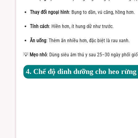
Thay đổi ngoại hình
: Bụng to dần, vú căng, hồng hơn.
Tính cách
: Hiền hơn, ít hung dữ như trước.
Ăn uống
: Thèm ăn nhiều hơn, đặc biệt là rau xanh.
💡
Mẹo nhỏ
: Dùng siêu âm thú y sau 25–30 ngày phối gi
4. Chế độ dinh dưỡng cho heo rừng 