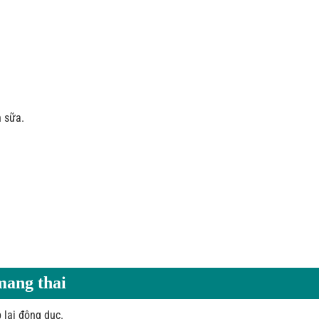
n sữa.
mang thai
 lại động dục.