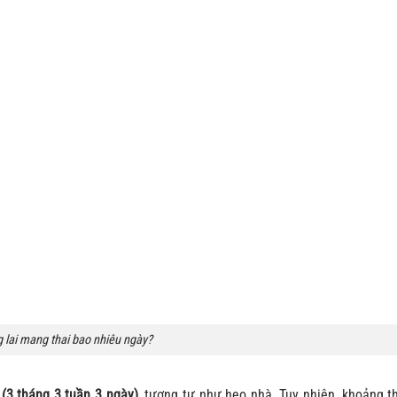
 lai mang thai bao nhiêu ngày?
(3 tháng 3 tuần 3 ngày)
, tương tự như heo nhà. Tuy nhiên, khoảng t