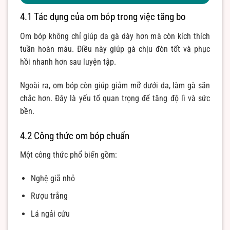
4.1 Tác dụng của om bóp trong việc tăng bo
Om bóp không chỉ giúp da gà dày hơn mà còn kích thích
tuần hoàn máu. Điều này giúp gà chịu đòn tốt và phục
hồi nhanh hơn sau luyện tập.
Ngoài ra, om bóp còn giúp giảm mỡ dưới da, làm gà săn
chắc hơn. Đây là yếu tố quan trọng để tăng độ lì và sức
bền.
4.2 Công thức om bóp chuẩn
Một công thức phổ biến gồm:
Nghệ giã nhỏ
Rượu trắng
Lá ngải cứu