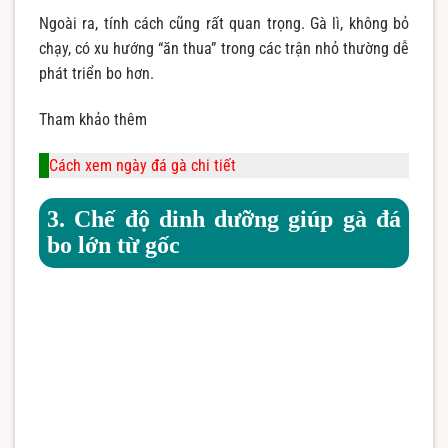
Ngoài ra, tính cách cũng rất quan trọng. Gà lì, không bỏ
chạy, có xu hướng “ăn thua” trong các trận nhỏ thường dễ
phát triển bo hơn.
Tham khảo thêm
Cách xem ngày đá gà chi tiết
3. Chế độ dinh dưỡng giúp gà đá
bo lớn từ gốc