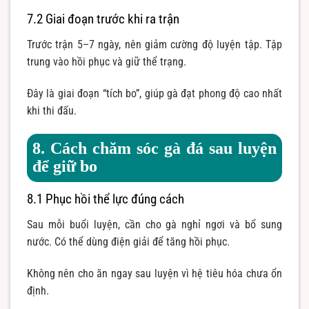
7.2 Giai đoạn trước khi ra trận
Trước trận 5–7 ngày, nên giảm cường độ luyện tập. Tập
trung vào hồi phục và giữ thể trạng.
Đây là giai đoạn “tích bo”, giúp gà đạt phong độ cao nhất
khi thi đấu.
8. Cách chăm sóc gà đá sau luyện
để giữ bo
8.1 Phục hồi thể lực đúng cách
Sau mỗi buổi luyện, cần cho gà nghỉ ngơi và bổ sung
nước. Có thể dùng điện giải để tăng hồi phục.
Không nên cho ăn ngay sau luyện vì hệ tiêu hóa chưa ổn
định.