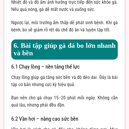
Nhiệt độ và độ ẩm ảnh hưởng trực tiếp đến sức khỏe gà.
Nếu quá nóng, gà dễ mất nước và xuống sức.
Ngược lại, môi trường ẩm thấp dễ phát sinh bệnh. Khi gà
bệnh, bo sẽ giảm rõ rệt dù chế độ ăn và luyện tập tốt.
6. Bài tập giúp gà đá bo lớn nhanh
và bền
6.1 Chạy lồng – nền tảng thể lực
Chạy lồng giúp gà tăng sức bền và độ dẻo dai. Đây là bài
tập cơ bản nhưng cực kỳ hiệu quả.
Bạn nên cho gà chạy 15–20 phút mỗi ngày. Không cần
quá lâu, nhưng phải đều đặn.
6.2 Vần hơi – nâng cao sức bền