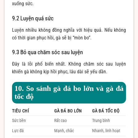
xuống sức.
9.2 Luyện quá sức
Luyện nhiều không đồng nghĩa với hiệu quả. Nếu không
có thời gian phục hồi, gà sẽ bị “mòn bo”.
9.3 Bỏ qua chăm sóc sau luyện
Đây là lỗi phổ biến nhất. Không chăm sóc sau luyện
khiến gà không kịp hồi phục, lâu dài sẽ yếu dần.
10. So sánh gà đá bo lớn và gà đá
tốc độ
TIÊU CHÍ
GÀ ĐÁ BO LỚN
GÀ ĐÁ TỐC ĐỘ
Sức bền
Rất cao
Trung bình
Lực đá
Mạnh, chắc
Nhanh, linh hoạt