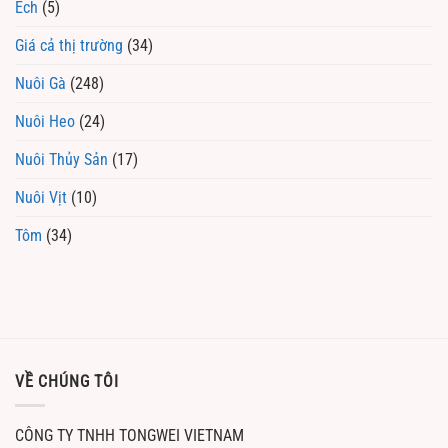
Ếch
(5)
Giá cả thị trường
(34)
Nuôi Gà
(248)
Nuôi Heo
(24)
Nuôi Thủy Sản
(17)
Nuôi Vịt
(10)
Tôm
(34)
VỀ CHÚNG TÔI
CÔNG TY TNHH TONGWEI VIETNAM