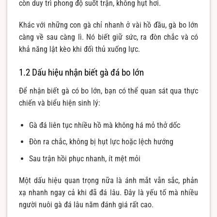
còn duy trì phong độ suốt trận, không hụt hơi.
Khác với những con gà chỉ nhanh ở vài hồ đầu, gà bo lớn
càng về sau càng lì. Nó biết giữ sức, ra đòn chắc và có
khả năng lật kèo khi đối thủ xuống lực.
1.2 Dấu hiệu nhận biết gà đá bo lớn
Để nhận biết gà có bo lớn, bạn có thể quan sát qua thực
chiến và biểu hiện sinh lý:
Gà đá liên tục nhiều hồ mà không há mỏ thở dốc
Đòn ra chắc, không bị hụt lực hoặc lệch hướng
Sau trận hồi phục nhanh, ít mệt mỏi
Một dấu hiệu quan trọng nữa là ánh mắt vẫn sắc, phản
xạ nhanh ngay cả khi đã đá lâu. Đây là yếu tố mà nhiều
người nuôi gà đá lâu năm đánh giá rất cao.