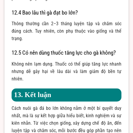
12.4 Bao lâu thì gà đạt bo lớn?
Thông thường cần 2–3 tháng luyện tập và chăm sóc
đúng cách. Tuy nhiên, còn phụ thuộc vào giống và thể
trạng.
12.5 Có nên dùng thuốc tăng lực cho gà không?
Không nên lạm dụng. Thuốc có thể giúp tăng lực nhanh
nhưng dễ gây hại về lâu dài và làm giảm độ bền tự
nhiên.
13. Kết luận
Cách nuôi gà đá bo lớn không nằm ở một bí quyết duy
nhất, mà là sự kết hợp giữa hiểu biết, kinh nghiệm và sự
kiên nhẫn. Từ việc chọn giống, xây dựng chế độ ăn, đến
luyện tập và chăm sóc, mỗi bước đều góp phần tạo nên