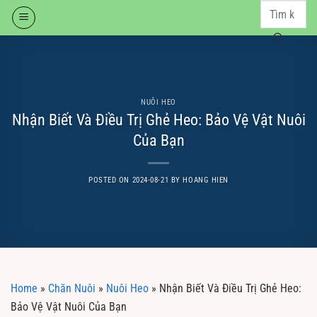
Skip
to
content
NUÔI HEO
Nhận Biết Và Điều Trị Ghẻ Heo: Bảo Vệ Vật Nuôi
Của Bạn
POSTED ON
2024-08-21
BY
HOANG HIEN
Home
»
Chăn Nuôi
»
Nuôi Heo
»
Nhận Biết Và Điều Trị Ghẻ Heo:
Bảo Vệ Vật Nuôi Của Bạn