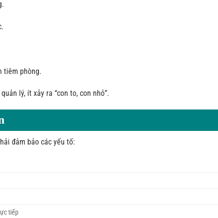
g.
c.
ận tiêm phòng.
uản lý, ít xảy ra “con to, con nhỏ”.
n
phải đảm bảo các yếu tố:
rực tiếp