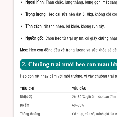
Ngoại hình
: Thân chắc, lưng thẳng, bụng gọn, mắt sán
Trọng lượng
: Heo cai sữa nên đạt 6–8kg, không còi cọ
Tính cách
: Nhanh nhẹn, bú khỏe, không run rẩy.
Nguồn gốc
: Chọn heo từ trại uy tín, có giấy chứng nh
Mẹo
: Heo con đồng đều về trọng lượng và sức khỏe sẽ dễ q
2. Chuồng trại nuôi heo con mau lớ
Heo con rất nhạy cảm với môi trường, vì vậy chuồng trại 
TIÊU CHÍ
YÊU CẦU
Nhiệt độ
26–30°C, giữ ấm vào ban đêm
Độ ẩm
60–70%
Thông thoáng
Có quạt, cửa sổ, tránh gió lùa t