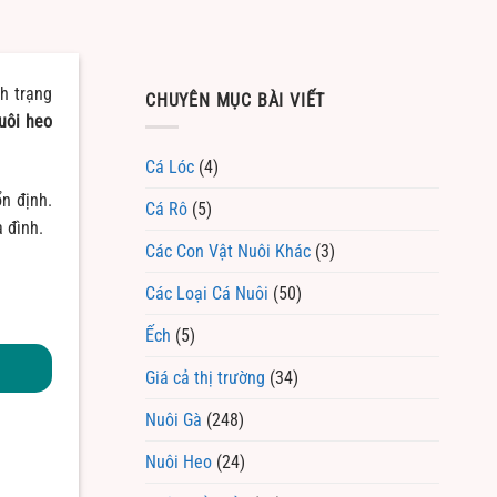
nh trạng
CHUYÊN MỤC BÀI VIẾT
uôi heo
Cá Lóc
(4)
ổn định.
Cá Rô
(5)
 đình.
Các Con Vật Nuôi Khác
(3)
Các Loại Cá Nuôi
(50)
Ếch
(5)
Giá cả thị trường
(34)
Nuôi Gà
(248)
Nuôi Heo
(24)