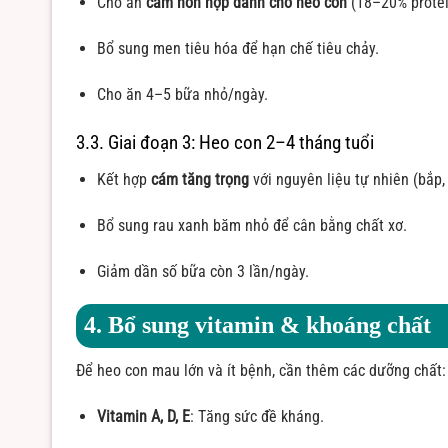
Cho ăn
cám hỗn hợp dành cho heo con
(18–20% protei
Bổ sung men tiêu hóa để hạn chế tiêu chảy.
Cho ăn 4–5 bữa nhỏ/ngày.
3.3. Giai đoạn 3: Heo con 2–4 tháng tuổi
Kết hợp
cám tăng trọng
với nguyên liệu tự nhiên (bắp,
Bổ sung rau xanh băm nhỏ để cân bằng chất xơ.
Giảm dần số bữa còn 3 lần/ngày.
4. Bổ sung vitamin & khoáng chất
Để heo con mau lớn và ít bệnh, cần thêm các dưỡng chất:
Vitamin A, D, E
: Tăng sức đề kháng.