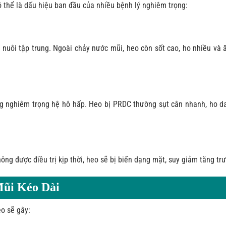
 thể là dấu hiệu ban đầu của nhiều bệnh lý nghiêm trọng:
n nuôi tập trung. Ngoài chảy nước mũi, heo còn sốt cao, ho nhiều và
ng nghiêm trọng hệ hô hấp. Heo bị PRDC thường sụt cân nhanh, ho da
ng được điều trị kịp thời, heo sẽ bị biến dạng mặt, suy giảm tăng tr
Mũi Kéo Dài
eo sẽ gây: