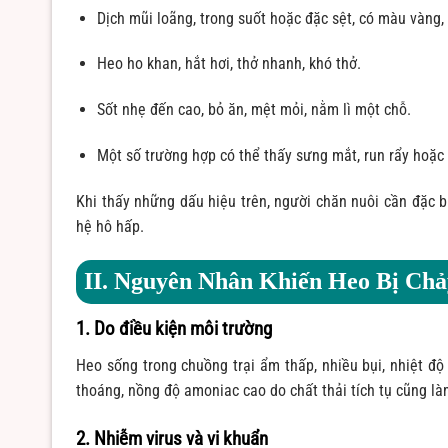
Dịch mũi loãng, trong suốt hoặc đặc sệt, có màu vàng,
Heo ho khan, hắt hơi, thở nhanh, khó thở.
Sốt nhẹ đến cao, bỏ ăn, mệt mỏi, nằm lì một chỗ.
Một số trường hợp có thể thấy sưng mắt, run rẩy hoặc 
Khi thấy những dấu hiệu trên, người chăn nuôi cần đặc bi
hệ hô hấp.
II. Nguyên Nhân Khiến Heo Bị Ch
1. Do điều kiện môi trường
Heo sống trong chuồng trại ẩm thấp, nhiều bụi, nhiệt đ
thoáng, nồng độ amoniac cao do chất thải tích tụ cũng là
2. Nhiễm virus và vi khuẩn