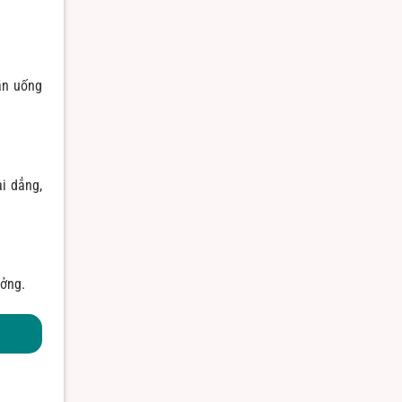
 ăn uống
i dẳng,
ưởng.