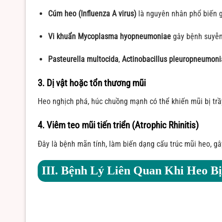
Cúm heo (Influenza A virus)
là nguyên nhân phổ biến g
Vi khuẩn Mycoplasma hyopneumoniae
gây bệnh suyễn 
Pasteurella multocida
,
Actinobacillus pleuropneumoni
3. Dị vật hoặc tổn thương mũi
Heo nghịch phá, húc chuồng mạnh có thể khiến mũi bị trầy
4. Viêm teo mũi tiến triển (Atrophic Rhinitis)
Đây là bệnh mãn tính, làm biến dạng cấu trúc mũi heo, gâ
III. Bệnh Lý Liên Quan Khi Heo B