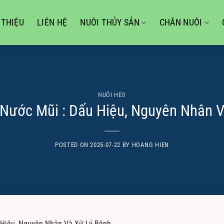
 THIỆU
LIÊN HỆ
NUÔI THỦY SẢN
CHĂN NUÔI
NUÔI HEO
 Nước Mũi : Dấu Hiệu, Nguyên Nhân V
POSTED ON
2025-07-22
BY
HOANG HIEN
 Hiệu, Nguyên Nhân Và Xử Lý Bệnh