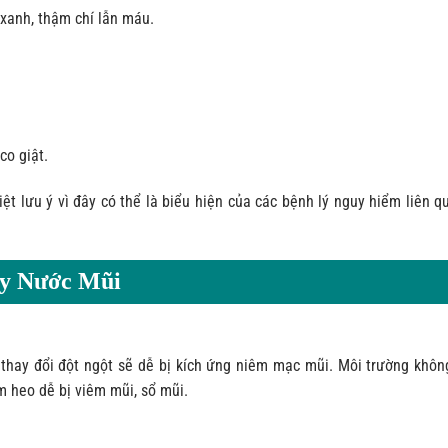
 xanh, thậm chí lẫn máu.
co giật.
ệt lưu ý vì đây có thể là biểu hiện của các bệnh lý nguy hiểm liên 
ảy Nước Mũi
ộ thay đổi đột ngột sẽ dễ bị kích ứng niêm mạc mũi. Môi trường khôn
m heo dễ bị viêm mũi, sổ mũi.