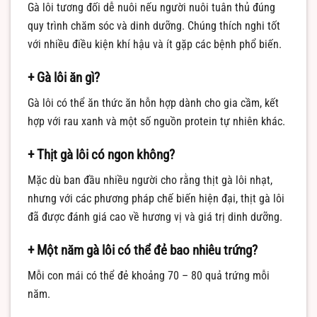
Gà lôi tương đối dễ nuôi nếu người nuôi tuân thủ đúng
quy trình chăm sóc và dinh dưỡng. Chúng thích nghi tốt
với nhiều điều kiện khí hậu và ít gặp các bệnh phổ biến.
+ Gà lôi ăn gì?
Gà lôi có thể ăn thức ăn hỗn hợp dành cho gia cầm, kết
hợp với rau xanh và một số nguồn protein tự nhiên khác.
+ Thịt gà lôi có ngon không?
Mặc dù ban đầu nhiều người cho rằng thịt gà lôi nhạt,
nhưng với các phương pháp chế biến hiện đại, thịt gà lôi
đã được đánh giá cao về hương vị và giá trị dinh dưỡng.
+ Một năm gà lôi có thể đẻ bao nhiêu trứng?
Mỗi con mái có thể đẻ khoảng 70 – 80 quả trứng mỗi
năm.