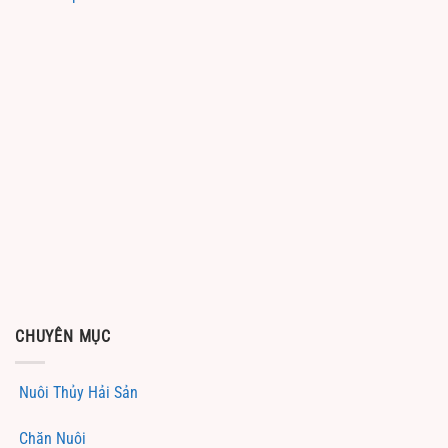
CHUYÊN MỤC
Nuôi Thủy Hải Sản
Chăn Nuôi