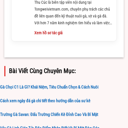
Thu Cúc là biên tập viên nội dung tại
Tongweivietnam.com, chuyên phụ trách các chủ
đề liên quan đến kỹ thuật nuôi gà, vịt và gà đá.
Với hơn 7 năm kinh nghiệm tìm hiểu và làm việc
trong lĩnh vực này
Xem hồ sơ tác giả
Bài Viết Cùng Chuyên Mục:
Gà Chọi C1 Là Gì? Khái Niệm, Tiêu Chuẩn Chọn & Cách Nuôi
Cách xem ngày đá gà chi tiết theo hướng dẫn của sư kê
Trường Gà Savan: Đấu Trường Chiến Kê Đỉnh Cao Và Bí Mật