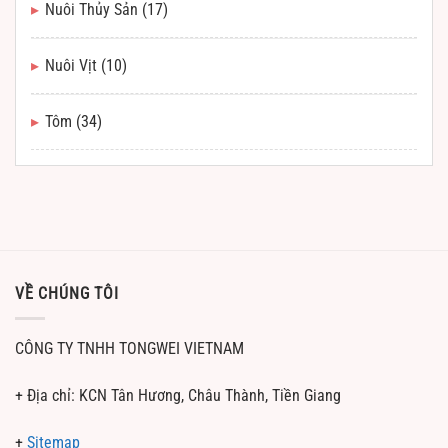
Nuôi Thủy Sản
(17)
Nuôi Vịt
(10)
Tôm
(34)
VỀ CHÚNG TÔI
CÔNG TY TNHH TONGWEI VIETNAM
+ Địa chỉ: KCN Tân Hương, Châu Thành, Tiền Giang
+
Sitemap