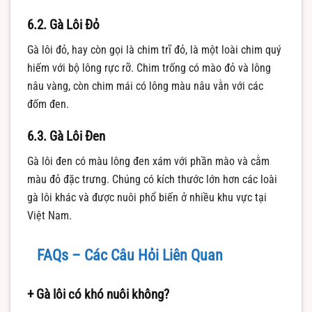
6.2. Gà Lôi Đỏ
Gà lôi đỏ, hay còn gọi là chim trĩ đỏ, là một loài chim quý
hiếm với bộ lông rực rỡ. Chim trống có mào đỏ và lông
nâu vàng, còn chim mái có lông màu nâu vằn với các
đốm đen.
6.3. Gà Lôi Đen
Gà lôi đen có màu lông đen xám với phần mào và cằm
màu đỏ đặc trưng. Chúng có kích thước lớn hơn các loài
gà lôi khác và được nuôi phổ biến ở nhiều khu vực tại
Việt Nam.
FAQs – Các Câu Hỏi Liên Quan
+ Gà lôi có khó nuôi không?