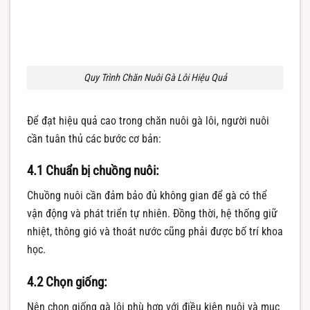
Quy Trình Chăn Nuôi Gà Lôi Hiệu Quả
Để đạt hiệu quả cao trong chăn nuôi gà lôi, người nuôi
cần tuân thủ các bước cơ bản:
4.1 Chuẩn bị chuồng nuôi:
Chuồng nuôi cần đảm bảo đủ không gian để gà có thể
vận động và phát triển tự nhiên. Đồng thời, hệ thống giữ
nhiệt, thông gió và thoát nước cũng phải được bố trí khoa
học.
4.2 Chọn giống:
Nên chọn giống gà lôi phù hợp với điều kiện nuôi và mục