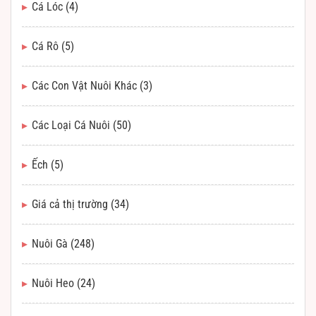
Cá Lóc
(4)
Cá Rô
(5)
Các Con Vật Nuôi Khác
(3)
Các Loại Cá Nuôi
(50)
Ếch
(5)
Giá cả thị trường
(34)
Nuôi Gà
(248)
Nuôi Heo
(24)