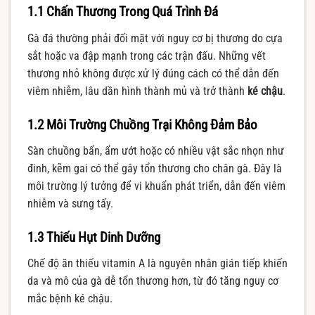
1.1 Chấn Thương Trong Quá Trình Đá
Gà đá thường phải đối mặt với nguy cơ bị thương do cựa
sắt hoặc va đập mạnh trong các trận đấu. Những vết
thương nhỏ không được xử lý đúng cách có thể dẫn đến
viêm nhiễm, lâu dần hình thành mủ và trở thành
ké chậu
.
1.2 Môi Trường Chuồng Trại Không Đảm Bảo
Sàn chuồng bẩn, ẩm ướt hoặc có nhiều vật sắc nhọn như
đinh, kẽm gai có thể gây tổn thương cho chân gà. Đây là
môi trường lý tưởng để vi khuẩn phát triển, dẫn đến viêm
nhiễm và sưng tấy.
1.3 Thiếu Hụt Dinh Dưỡng
Chế độ ăn thiếu vitamin A là nguyên nhân gián tiếp khiến
da và mô của gà dễ tổn thương hơn, từ đó tăng nguy cơ
mắc bệnh ké chậu.