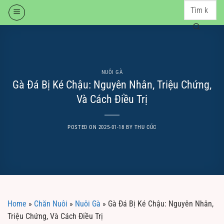
Skip
to
content
NUÔI GÀ
Gà Đá Bị Ké Chậu: Nguyên Nhân, Triệu Chứng,
Và Cách Điều Trị
POSTED ON
2025-01-18
BY
THU CÚC
Home
»
Chăn Nuôi
»
Nuôi Gà
»
Gà Đá Bị Ké Chậu: Nguyên Nhân,
Triệu Chứng, Và Cách Điều Trị