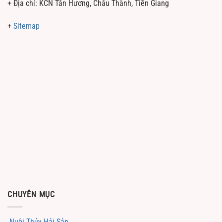
+ Địa chỉ: KCN Tân Hương, Châu Thành, Tiền Giang
+
Sitemap
CHUYÊN MỤC
Nuôi Thủy Hải Sản