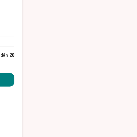
i đến
20