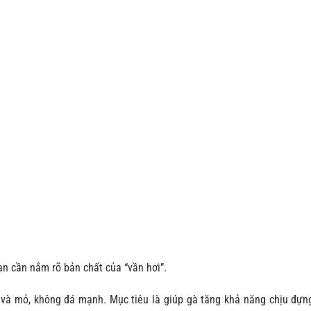
bạn cần nắm rõ bản chất của “vần hơi”.
a và mỏ, không đá mạnh. Mục tiêu là giúp gà tăng khả năng chịu đựng