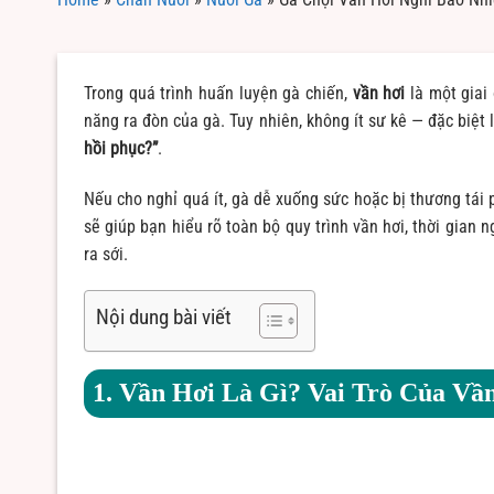
Trong quá trình huấn luyện gà chiến,
vần hơi
là một giai 
năng ra đòn của gà. Tuy nhiên, không ít sư kê — đặc biệ
hồi phục?”
.
Nếu cho nghỉ quá ít, gà dễ xuống sức hoặc bị thương tái p
sẽ giúp bạn hiểu rõ toàn bộ quy trình vần hơi, thời gian 
ra sới.
Nội dung bài viết
1. Vần Hơi Là Gì? Vai Trò Của V