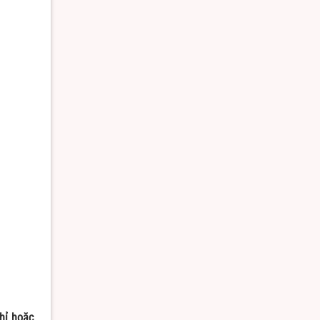
hỉ hoặc