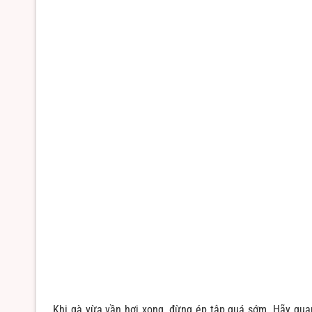
Khi gà vừa vần hơi xong, đừng ép tập quá sớm. Hãy qua