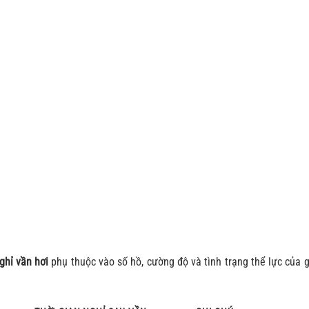
ghỉ vần hơi
phụ thuộc vào số hồ, cường độ và tình trạng thể lực của 