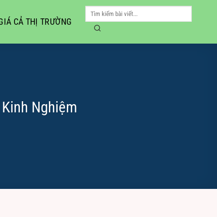
GIÁ CẢ THỊ TRƯỜNG
? Kinh Nghiệm