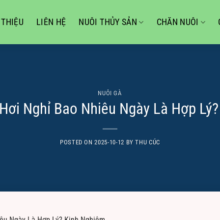
 THIỆU
LIÊN HỆ
NUÔI THỦY SẢN
CHĂN NUÔI
NUÔI GÀ
Hơi Nghỉ Bao Nhiêu Ngày Là Hợp Lý
POSTED ON
2025-10-12
BY
THU CÚC
iêu Ngày Là Hợp Lý? Kinh Nghiệm