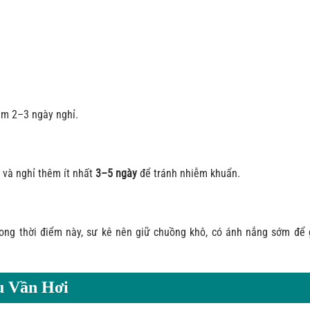
êm 2–3 ngày nghỉ.
 và nghỉ thêm ít nhất
3–5 ngày
để tránh nhiễm khuẩn.
ong thời điểm này, sư kê nên giữ chuồng khô, có ánh nắng sớm để
u Vần Hơi