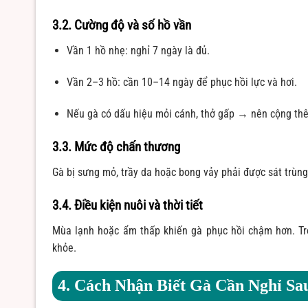
3.2. Cường độ và số hồ vần
Vần 1 hồ nhẹ: nghỉ 7 ngày là đủ.
Vần 2–3 hồ: cần 10–14 ngày để phục hồi lực và hơi.
Nếu gà có dấu hiệu mỏi cánh, thở gấp → nên cộng th
3.3. Mức độ chấn thương
Gà bị sưng mỏ, trầy da hoặc bong vảy phải được sát trùng
3.4. Điều kiện nuôi và thời tiết
Mùa lạnh hoặc ẩm thấp khiến gà phục hồi chậm hơn. Tr
khỏe.
4. Cách Nhận Biết Gà Cần Nghỉ Sa