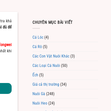
 tra khả
CHUYÊN MỤC BÀI VIẾT
hì đủ để
Cá Lóc
(4)
Tongwei
Cá Rô
(5)
nhất khi
Các Con Vật Nuôi Khác
(3)
Các Loại Cá Nuôi
(50)
Ếch
(5)
Giá cả thị trường
(34)
Nuôi Gà
(248)
Nuôi Heo
(24)