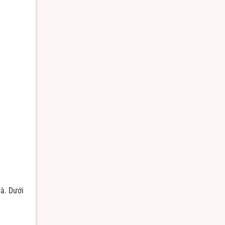
gà. Dưới