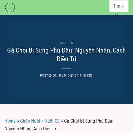
Skip
to
content
NUÔI GÀ
Gà Chọi Bị Sưng Phù Đầu: Nguyên Nhân, Cách
Điều Trị
POSTED ON
2024-10-23
BY
THU CÚC
Home
»
Chăn Nuôi
»
Nuôi Gà
»
Gà Chọi Bị Sưng Phù Đầu:
Nguyên Nhân, Cách Điều Trị