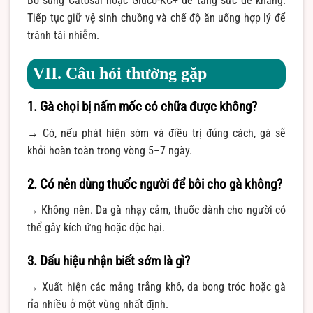
Bổ sung Catosal hoặc Gluco-KC+ để tăng sức đề kháng.
Tiếp tục giữ vệ sinh chuồng và chế độ ăn uống hợp lý để
tránh tái nhiễm.
VII. Câu hỏi thường gặp
1. Gà chọi bị nấm mốc có chữa được không?
→ Có, nếu phát hiện sớm và điều trị đúng cách, gà sẽ
khỏi hoàn toàn trong vòng 5–7 ngày.
2. Có nên dùng thuốc người để bôi cho gà không?
→ Không nên. Da gà nhạy cảm, thuốc dành cho người có
thể gây kích ứng hoặc độc hại.
3. Dấu hiệu nhận biết sớm là gì?
→ Xuất hiện các mảng trắng khô, da bong tróc hoặc gà
rỉa nhiều ở một vùng nhất định.