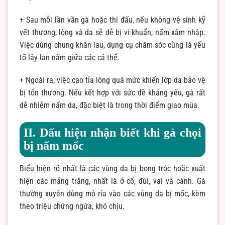
+ Sau mỗi lần vần gà hoặc thi đấu, nếu không vệ sinh kỹ
vết thương, lông và da sẽ dễ bị vi khuẩn, nấm xâm nhập.
Việc dùng chung khăn lau, dụng cụ chăm sóc cũng là yếu
tố lây lan nấm giữa các cá thể.
+ Ngoài ra, việc cạo tỉa lông quá mức khiến lớp da bảo vệ
bị tổn thương. Nếu kết hợp với sức đề kháng yếu, gà rất
dễ nhiễm nấm da, đặc biệt là trong thời điểm giao mùa.
II. Dấu hiệu nhận biết khi gà chọi
bị nấm mốc
Biểu hiện rõ nhất là các vùng da bị bong tróc hoặc xuất
hiện các mảng trắng, nhất là ở cổ, đùi, vai và cánh. Gà
thường xuyên dùng mỏ rỉa vào các vùng da bị mốc, kèm
theo triệu chứng ngứa, khó chịu.