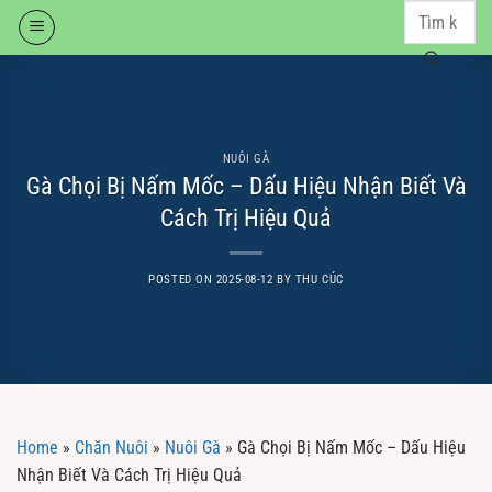
Skip
to
content
NUÔI GÀ
Gà Chọi Bị Nấm Mốc – Dấu Hiệu Nhận Biết Và
Cách Trị Hiệu Quả
POSTED ON
2025-08-12
BY
THU CÚC
Home
»
Chăn Nuôi
»
Nuôi Gà
»
Gà Chọi Bị Nấm Mốc – Dấu Hiệu
Nhận Biết Và Cách Trị Hiệu Quả