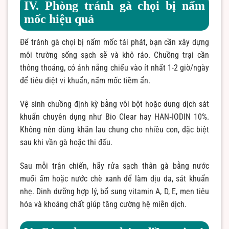
IV. Phòng tránh gà chọi bị nấm
mốc hiệu quả
Để tránh gà chọi bị nấm mốc tái phát, bạn cần xây dựng
môi trường sống sạch sẽ và khô ráo. Chuồng trại cần
thông thoáng, có ánh nắng chiếu vào ít nhất 1-2 giờ/ngày
để tiêu diệt vi khuẩn, nấm mốc tiềm ẩn.
Vệ sinh chuồng định kỳ bằng vôi bột hoặc dung dịch sát
khuẩn chuyên dụng như Bio Clear hay HAN‑IODIN 10%.
Không nên dùng khăn lau chung cho nhiều con, đặc biệt
sau khi vần gà hoặc thi đấu.
Sau mỗi trận chiến, hãy rửa sạch thân gà bằng nước
muối ấm hoặc nước chè xanh để làm dịu da, sát khuẩn
nhẹ. Dinh dưỡng hợp lý, bổ sung vitamin A, D, E, men tiêu
hóa và khoáng chất giúp tăng cường hệ miễn dịch.