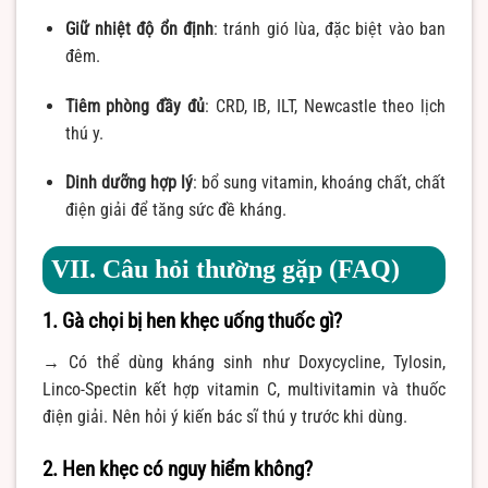
Giữ nhiệt độ ổn định
: tránh gió lùa, đặc biệt vào ban
đêm.
Tiêm phòng đầy đủ
: CRD, IB, ILT, Newcastle theo lịch
thú y.
Dinh dưỡng hợp lý
: bổ sung vitamin, khoáng chất, chất
điện giải để tăng sức đề kháng.
VII. Câu hỏi thường gặp (FAQ)
1. Gà chọi bị hen khẹc uống thuốc gì?
→ Có thể dùng kháng sinh như Doxycycline, Tylosin,
Linco-Spectin kết hợp vitamin C, multivitamin và thuốc
điện giải. Nên hỏi ý kiến bác sĩ thú y trước khi dùng.
2. Hen khẹc có nguy hiểm không?