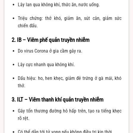
Lây lan qua không khí, thức ăn, nước uống.
Triệu chứng: thở khó, giảm ăn, sút cân, giảm sức
chiến đấu.
2. IB – Viêm phế quản truyền nhiễm
Do virus Corona ở gia cầm gây ra.
Lây cực nhanh qua không khí.
Dấu hiệu: ho, hen khẹc, giảm đẻ trứng ở gà mái, khó
thở.
3. ILT – Viêm thanh khí quản truyền nhiễm
Gây tổn thương đường hô hấp trên, tạo ra tiếng khẹc
rõ rệt.
Có thể dẫn tới tử vong nếu không điều trị kịp thời.