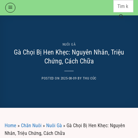
Skip
to
content
NUÔI GÀ
Gà Chọi Bị Hen Khẹc: Nguyên Nhân, Triệu
Chứng, Cách Chữa
POSTED ON
2025-08-09
BY
THU CÚC
Home
»
Chăn Nuôi
»
Nuôi Gà
»
Gà Chọi Bị Hen Khẹc: Nguyên
Nhân, Triệu Chứng, Cách Chữa