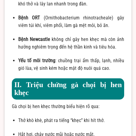
khó thở và lây lan nhanh trong đàn.
Bệnh ORT
(Ornithobacterium rhinotracheale) gây
viêm túi khí, viêm phổi, làm gà mệt mỏi, bỏ ăn.
Bệnh Newcastle
không chỉ gây hen khẹc mà còn ảnh
hưởng nghiêm trọng đến hệ thần kinh và tiêu hóa.
Yếu tố môi trường
: chuồng trại ẩm thấp, lạnh, nhiều
gió lùa, vệ sinh kém hoặc mật độ nuôi quá cao.
II. Triệu chứng gà chọi bị hen
khẹc
Gà chọi bị hen khẹc thường biểu hiện rõ qua:
Thở khò khè, phát ra tiếng “khẹc” khi hít thở.
Hắt hơi, chảy nước mũi hoặc nước mắt.