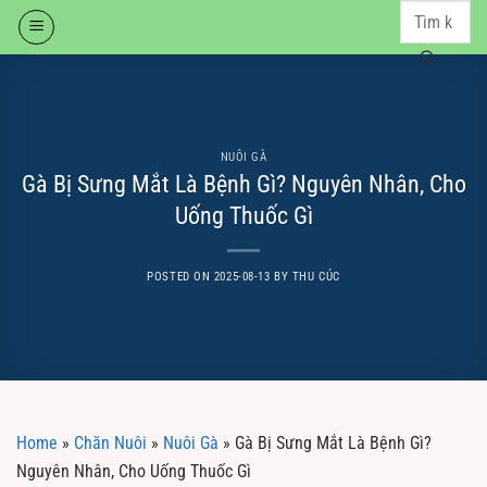
Skip
to
content
NUÔI GÀ
Gà Bị Sưng Mắt Là Bệnh Gì? Nguyên Nhân, Cho
Uống Thuốc Gì
POSTED ON
2025-08-13
BY
THU CÚC
Home
»
Chăn Nuôi
»
Nuôi Gà
»
Gà Bị Sưng Mắt Là Bệnh Gì?
Nguyên Nhân, Cho Uống Thuốc Gì