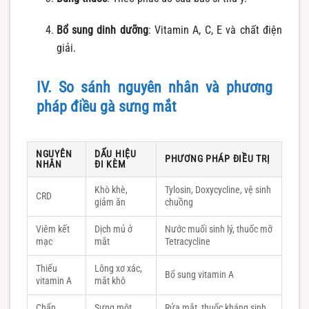
Bổ sung dinh dưỡng
: Vitamin A, C, E và chất điện
giải.
IV. So sánh nguyên nhân và phương
pháp điều gà sưng mắt
NGUYÊN
DẤU HIỆU
PHƯƠNG PHÁP ĐIỀU TRỊ
NHÂN
ĐI KÈM
Khò khè,
Tylosin, Doxycycline, vệ sinh
CRD
giảm ăn
chuồng
Viêm kết
Dịch mủ ở
Nước muối sinh lý, thuốc mỡ
mạc
mắt
Tetracycline
Thiếu
Lông xơ xác,
Bổ sung vitamin A
vitamin A
mắt khô
Chấn
Sưng một
Rửa mắt, thuốc kháng sinh