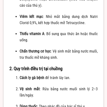
cáo của thú y).
Viêm kết mạc
: Nhỏ mắt bằng dung dịch Natri
Clorid 0,9%, kết hợp thuốc mỡ Tetracycline.
Thiếu vitamin A
: Bổ sung qua thức ăn hoặc thuốc
uống.
Chấn thương cơ học
: Vệ sinh mắt bằng nước muối,
tra thuốc mỡ kháng sinh.
2. Quy trình điều trị tại chuồng
Cách ly gà bệnh
để tránh lây lan.
Vệ sinh mắt
: Rửa bằng nước muối sinh lý 2–3
lần/ngày.
Dùng thuốc
: Theo phác đồ của bác sĩ thú y.