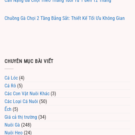
Cân Nặng Gà Chọi Theo Tháng Tuổi Từ 1 Đến 12 Tháng
Chuồng Gà Chọi 2 Tầng Bằng Sắt: Thiết Kế Tối Ưu Không Gian
CHUYÊN MỤC BÀI VIẾT
Cá Lóc
(4)
Cá Rô
(5)
Các Con Vật Nuôi Khác
(3)
Các Loại Cá Nuôi
(50)
Ếch
(5)
Giá cả thị trường
(34)
Nuôi Gà
(248)
Nuôi Heo
(24)