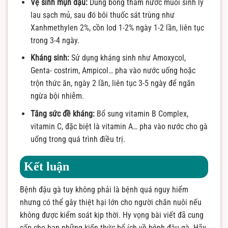
Vệ sinh mụn đậu:
Dùng bông thấm nước muối sinh lý
lau sạch mủ, sau đó bôi thuốc sát trùng như
Xanhmethylen 2%, cồn Iod 1-2% ngày 1-2 lần, liên tục
trong 3-4 ngày.
Kháng sinh:
Sử dụng kháng sinh như Amoxycol,
Genta- costrim, Ampicol… pha vào nước uống hoặc
trộn thức ăn, ngày 2 lần, liên tục 3-5 ngày để ngăn
ngừa bội nhiễm.
Tăng sức đề kháng:
Bổ sung vitamin B Complex,
vitamin C, đặc biệt là vitamin A… pha vào nước cho gà
uống trong quá trình điều trị.
Kết luận
Bệnh đậu gà tuy không phải là bệnh quá nguy hiểm
nhưng có thể gây thiệt hại lớn cho người chăn nuôi nếu
không được kiểm soát kịp thời. Hy vọng bài viết đã cung
cấp cho bạn những kiến thức bổ ích về bệnh đậu gà. Hãy