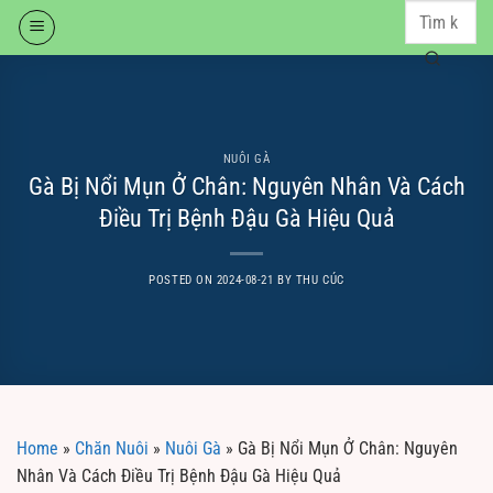
Skip
to
content
NUÔI GÀ
Gà Bị Nổi Mụn Ở Chân: Nguyên Nhân Và Cách
Điều Trị Bệnh Đậu Gà Hiệu Quả
POSTED ON
2024-08-21
BY
THU CÚC
Home
»
Chăn Nuôi
»
Nuôi Gà
»
Gà Bị Nổi Mụn Ở Chân: Nguyên
Nhân Và Cách Điều Trị Bệnh Đậu Gà Hiệu Quả