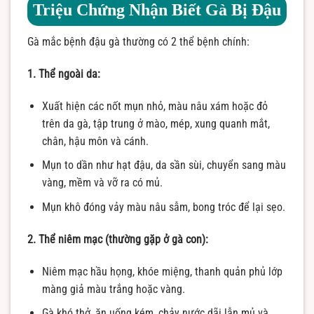
Triệu Chứng Nhận Biết Gà Bị Đậu
Gà mắc bệnh đậu gà thường có 2 thể bệnh chính:
1. Thể ngoài da:
Xuất hiện các nốt mụn nhỏ, màu nâu xám hoặc đỏ
trên da gà, tập trung ở mào, mép, xung quanh mắt,
chân, hậu môn và cánh.
Mụn to dần như hạt đậu, da sần sùi, chuyển sang màu
vàng, mềm và vỡ ra có mủ.
Mụn khô đóng vảy màu nâu sẫm, bong tróc để lại sẹo.
2. Thể niêm mạc (thường gặp ở gà con):
Niêm mạc hầu họng, khóe miệng, thanh quản phủ lớp
màng giả màu trắng hoặc vàng.
Gà khó thở, ăn uống kém, chảy nước dãi lẫn mủ và