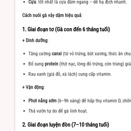
Cựa
: tốt nhất là cựa đâm ngang – dễ hạ địch nhanh.
Cách nuôi gà vảy dặm hiệu quả
:
1. Giai đoạn tơ (Gà con đến 6 tháng tuổi)
+ Dinh dưỡng
:
Tăng cường
canxi
(từ vỏ trứng, bột xương, thức ăn ch
Bổ sung
protein
(thịt nạc, lòng đỏ trứng, côn trùng) gi
Rau xanh (giá đỗ, xà lách) cung cấp vitamin.
+ Vận động
:
Phơi nắng sớm
(6–9h sáng) để hấp thụ vitamin D, chố
Thả vườn tự do để gà linh hoạt.
2. Giai đoạn luyện đòn (7–10 tháng tuổi)