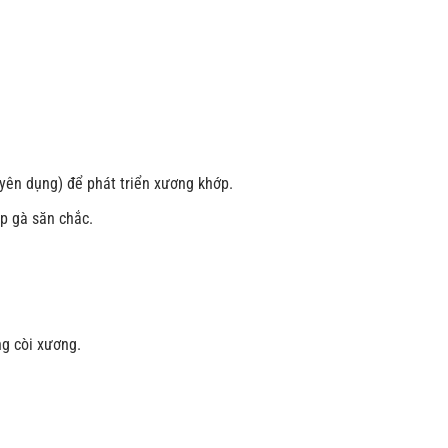
uyên dụng) để phát triển xương khớp.
úp gà săn chắc.
ng còi xương.