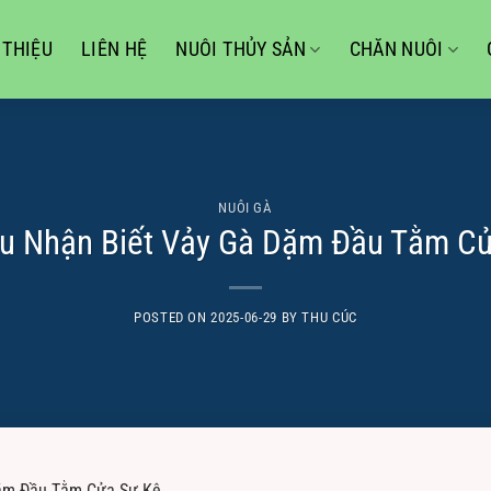
 THIỆU
LIÊN HỆ
NUÔI THỦY SẢN
CHĂN NUÔI
NUÔI GÀ
u Nhận Biết Vảy Gà Dặm Đầu Tằm C
POSTED ON
2025-06-29
BY
THU CÚC
Dặm Đầu Tằm Cửa Sư Kê