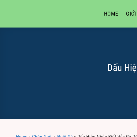
Skip
to
HOME
GIỚI
content
Dấu Hiệ
Home
»
Chăn Nuôi
»
Nuôi Gà
»
Dấu Hiệu Nhận Biết Vảy Gà 