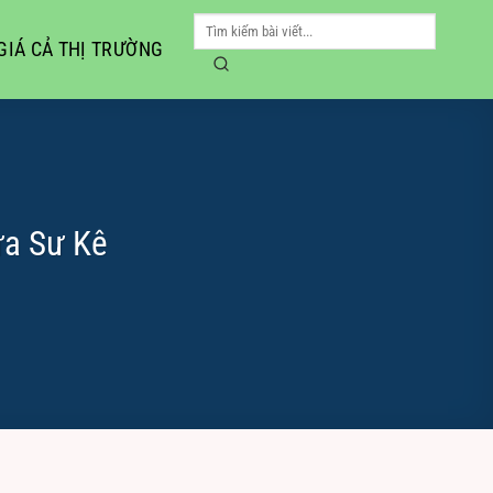
GIÁ CẢ THỊ TRƯỜNG
ửa Sư Kê