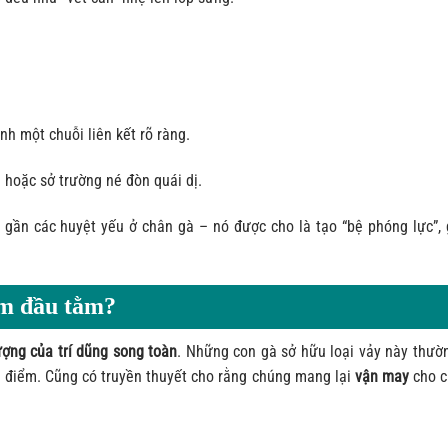
nh một chuỗi liên kết rõ ràng.
n hoặc sở trường né đòn quái dị.
c gần các huyệt yếu ở chân gà – nó được cho là tạo “bệ phóng lực”, 
ặm đầu tằm?
ợng của trí dũng song toàn
. Những con gà sở hữu loại vảy này thườ
ời điểm. Cũng có truyền thuyết cho rằng chúng mang lại
vận may
cho c