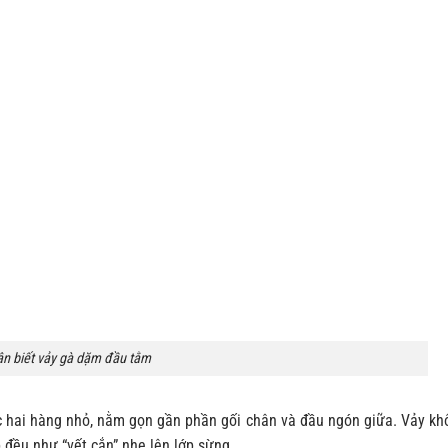
ận biết vảy gà dặm đầu tằm
 hai hàng nhỏ, nằm gọn gần phần gối chân và đầu ngón giữa. Vảy kh
 đều như “vết cắn” nhẹ lên lớp sừng.