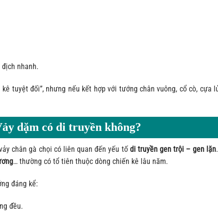
ạ địch nhanh.
ê tuyệt đối”, nhưng nếu kết hợp với tướng chân vuông, cổ cò, cựa lử
 Vảy dặm có di truyền không?
 vảy chân gà chọi có liên quan đến yếu tố
di truyền gen trội – gen lặn
ương
… thường có tổ tiên thuộc dòng chiến kê lâu năm.
ng đáng kể:
ng đều.