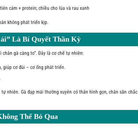
 tiên cám + protein; chiều cho lúa và rau xanh
hân không phát triển kịp.
Mái” Là Bí Quyết Thần Kỳ
 chân gà càng to”. Đây là cơ chế tự nhiên:
 giúp cơ đùi – cơ ống phát triển.
.
g tự nhiên. Gà đạp mái thường xuyên có thân hình gọn, chân săn chắc
 Không Thể Bỏ Qua