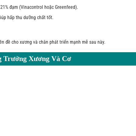
–21% đạm (Vinacontrol hoặc Greenfeed).
iúp hấp thu dưỡng chất tốt.
tiền đề cho xương và chân phát triển mạnh mẽ sau này.
ng Trưởng Xương Và Cơ