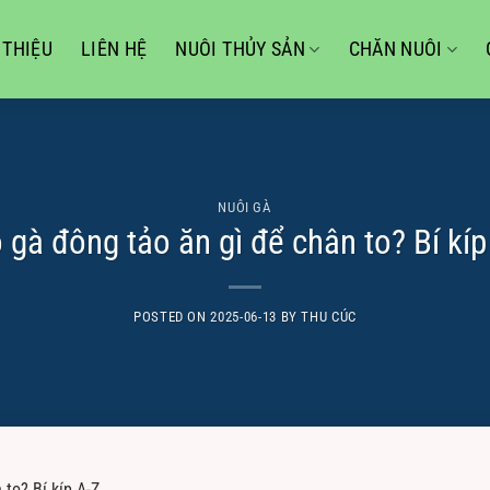
 THIỆU
LIÊN HỆ
NUÔI THỦY SẢN
CHĂN NUÔI
NUÔI GÀ
 gà đông tảo ăn gì để chân to? Bí kíp
POSTED ON
2025-06-13
BY
THU CÚC
 to? Bí kíp A-Z