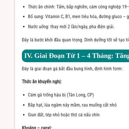
Thức ăn chính: Tấm, bắp nghiền, cám công nghiệp 19
Bổ sung: Vitamin C, B1, men tiêu hóa, đường gluco – g
Nước uống: thay mới 2 lần/ngày, pha điện giải.
Đây là bước khởi đầu quan trọng. Dinh dưỡng tốt sẽ tạo 
IV. Giai Đoạn Từ 1 – 4 Tháng: Tă
Đây là giai đoạn gà bắt đầu bung hình, định hình form:
Thức ăn khuyến nghị:
Cám gà trống hậu bị (Tân Long, CP)
Bắp hạt, lúa ngâm nảy mầm, rau muống cắt nhỏ
Giun đất, tép nhỏ hoặc thịt cá nấu chín
Khoáng – canxi: