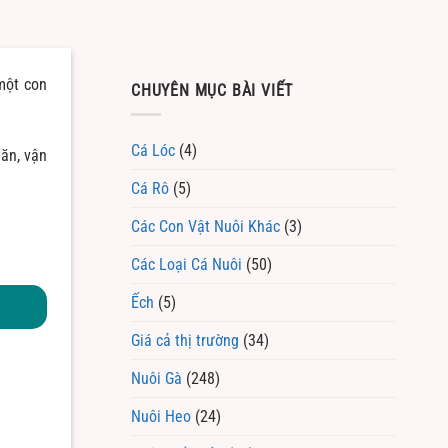
một con
CHUYÊN MỤC BÀI VIẾT
Cá Lóc
(4)
 ăn, vận
Cá Rô
(5)
Các Con Vật Nuôi Khác
(3)
Các Loại Cá Nuôi
(50)
Ếch
(5)
Giá cả thị trường
(34)
Nuôi Gà
(248)
Nuôi Heo
(24)