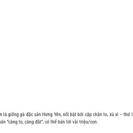
 là giống gà đặc sản Hưng Yên, nổi bật bởi cặp chân to, xù xì – thứ
ân “càng to, càng đắt”, có thể bán tới vài triệu/con.