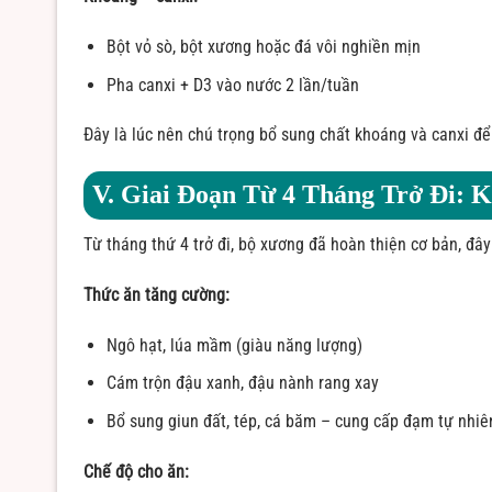
Bột vỏ sò, bột xương hoặc đá vôi nghiền mịn
Pha canxi + D3 vào nước 2 lần/tuần
Đây là lúc nên chú trọng bổ sung chất khoáng và canxi để
V. Giai Đoạn Từ 4 Tháng Trở Đi: 
Từ tháng thứ 4 trở đi, bộ xương đã hoàn thiện cơ bản, đây
Thức ăn tăng cường:
Ngô hạt, lúa mầm (giàu năng lượng)
Cám trộn đậu xanh, đậu nành rang xay
Bổ sung giun đất, tép, cá băm – cung cấp đạm tự nhiê
Chế độ cho ăn: