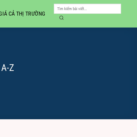
GIÁ CẢ THỊ TRƯỜNG
 A-Z