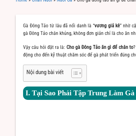
Gà Đông Tảo từ lâu đã nổi danh là “
vương giả kê
” nhờ c
gà Đông Tảo chân khủng, không đơn giản chỉ là cho ăn nh
Vậy câu hỏi đặt ra là:
Cho gà Đông Tảo ăn gì để chân to
?
động cho đến kỹ thuật chăm sóc để gà phát triển đúng ch
Nội dung bài viết
I. Tại Sao Phải Tập Trung Làm G