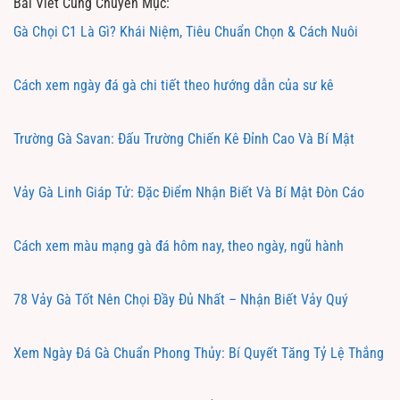
Bài Viết Cùng Chuyên Mục:
Gà Chọi C1 Là Gì? Khái Niệm, Tiêu Chuẩn Chọn & Cách Nuôi
Cách xem ngày đá gà chi tiết theo hướng dẫn của sư kê
Trường Gà Savan: Đấu Trường Chiến Kê Đỉnh Cao Và Bí Mật
Vảy Gà Linh Giáp Tử: Đặc Điểm Nhận Biết Và Bí Mật Đòn Cáo
Cách xem màu mạng gà đá hôm nay, theo ngày, ngũ hành
78 Vảy Gà Tốt Nên Chọi Đầy Đủ Nhất – Nhận Biết Vảy Quý
Xem Ngày Đá Gà Chuẩn Phong Thủy: Bí Quyết Tăng Tỷ Lệ Thắng