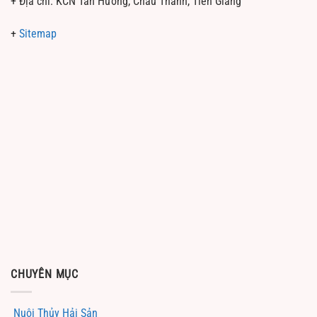
+ Địa chỉ: KCN Tân Hương, Châu Thành, Tiền Giang
+
Sitemap
CHUYÊN MỤC
Nuôi Thủy Hải Sản