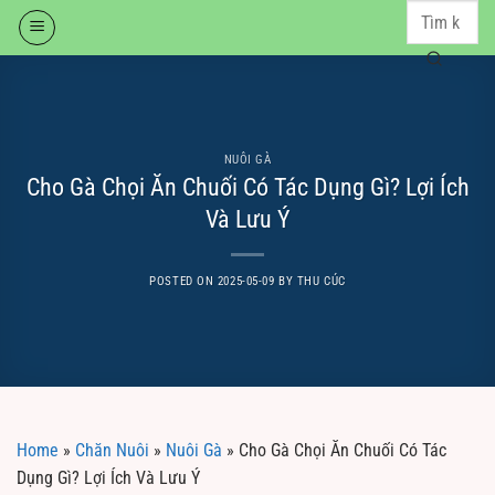
Skip
to
content
NUÔI GÀ
Cho Gà Chọi Ăn Chuối Có Tác Dụng Gì? Lợi Ích
Và Lưu Ý
POSTED ON
2025-05-09
BY
THU CÚC
Home
»
Chăn Nuôi
»
Nuôi Gà
»
Cho Gà Chọi Ăn Chuối Có Tác
Dụng Gì? Lợi Ích Và Lưu Ý