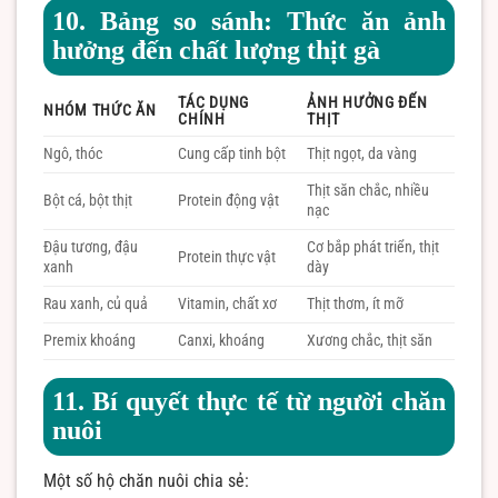
10. Bảng so sánh: Thức ăn ảnh
hưởng đến chất lượng thịt gà
TÁC DỤNG
ẢNH HƯỞNG ĐẾN
NHÓM THỨC ĂN
CHÍNH
THỊT
Ngô, thóc
Cung cấp tinh bột
Thịt ngọt, da vàng
Thịt săn chắc, nhiều
Bột cá, bột thịt
Protein động vật
nạc
Đậu tương, đậu
Cơ bắp phát triển, thịt
Protein thực vật
xanh
dày
Rau xanh, củ quả
Vitamin, chất xơ
Thịt thơm, ít mỡ
Premix khoáng
Canxi, khoáng
Xương chắc, thịt săn
11. Bí quyết thực tế từ người chăn
nuôi
Một số hộ chăn nuôi chia sẻ: