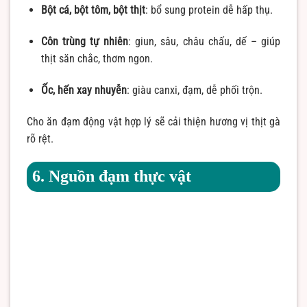
Bột cá, bột tôm, bột thịt
: bổ sung protein dễ hấp thụ.
Côn trùng tự nhiên
: giun, sâu, châu chấu, dế – giúp
thịt săn chắc, thơm ngon.
Ốc, hến xay nhuyễn
: giàu canxi, đạm, dễ phối trộn.
Cho ăn đạm động vật hợp lý sẽ cải thiện hương vị thịt gà
rõ rệt.
6. Nguồn đạm thực vật