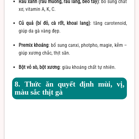
Rau xanh (rau muống, rau lang, bèo tây)
: bổ sung chất
xơ, vitamin A, K, C.
Củ quả (bí đỏ, cà rốt, khoai lang)
: tăng carotenoid,
giúp da gà vàng đẹp.
Premix khoáng
: bổ sung canxi, photpho, magie, kẽm –
giúp xương chắc, thịt săn.
Bột vỏ sò, bột xương
: giàu khoáng chất tự nhiên.
8. Thức ăn quyết định mùi, vị,
màu sắc thịt gà