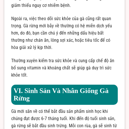
giảm thiểu nguy cơ nhiễm bệnh.
Ngoài ra, việc theo dõi sức khỏe của gà cũng rất quan
trọng. Gà rừng mới bẫy về thường có hệ miễn dịch yếu
hơn, do đó, bạn cần chú ý đến những dấu hiệu bất
thường như chán ăn, lông sợi xác, hoặc tiêu tốc để có
hòa giải xử lý kịp thời.
Thường xuyên kiểm tra sức khỏe và cung cấp chế độ ăn
bổ sung vitamin và khoáng chất sẽ giúp gà duy trì sức
khỏe tốt.
VI. Sinh Sản Và Nhân Giống Gà
Rừng
Gà mới săn về có thể bắt đầu sản phẩm sinh học khi
chúng đạt được 6-7 tháng tuổi. Khi đến độ tuổi sinh sản,
gà rừng sẽ bắt đầu sinh trứng. Mỗi con rùa, gà sẽ sinh từ