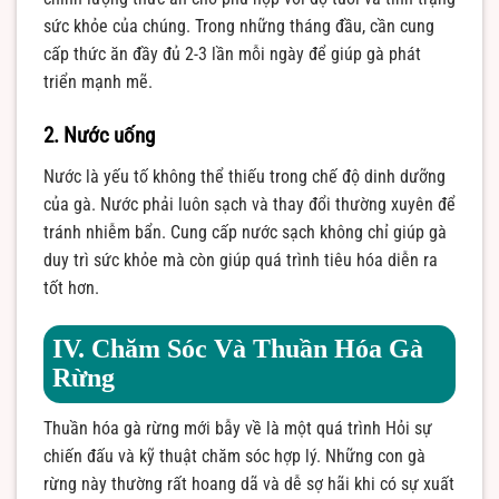
sức khỏe của chúng. Trong những tháng đầu, cần cung
cấp thức ăn đầy đủ 2-3 lần mỗi ngày để giúp gà phát
triển mạnh mẽ.
2. Nước uống
Nước là yếu tố không thể thiếu trong chế độ dinh dưỡng
của gà. Nước phải luôn sạch và thay đổi thường xuyên để
tránh nhiễm bẩn. Cung cấp nước sạch không chỉ giúp gà
duy trì sức khỏe mà còn giúp quá trình tiêu hóa diễn ra
tốt hơn.
IV. Chăm Sóc Và Thuần Hóa Gà
Rừng
Thuần hóa gà rừng mới bẫy về là một quá trình Hỏi sự
chiến đấu và kỹ thuật chăm sóc hợp lý. Những con gà
rừng này thường rất hoang dã và dễ sợ hãi khi có sự xuất